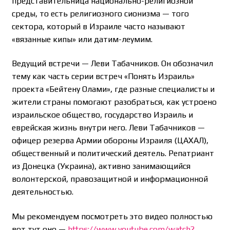
представительница национально-религиозной
среды, то есть религиозного сионизма — того
сектора, который в Израиле часто называют
«вязанные кипы» или датим-леумим.
Ведущий встречи — Леви Табачников. Он обозначил
тему как часть серии встреч «Понять Израиль»
проекта «Бейтену Олами», где разные специалисты и
жители страны помогают разобраться, как устроено
израильское общество, государство Израиль и
еврейская жизнь внутри него. Леви Табачников —
офицер резерва Армии обороны Израиля (ЦАХАЛ),
общественный и политический деятель. Репатриант
из Донецка (Украина), активно занимающийся
волонтерской, правозащитной и информационной
деятельностью.
Мы рекомендуем посмотреть это видео полностью
вот тут оно —
https://www.youtube.com/watch?