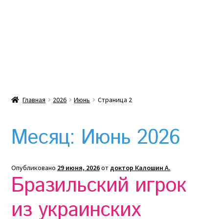
Какой тепловой насос лучше? Сравнение цен в
Украине
Клексан инструкция
Клексан описание
Главная
2026
Июнь
Страница 2
Компания
Месяц:
Июнь 2026
Контакты
Корзина
Опубликовано
29 июня, 2026
от
доктор Калошин А.
Бразильский игрок
Мой аккаунт
из украинских