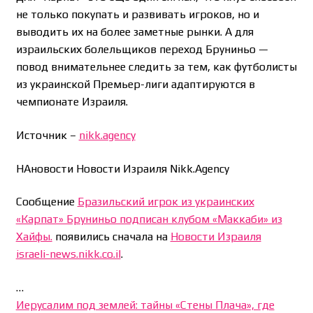
не только покупать и развивать игроков, но и
выводить их на более заметные рынки. А для
израильских болельщиков переход Бруниньо —
повод внимательнее следить за тем, как футболисты
из украинской Премьер-лиги адаптируются в
чемпионате Израиля.
Источник –
nikk.agency
НАновости Новости Израиля Nikk.Agency
Сообщение
Бразильский игрок из украинских
«Карпат» Бруниньо подписан клубом «Маккаби» из
Хайфы.
появились сначала на
Новости Израиля
israeli-news.nikk.co.il
.
…
Иерусалим под землей: тайны «Стены Плача», где