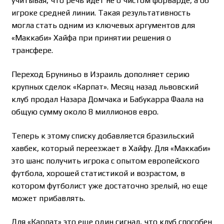
учитывая, что речь идет не о чистом форварде, а об
игроке средней линии. Такая результативность
могла стать одним из ключевых аргументов для
«Маккаби» Хайфа при принятии решения о
трансфере.
Переход Бруниньо в Израиль дополняет серию
крупных сделок «Карпат». Месяц назад львовский
клуб продал Назара Домчака и Бабукарра Фаала на
общую сумму около 8 миллионов евро.
Теперь к этому списку добавляется бразильский
хавбек, который переезжает в Хайфу. Для «Маккаби»
это шанс получить игрока с опытом европейского
футбола, хорошей статистикой и возрастом, в
котором футболист уже достаточно зрелый, но еще
может прибавлять.
Для «Карпат» это еще один сигнал, что клуб способен