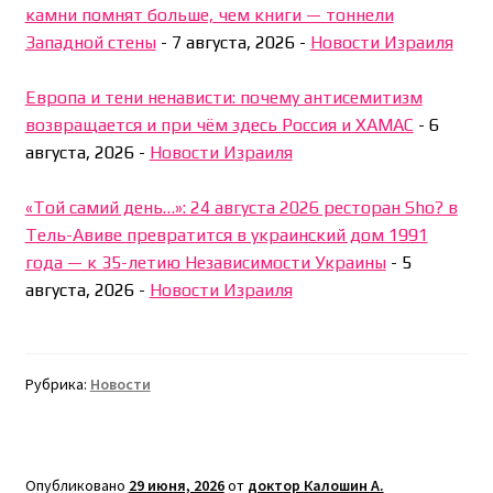
камни помнят больше, чем книги — тоннели
Западной стены
-
7 августа, 2026
-
Новости Израиля
Европа и тени ненависти: почему антисемитизм
возвращается и при чём здесь Россия и ХАМАС
-
6
августа, 2026
-
Новости Израиля
«Той самий день…»: 24 августа 2026 ресторан Sho? в
Тель-Авиве превратится в украинский дом 1991
года — к 35-летию Независимости Украины
-
5
августа, 2026
-
Новости Израиля
Рубрика:
Новости
Опубликовано
29 июня, 2026
от
доктор Калошин А.