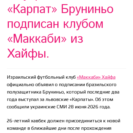
Необычный союз NAnews и Nikk.Agency
«Карпат» Бруниньо
Отзывы про Клексан
подписан клубом
Оформление заказа
«Маккаби» из
Политика конфиденциальности
Хайфы.
Почему интернет-аптеки онлайн плохо приживаются
в Израиле: закон, доверие и особенности рынка
Израильский футбольный клуб
«Маккаби» Хайфа
официально объявил о подписании бразильского
Рекомендации
полузащитника Бруниньо, который последние два
года выступал за львовские «Карпаты». Об этом
Статьи
сообщили украинские СМИ 28 июня 2026 года.
Страница-меню-2
26-летний хавбек должен присоединиться к новой
команде в ближайшие дни после прохождения