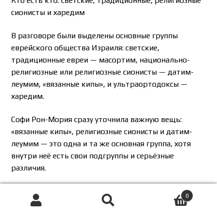
Кто есть кто: светские, традиционные, религиозные
сионисты и харедим
В разговоре были выделены основные группы
еврейского общества Израиля: светские,
традиционные евреи — масортим, национально-
религиозные или религиозные сионисты — датим-
леумим, «вязанные кипы», и ультраортодоксы —
харедим.
Софи Рон-Мория сразу уточнила важную вещь:
«вязанные кипы», религиозные сионисты и датим-
леумим — это одна и та же основная группа, хотя
внутри неё есть свои подгруппы и серьёзные
различия.
Для объяснения она использовала образ из своей
0
книги «Левая, правая, где сторона». В книге, по её
Поиск
Искать:
словам, есть главы о ключевых израильских