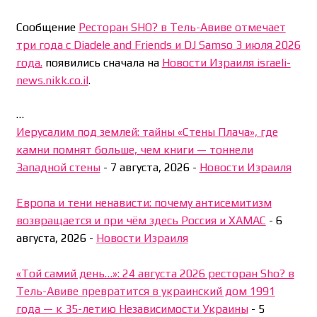
Сообщение
Ресторан SHO? в Тель-Авиве отмечает
три года с Diadele and Friends и DJ Samso 3 июля 2026
года.
появились сначала на
Новости Израиля israeli-
news.nikk.co.il
.
…
Иерусалим под землей: тайны «Стены Плача», где
камни помнят больше, чем книги — тоннели
Западной стены
-
7 августа, 2026
-
Новости Израиля
Европа и тени ненависти: почему антисемитизм
возвращается и при чём здесь Россия и ХАМАС
-
6
августа, 2026
-
Новости Израиля
«Той самий день…»: 24 августа 2026 ресторан Sho? в
Тель-Авиве превратится в украинский дом 1991
года — к 35-летию Независимости Украины
-
5