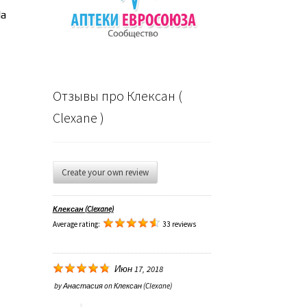
На
Отзывы про Клексан (
Clexane )
Create your own review
Клексан (Clexane)
Average rating:
33 reviews
Июн 17, 2018
by
Анастасия
on
Клексан (Clexane)