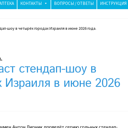
АПТЕКА
КОНТАКТЫ
ВОПРОСЫ / ОТВЕТЫ
ИНСТРУКЦИЯ
дап-шоу в четырёх городах Израиля в июне 2026 года.
аиле бьют тревогу: как солнечные панели спасли ночь
лучше? Сравнение цен в Украине
Клексан инструкция
А.
рзина
Мой аккаунт
Необычный союз NAnews и Nikk.Agency
аст стендап-шоу в
Политика конфиденциальности
х Израиля в июне 2026
риживаются в Израиле: закон, доверие и особенности рынк
оумен Антон Лирник проведёт серию сольных стендап-