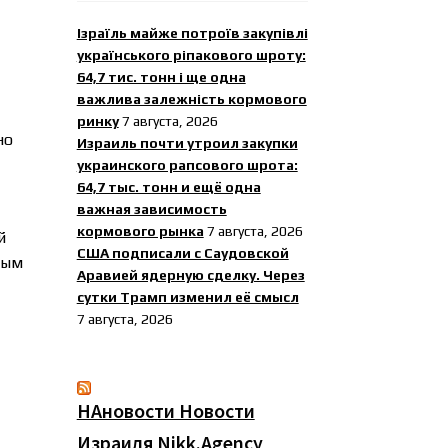
Ізраїль майже потроїв закупівлі
українського ріпакового шроту:
64,7 тис. тонн і ще одна
важлива залежність кормового
ринку
7 августа, 2026
но
Израиль почти утроил закупки
украинского рапсового шрота:
64,7 тыс. тонн и ещё одна
важная зависимость
кормового рынка
7 августа, 2026
й
США подписали с Саудовской
тым
Аравией ядерную сделку. Через
сутки Трамп изменил её смысл
7 августа, 2026
НАновости Новости
Израиля Nikk.Agency