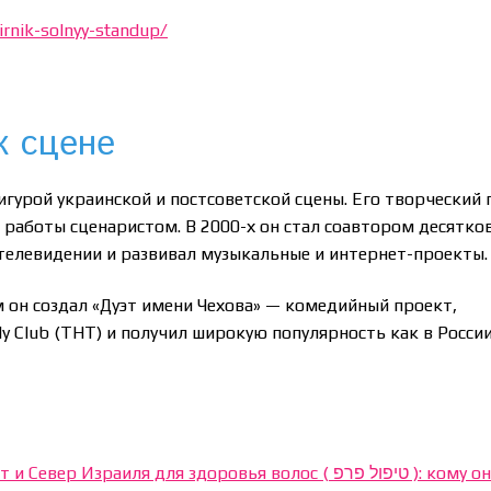
irnik-solnyy-standup/
к сцене
гурой украинской и постсоветской сцены. Его творческий 
и работы сценаристом. В 2000-х он стал соавтором десятко
 телевидении и развивал музыкальные и интернет-проекты.
 он создал «Дуэт имени Чехова» — комедийный проект,
 Club (ТНТ) и получил широкую популярность как в России
Израиля для здоровья волос ( טיפול פרפ ): кому она