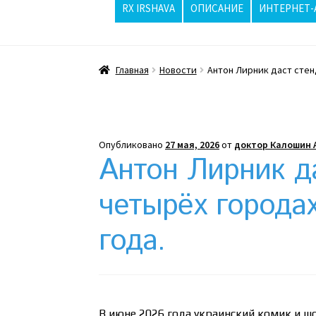
RX IRSHAVA
ОПИСАНИЕ
ИНТЕРНЕТ-
Главная
ppc
Wishlist
Вопросы / Ответы
Главная
Новости
Антон Лирник даст стен
Жара бьёт рекорды, стриптизерши в Изр
Интернет-аптека
Какой тепловой насос 
Опубликовано
27 мая, 2026
от
доктор Калошин 
Клексан описание
Компания
Контакты
Ко
Антон Лирник д
Отзывы про Клексан
Оформление заказа
четырёх города
года.
Почему интернет-аптеки онлайн плохо п
Рекомендации
Статьи
Страница-меню-2
В июне 2026 года украинский комик и ш