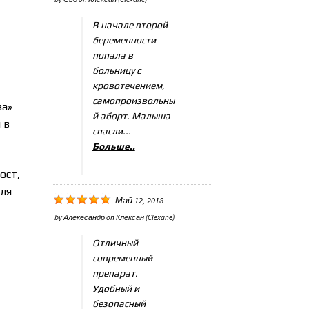
В начале второй
беременности
попала в
больницу с
кровотечением,
самопроизвольны
ва»
й аборт. Малыша
 в
спасли...
Больше..
ост,
для
Май 12, 2018
by
Алекесандр
on
Клексан (Clexane)
Отличный
современный
препарат.
Удобный и
безопасный