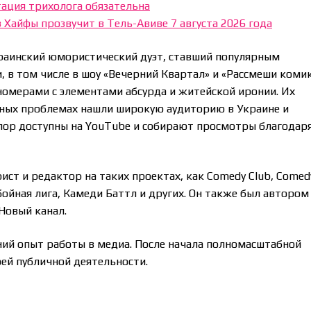
ация трихолога обязательна
из Хайфы прозвучит в Тель-Авиве 7 августа 2026 года
краинский юмористический дуэт, ставший популярным
 в том числе в шоу «Вечерний Квартал» и «Рассмеши комик
номерами с элементами абсурда и житейской иронии. Их
ьных проблемах нашли широкую аудиторию в Украине и
 пор доступны на YouTube и собирают просмотры благодар
ист и редактор на таких проектах, как Comedy Club, Comed
бойная лига, Камеди Баттл и других. Он также был автором
 Новый канал.
тний опыт работы в медиа. После начала полномасштабной
ей публичной деятельности.