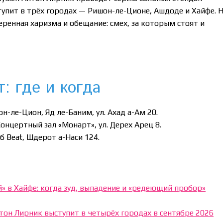
тупит в трёх городах — Ришон-ле-Ционе, Ашдоде и Хайфе. 
ренная харизма и обещание: смех, за которым стоят и
: где и когда
н-ле-Цион, Яд ле-Баним, ул. Ахад а-Ам 20.
Концертный зал «Монарт», ул. Дерех Арец 8.
б Beat, Шдерот а-Наси 124.
» в Хайфе: когда зуд, выпадение и «редеющий пробор»
тон Лирник выступит в четырёх городах в сентябре 2026