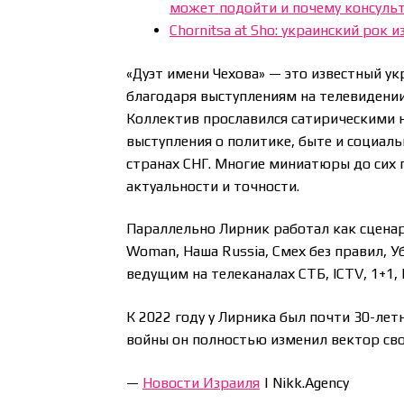
может подойти и почему консульт
Chornitsa at Sho: украинский рок 
«Дуэт имени Чехова» — это известный у
благодаря выступлениям на телевидении,
Коллектив прославился сатирическими 
выступления о политике, быте и социал
странах СНГ. Многие миниатюры до сих
актуальности и точности.
Параллельно Лирник работал как сценар
Woman, Наша Russia, Смех без правил, У
ведущим на телеканалах СТБ, ICTV, 1+1,
К 2022 году у Лирника был почти 30-ле
войны он полностью изменил вектор сво
—
Новости Израиля
| Nikk.Agency