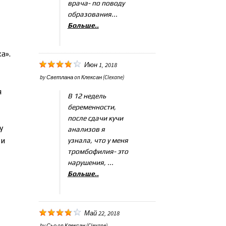
врача- по поводу
образования...
Больше..
а».
Июн 1, 2018
by
Светлана
on
Клексан (Clexane)
я
В 12 недель
беременности,
после сдачи кучи
y
анализов я
 и
узнала, что у меня
тромбофилия- это
нарушения, ...
Больше..
Май 22, 2018
by
Сьо
on
Клексан (Clexane)