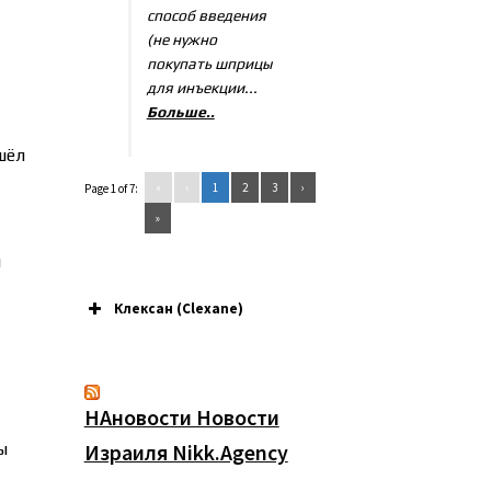
способ введения
(не нужно
покупать шприцы
для инъекции...
Больше..
шёл
«
‹
1
2
3
›
Page 1 of 7:
»
ы
Клексан (Clexane)
НАновости Новости
ы
Израиля Nikk.Agency