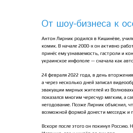
От шоу-бизнеса к о
Антон Лирник родился в Кишинёве, училс
комик. В начале 2000-х он активно рабо
принёс ему узнаваемость, гастроли и ко
украинское инфополе — сначала как авто
24 февраля 2022 года, в день вторжения
а через несколько дней записал видеоо
эвакуации мирных жителей из Волновахи
показался многим чересчур мягким, а са
негодование. Позже Лирник объяснил, ч
возможной формой донести месседж и п
Вскоре после этого он покинул Россию. 