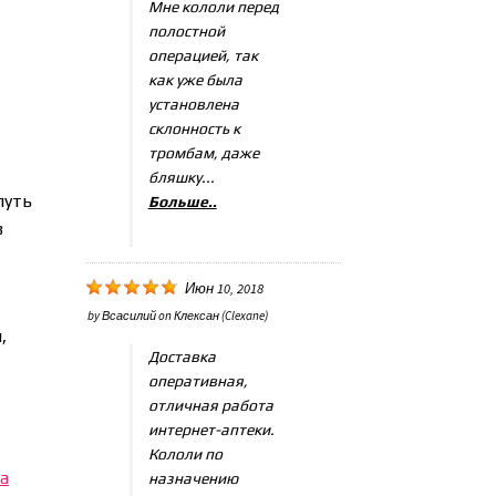
Мне кололи перед
полостной
операцией, так
как уже была
установлена
склонность к
тромбам, даже
бляшку...
путь
Больше..
в
Июн 10, 2018
by
Всасилий
on
Клексан (Clexane)
,
Доставка
оперативная,
отличная работа
интернет-аптеки.
Кололи по
назначению