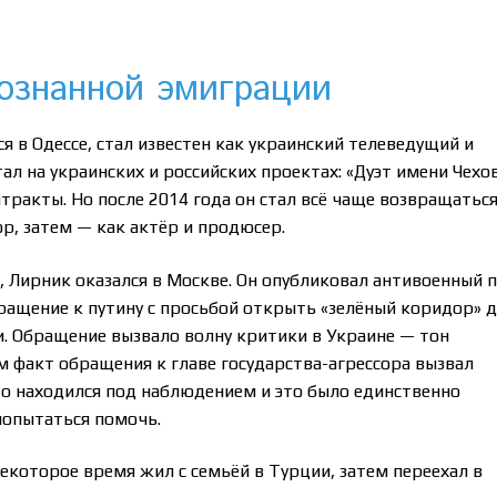
сознанной эмиграции
я в Одессе, стал известен как украинский телеведущий и
тал на украинских и российских проектах: «Дуэт имени Чехо
нтракты. Но после 2014 года он стал всё чаще возвращаться
р, затем — как актёр и продюсер.
, Лирник оказался в Москве. Он опубликовал антивоенный п
бращение к путину с просьбой открыть «зелёный коридор» 
. Обращение вызвало волну критики в Украине — тон
м факт обращения к главе государства-агрессора вызвал
то находился под наблюдением и это было единственно
опытаться помочь.
Некоторое время жил с семьёй в Турции, затем переехал в