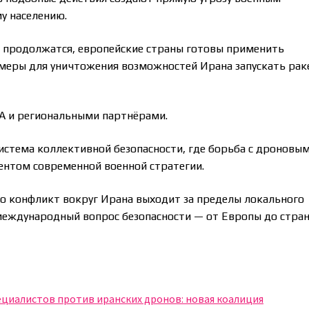
у населению.
и продолжатся, европейские страны готовы применить
меры для уничтожения возможностей Ирана запускать рак
ША и региональными партнёрами.
истема коллективной безопасности, где борьба с дроновы
ентом современной военной стратегии.
о конфликт вокруг Ирана выходит за пределы локального
международный вопрос безопасности — от Европы до стра
ециалистов против иранских дронов: новая коалиция