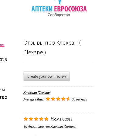
е
Отзывы про Клексан (
ля
Clexane )
2026
Create your own review
нем
Клексан (Clexane)
тво
Average rating:
33 reviews
Июн 17, 2018
by
Анастасия
on
Клексан (Clexane)