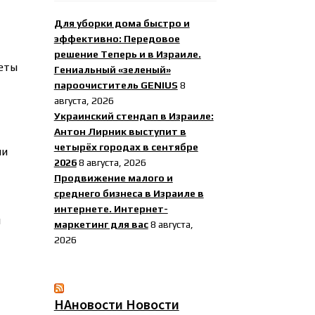
Для уборки дома быстро и
эффективно: Передовое
решение Теперь и в Израиле.
еты
Гениальный «зеленый»
пароочиститель GENIUS
8
августа, 2026
Украинский стендап в Израиле:
Антон Лирник выступит в
четырёх городах в сентябре
ми
2026
8 августа, 2026
Продвижение малого и
среднего бизнеса в Израиле в
интернете. Интернет-
н
маркетинг для вас
8 августа,
2026
НАновости Новости