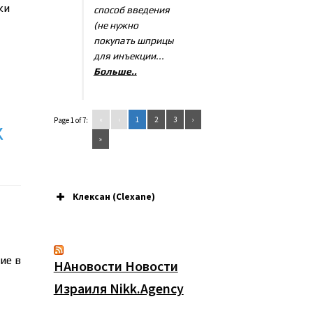
ки
способ введения
(не нужно
покупать шприцы
для инъекции...
Больше..
«
‹
1
2
3
›
Page 1 of 7:
х
»
Клексан (Clexane)
ие в
НАновости Новости
Израиля Nikk.Agency