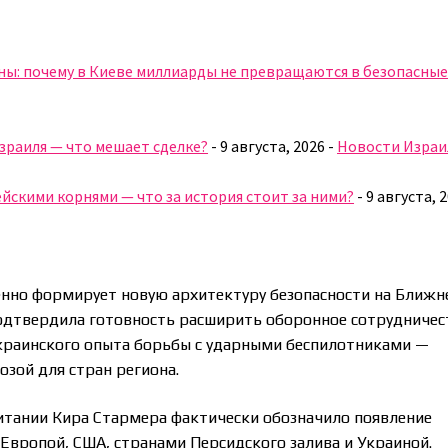
ны: почему в Киеве миллиарды не превращаются в безопасны
Израиля — что мешает сделке?
-
9 августа, 2026
-
Новости Израи
йскими корнями — что за история стоит за ними?
-
9 августа, 
енно формирует новую архитектуру безопасности на Ближ
одтвердила готовность расширить оборонное сотрудничес
украинского опыта борьбы с ударными беспилотниками —
озой для стран региона.
тании Кира Стармера фактически обозначило появление
вропой, США, странами Персидского залива и Украиной.