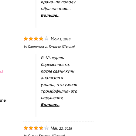
врача- по поводу
образования...
Больше..
Июн 1, 2018
by
Светлана
on
Клексан (Clexane)
В 12 недель
беременности,
та
после сдачи кучи
анализов я
узнала, что у меня
тромбофилия- это
нарушения, ...
зой
Больше..
Май 22, 2018
by
Сьо
on
Клексан (Clexane)