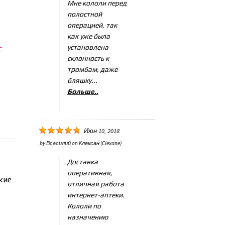
Мне кололи перед
полостной
операцией, так
как уже была
установлена
с
склонность к
тромбам, даже
бляшку...
Больше..
у
Июн 10, 2018
by
Всасилий
on
Клексан (Clexane)
Доставка
оперативная,
кие
отличная работа
интернет-аптеки.
Кололи по
назначению