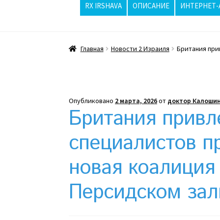
RX IRSHAVA
ОПИСАНИЕ
ИНТЕРНЕТ-
Главная
ppc
Wishlist
Вопросы / Ответы
Главная
Новости 2 Израиля
Британия при
Жара бьёт рекорды, стриптизерши в Изр
Интернет-аптека
Какой тепловой насос 
Опубликовано
2 марта, 2026
от
доктор Калошин
Клексан описание
Компания
Контакты
Ко
Британия привл
Отзывы про Клексан
Оформление заказа
специалистов п
новая коалиция
Почему интернет-аптеки онлайн плохо п
Персидском зал
Рекомендации
Статьи
Страница-меню-2