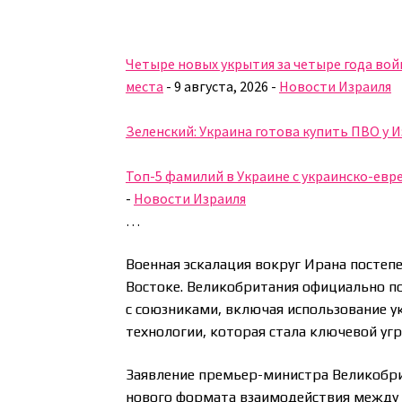
Четыре новых укрытия за четыре года вой
места
-
9 августа, 2026
-
Новости Израиля
Зеленский: Украина готова купить ПВО у 
Топ-5 фамилий в Украине с украинско-евре
-
Новости Израиля
…
Военная эскалация вокруг Ирана постеп
Востоке. Великобритания официально п
с союзниками, включая использование 
технологии, которая стала ключевой угр
Заявление премьер-министра Великобри
нового формата взаимодействия между Е