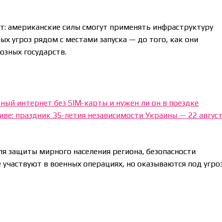
т: американские силы смогут применять инфраструктуру
х угроз рядом с местами запуска — до того, как они
юзных государств.
ьный интернет без SIM-карты и нужен ли он в поездке
иве: праздник 35-летия независимости Украины — 22 авгус
ля защиты мирного населения региона, безопасности
 участвуют в военных операциях, но оказываются под угро