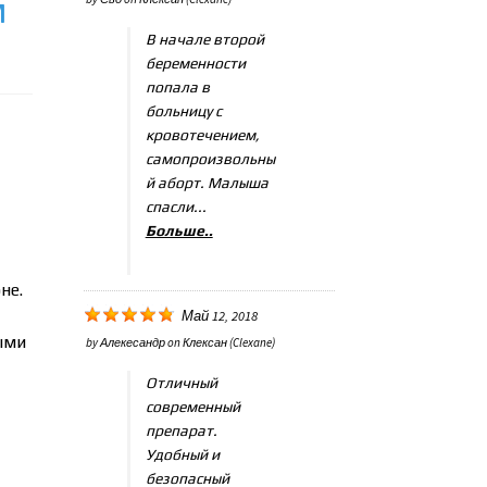
м
В начале второй
беременности
попала в
больницу с
кровотечением,
самопроизвольны
й аборт. Малыша
спасли...
Больше..
не.
Май 12, 2018
ыми
by
Алекесандр
on
Клексан (Clexane)
Отличный
современный
препарат.
Удобный и
безопасный