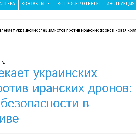
АПТЕКА
КОНТАКТЫ
ВОПРОСЫ / ОТВЕТЫ
ИНСТРУКЦИЯ
влекает украинских специалистов против иранских дронов: новая коа
аиле бьют тревогу: как солнечные панели спасли ночь
лучше? Сравнение цен в Украине
Клексан инструкция
 А.
рзина
Мой аккаунт
Необычный союз NAnews и Nikk.Agency
екает украинских
Политика конфиденциальности
ротив иранских дронов:
 безопасности в
риживаются в Израиле: закон, доверие и особенности рынк
иве