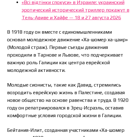
«Всі відтінки спокуси» в Израиле: украинский
эротический исторический триллер покажут в
Тель-Авиве и Хайфе — 18 и 27 августа 2026
В 1918 году он вместе с единомышленниками
основал молодежное движение «Ха-шомер ха-цаир»
(Молодой страж). Первые съезды движения
проходили в Тарнове и Львове, что подчеркивает
важную роль Галиции как центра еврейской
молодежной активности.
Молодые сионисты, такие как Давид, стремились
возродить еврейскую жизнь в Палестине, создавая
новое общество на основе равенства и труда. В 1920
году он репатриировался в Эрец-Исраэль, оставив
комфортные условия городской жизни в Галиции.
Бейтания-Илит, созданная участниками «Ха-шомер