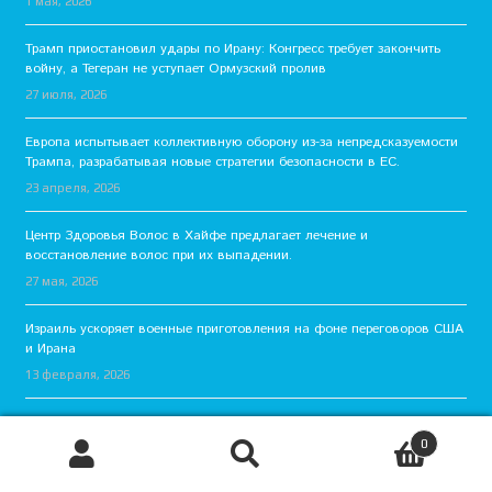
1 мая, 2026
Трамп приостановил удары по Ирану: Конгресс требует закончить
войну, а Тегеран не уступает Ормузский пролив
27 июля, 2026
Европа испытывает коллективную оборону из-за непредсказуемости
Трампа, разрабатывая новые стратегии безопасности в ЕС.
23 апреля, 2026
Центр Здоровья Волос в Хайфе предлагает лечение и
восстановление волос при их выпадении.
27 мая, 2026
Израиль ускоряет военные приготовления на фоне переговоров США
и Ирана
13 февраля, 2026
0
Поиск
Искать:
новости Израиля
»
Статьи
»
Давид Горовиц, юный