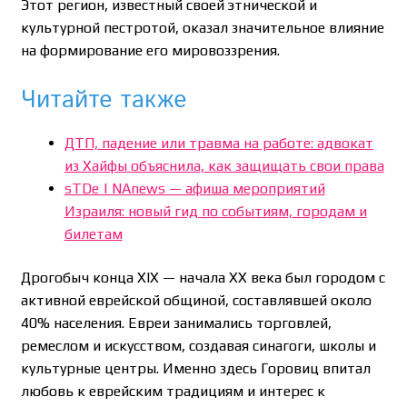
Этот регион, известный своей этнической и
культурной пестротой, оказал значительное влияние
на формирование его мировоззрения.
Читайте также
ДТП, падение или травма на работе: адвокат
из Хайфы объяснила, как защищать свои права
sTDe | NAnews — афиша мероприятий
Израиля: новый гид по событиям, городам и
билетам
Дрогобыч конца XIX — начала XX века был городом с
активной еврейской общиной, составлявшей около
40% населения. Евреи занимались торговлей,
ремеслом и искусством, создавая синагоги, школы и
культурные центры. Именно здесь Горовиц впитал
любовь к еврейским традициям и интерес к