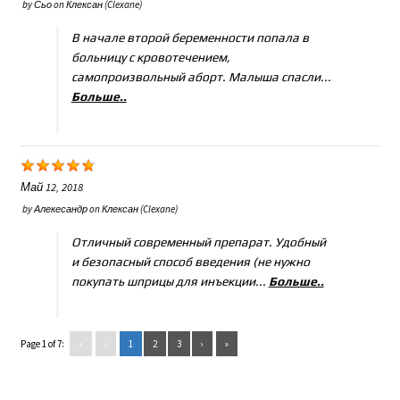
by
Сьо
on
Клексан (Clexane)
В начале второй беременности попала в
больницу с кровотечением,
самопроизвольный аборт. Малыша спасли...
Больше..
Май 12, 2018
by
Алекесандр
on
Клексан (Clexane)
Отличный современный препарат. Удобный
и безопасный способ введения (не нужно
покупать шприцы для инъекции...
Больше..
Page 1 of 7:
«
‹
1
2
3
›
»