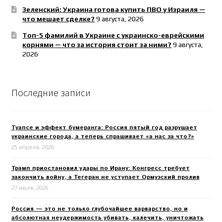
Зеленский: Украина готова купить ПВО у Израиля —
что мешает сделке?
9 августа, 2026
Топ-5 фамилий в Украине с украинско-еврейскими
корнями — что за история стоит за ними?
9 августа,
2026
Последние записи
Туапсе и эффект бумеранга: Россия пятый год разрушает
украинские города, а теперь спрашивает «а нас за что?»
25 апреля, 2026
Трамп приостановил удары по Ирану: Конгресс требует
закончить войну, а Тегеран не уступает Ормузский пролив
27 июля, 2026
Россия — это не только глубочайшее варварство, но и
абсолютная неудержимость убивать, калечить, уничтожать