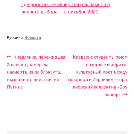
Где дорога?» — вечер театра, памяти и
личного выбора — в октябре 2026
Рубрика:
Новости
Навигация
Предыдущая
Следующая
Киевлянка, пережившая
Киевские студенты поют
запись:
запись:
Холокост, замерзла
на идише и иврите:
по
насмерть из-за блэкаута,
культурный мост между
записям
вызванного действиями
Украиной и Израилем — про
Путина.
киевский коллектив «Боу
нашир»
Найти: