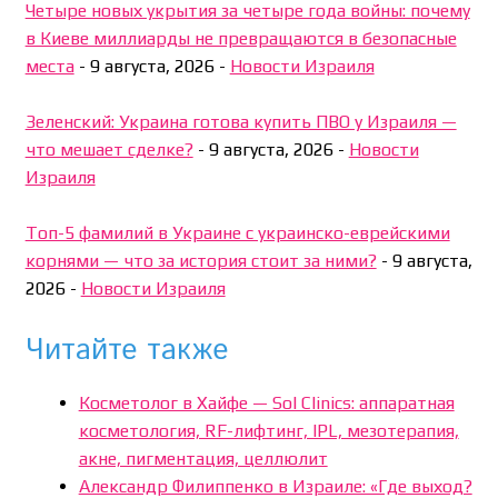
Четыре новых укрытия за четыре года войны: почему
в Киеве миллиарды не превращаются в безопасные
места
-
9 августа, 2026
-
Новости Израиля
Зеленский: Украина готова купить ПВО у Израиля —
что мешает сделке?
-
9 августа, 2026
-
Новости
Израиля
Топ-5 фамилий в Украине с украинско-еврейскими
корнями — что за история стоит за ними?
-
9 августа,
2026
-
Новости Израиля
Читайте также
Косметолог в Хайфе — Sol Clinics: аппаратная
косметология, RF-лифтинг, IPL, мезотерапия,
акне, пигментация, целлюлит
Александр Филиппенко в Израиле: «Где выход?