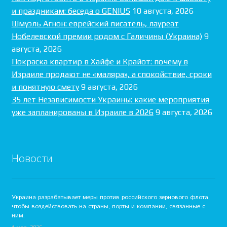
и праздникам: беседа о GENIUS
10 августа, 2026
Шмуэль Агнон: еврейский писатель, лауреат
Нобелевской премии родом с Галичины (Украина)
9
августа, 2026
Покраска квартир в Хайфе и Крайот: почему в
Израиле продают не «маляра», а спокойствие, сроки
и понятную смету
9 августа, 2026
35 лет Независимости Украины: какие мероприятия
уже запланированы в Израиле в 2026
9 августа, 2026
Новости
Украина разрабатывает меры против российского зернового флота,
чтобы воздействовать на страны, порты и компании, связанные с
ним.