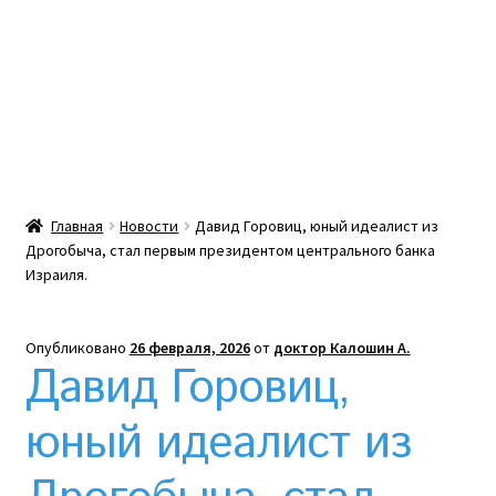
Какой тепловой насос лучше? Сравнение цен в
Украине
Клексан инструкция
Клексан описание
Главная
Новости
Давид Горовиц, юный идеалист из
Дрогобыча, стал первым президентом центрального банка
Компания
Израиля.
Контакты
Опубликовано
26 февраля, 2026
от
доктор Калошин А.
Давид Горовиц,
Корзина
юный идеалист из
Мой аккаунт