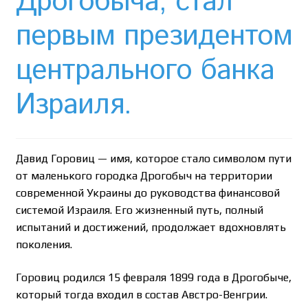
Дрогобыча, стал
Необычный союз NAnews и Nikk.Agency
первым президентом
Отзывы про Клексан
центрального банка
Оформление заказа
Израиля.
Политика конфиденциальности
Почему интернет-аптеки онлайн плохо приживаются
Давид Горовиц — имя, которое стало символом пути
в Израиле: закон, доверие и особенности рынка
от маленького городка Дрогобыч на территории
современной Украины до руководства финансовой
Рекомендации
системой Израиля. Его жизненный путь, полный
испытаний и достижений, продолжает вдохновлять
Статьи
поколения.
Страница-меню-2
Горовиц родился 15 февраля 1899 года в Дрогобыче,
который тогда входил в состав Австро-Венгрии.