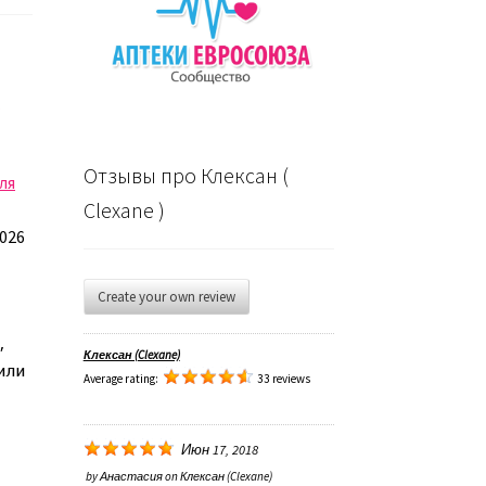
е
Отзывы про Клексан (
ля
Clexane )
2026
Create your own review
,
Клексан (Clexane)
или
Average rating:
33 reviews
Июн 17, 2018
by
Анастасия
on
Клексан (Clexane)