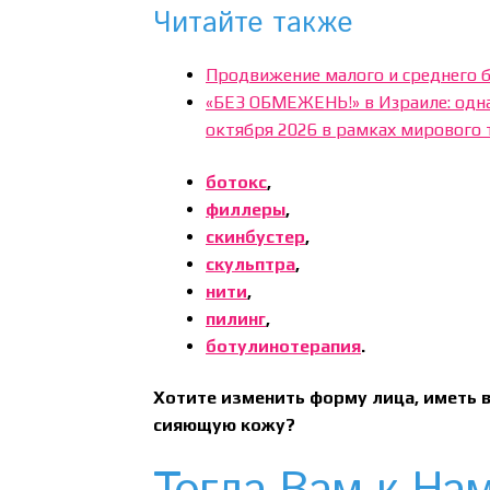
Читайте также
Продвижение малого и среднего б
«БЕЗ ОБМЕЖЕНЬ!» в Израиле: одна
октября 2026 в рамках мирового 
ботокс
,
филлеры
,
скинбустер
,
скульптра
,
нити
,
пилинг
,
ботулинотерапия
.
Хотите изменить форму лица, иметь в
сияющую кожу?