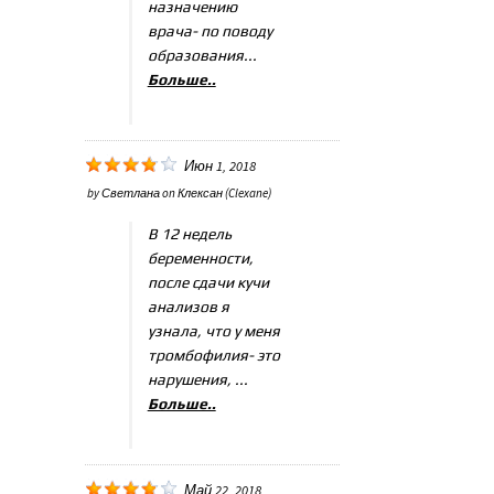
назначению
врача- по поводу
образования...
Больше..
Июн 1, 2018
by
Светлана
on
Клексан (Clexane)
В 12 недель
беременности,
после сдачи кучи
анализов я
узнала, что у меня
тромбофилия- это
нарушения, ...
Больше..
Май 22, 2018