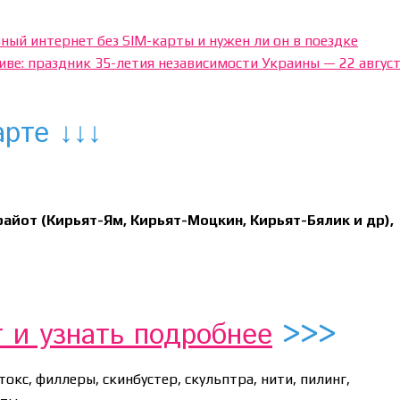
ьный интернет без SIM-карты и нужен ли он в поездке
иве: праздник 35-летия независимости Украины — 22 авгус
арте ↓↓↓
райот (Кирьят-Ям, Кирьят-Моцкин, Кирьят-Бялик и др),
т и узнать подробнее
>>>
отокс, филлеры, скинбустер, скульптра, нити, пилинг,