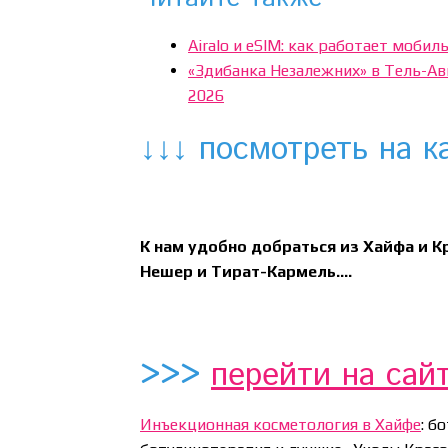
Airalo и eSIM: как работает мобил
«Здибанка Незалежних» в Тель-Ав
2026
↓↓↓ посмотреть на к
К нам удобно добраться из Хайфа и К
Нешер и Тират-Кармель….
>>>
перейти на сай
Инъекционная косметология в Хайфе
: б