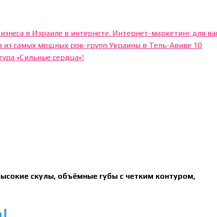
изнеса в Израиле в интернете. Интернет-маркетинг для ва
 из самых мощных рок-групп Украины в Тель-Авиве 10
тура «Сильные сердца»!
ысокие скулы, объёмные губы с четким контуром,