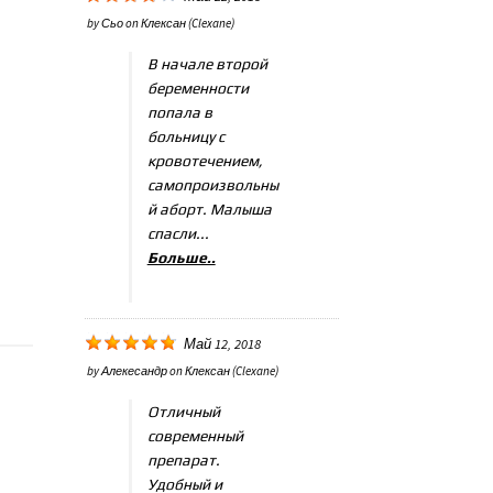
by
Сьо
on
Клексан (Clexane)
В начале второй
беременности
попала в
больницу с
кровотечением,
самопроизвольны
й аборт. Малыша
спасли...
Больше..
Май 12, 2018
by
Алекесандр
on
Клексан (Clexane)
Отличный
современный
препарат.
Удобный и