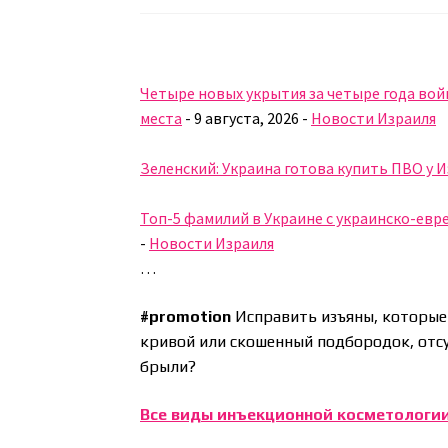
Четыре новых укрытия за четыре года вой
места
-
9 августа, 2026
-
Новости Израиля
Зеленский: Украина готова купить ПВО у 
Топ-5 фамилий в Украине с украинско-евре
-
Новости Израиля
…
#promotion
Исправить изъяны, которые
кривой или скошенный подбородок, отсу
брыли?
Все виды инъекционной косметологии