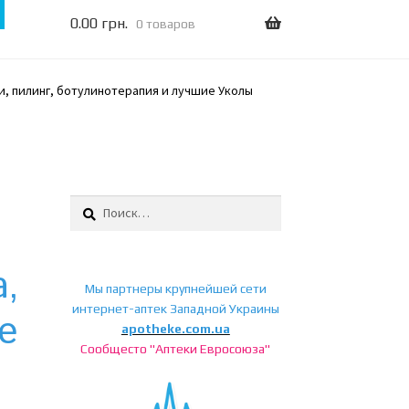
0.00
грн.
0 товаров
и, пилинг, ботулинотерапия и лучшие Уколы
Найти:
а,
Мы партнеры крупнейшей сети
а
интернет-аптек Западной Украины
е
apotheke.com.ua
Сообщесто "Аптеки Евросоюза"