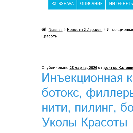
RX IRSHAVA
ОПИСАНИЕ
ИНТЕРНЕТ-
Главная
ppc
Wishlist
Вопросы / Ответы
Главная
Новости 2 Израиля
Инъекционная
Жара бьёт рекорды, стриптизерши в Изр
Красоты
Интернет-аптека
Какой тепловой насос 
Клексан описание
Компания
Контакты
Ко
Опубликовано
28 марта, 2026
от
доктор Калоши
Инъекционная к
Отзывы про Клексан
Оформление заказа
ботокс, филлеры
Почему интернет-аптеки онлайн плохо п
нити, пилинг, б
Рекомендации
Статьи
Страница-меню-2
Уколы Красоты