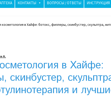
АПТЕКА
КОНТАКТЫ
ВОПРОСЫ / ОТВЕТЫ
ИНСТРУКЦИЯ
 косметология в Хайфе: ботокс, филлеры, скинбустер, скульптра, нит
аиле бьют тревогу: как солнечные панели спасли ночь
лучше? Сравнение цен в Украине
Клексан инструкция
рзина
Мой аккаунт
Необычный союз NAnews и Nikk.Agency
н А.
осметология в Хайфе:
Политика конфиденциальности
, скинбустер, скульптр
риживаются в Израиле: закон, доверие и особенности рынк
отулинотерапия и лучши