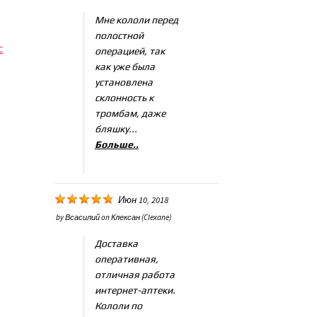
Мне кололи перед
полостной
с
операцией, так
как уже была
установлена
склонность к
тромбам, даже
бляшку...
Больше..
Июн 10, 2018
by
Всасилий
on
Клексан (Clexane)
Доставка
оперативная,
отличная работа
интернет-аптеки.
Кололи по