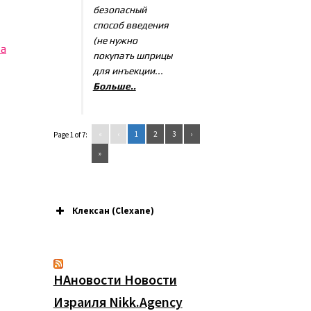
безопасный
способ введения
(не нужно
та
покупать шприцы
для инъекции...
Больше..
«
‹
1
2
3
›
Page 1 of 7:
»
Клексан (Clexane)
НАновости Новости
Израиля Nikk.Agency