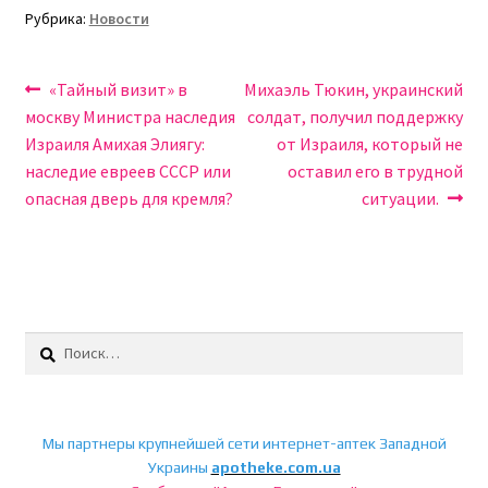
Рубрика:
Новости
Навигация
Предыдущая
Следующая
«Тайный визит» в
Михаэль Тюкин, украинский
запись:
запись:
москву Министра наследия
солдат, получил поддержку
по
Израиля Амихая Элиягу:
от Израиля, который не
записям
наследие евреев СССР или
оставил его в трудной
опасная дверь для кремля?
ситуации.
Найти:
Мы партнеры крупнейшей сети интернет-аптек Западной
Украины
apotheke.com.ua