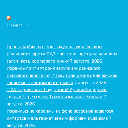
Новости
Ізраїль майже потроїв закупівлі українського
ріпакового шроту: 64,7 тис. тонн і ще одна важлива
залежність кормового ринку
7 августа, 2026
Израиль почти утроил закупки украинского
рапсового шрота: 64,7 тыс. тонн и ещё одна важная
зависимость кормового рынка
7 августа, 2026
США подписали с Саудовской Аравией ядерную
сделку. Через сутки Трамп изменил её смысл
7
августа, 2026
Израильские караимы на фоне возобновившегося
интереса к альтернативным формам иудаизма
7
августа, 2026