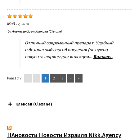
Май 12, 2018
by
Алекесандр
on
Клексан (Clexane)
Отличный современный препарат. Удобный
и безопасный способ введения (не нужно
покупать шприцы для инъекции...
Больше..
Page 1 of 7:
«
‹
1
2
3
›
»
Клексан (Clexane)
НАновости Новости Израиля Nikk.Agency