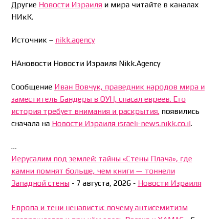
Другие
Новости Израиля
и мира читайте в каналах
НИкК.
Источник –
nikk.agency
НАновости Новости Израиля Nikk.Agency
Сообщение
Иван Вовчук, праведник народов мира и
заместитель Бандеры в ОУН, спасал евреев. Его
история требует внимания и раскрытия.
появились
сначала на
Новости Израиля israeli-news.nikk.co.il
.
…
Иерусалим под землей: тайны «Стены Плача», где
камни помнят больше, чем книги — тоннели
Западной стены
-
7 августа, 2026
-
Новости Израиля
Европа и тени ненависти: почему антисемитизм