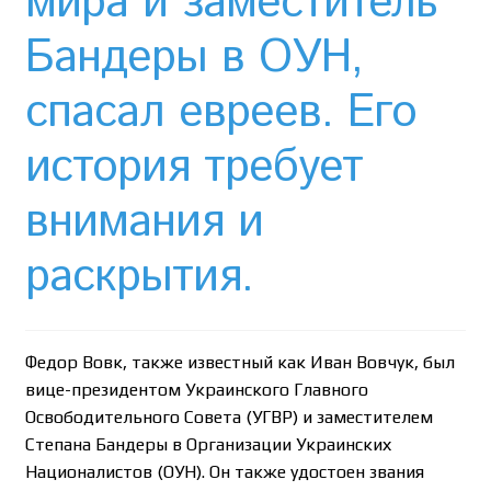
мира и заместитель
Необычный союз NAnews и Nikk.Agency
Бандеры в ОУН,
Отзывы про Клексан
спасал евреев. Его
Оформление заказа
история требует
Политика конфиденциальности
внимания и
Почему интернет-аптеки онлайн плохо приживаются
раскрытия.
в Израиле: закон, доверие и особенности рынка
Рекомендации
Федор Вовк, также известный как Иван Вовчук, был
Статьи
вице-президентом Украинского Главного
Освободительного Совета (УГВР) и заместителем
Страница-меню-2
Степана Бандеры в Организации Украинских
Националистов (ОУН). Он также удостоен звания