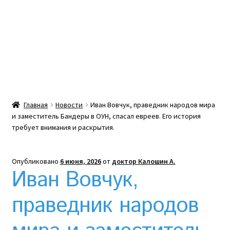
Какой тепловой насос лучше? Сравнение цен в
Украине
Клексан инструкция
Клексан описание
Главная
Новости
Иван Вовчук, праведник народов мира
и заместитель Бандеры в ОУН, спасал евреев. Его история
Компания
требует внимания и раскрытия.
Контакты
Опубликовано
6 июня, 2026
от
доктор Калошин А.
Иван Вовчук,
Корзина
праведник народов
Мой аккаунт