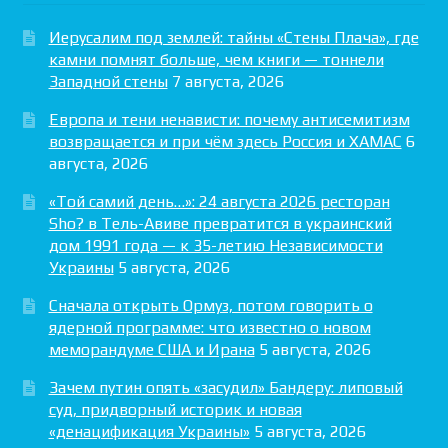
Иерусалим под землей: тайны «Стены Плача», где
камни помнят больше, чем книги — тоннели
Западной стены
7 августа, 2026
Европа и тени ненависти: почему антисемитизм
возвращается и при чём здесь Россия и ХАМАС
6
августа, 2026
«Той самий день…»: 24 августа 2026 ресторан
Sho? в Тель-Авиве превратится в украинский
дом 1991 года — к 35-летию Независимости
Украины
5 августа, 2026
Сначала открыть Ормуз, потом говорить о
ядерной программе: что известно о новом
меморандуме США и Ирана
5 августа, 2026
Зачем путин опять «засудил» Бандеру: липовый
суд, придворный историк и новая
«денацификация Украины»
5 августа, 2026