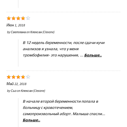
Июн 1, 2018
by
Светлана
on
Клексан (Clexane)
В 12 недель беременности, после сдачи кучи
анализов я узнала, что у меня
тромбофилия- это нарушения, ...
Больше..
Май 22, 2018
by
Сьо
on
Клексан (Clexane)
В начале второй беременности попала в
больницу с кровотечением,
самопроизвольный аборт. Малыша спасли...
Больше..