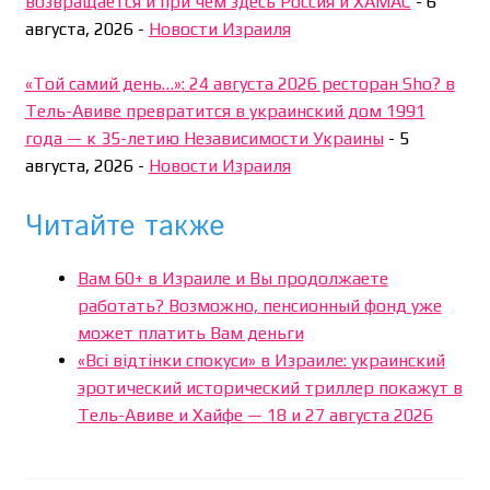
возвращается и при чём здесь Россия и ХАМАС
-
6
августа, 2026
-
Новости Израиля
«Той самий день…»: 24 августа 2026 ресторан Sho? в
Тель-Авиве превратится в украинский дом 1991
года — к 35-летию Независимости Украины
-
5
августа, 2026
-
Новости Израиля
Читайте также
Вам 60+ в Израиле и Вы продолжаете
работать? Возможно, пенсионный фонд уже
может платить Вам деньги
«Всі відтінки спокуси» в Израиле: украинский
эротический исторический триллер покажут в
Тель-Авиве и Хайфе — 18 и 27 августа 2026