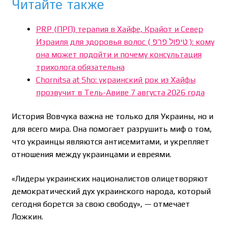
Читайте также
PRP (ПРП) терапия в Хайфе, Крайот и Север
Израиля для здоровья волос ( טיפול פרפ ): кому
она может подойти и почему консультация
трихолога обязательна
Chornitsa at Sho: украинский рок из Хайфы
прозвучит в Тель-Авиве 7 августа 2026 года
История Вовчука важна не только для Украины, но и
для всего мира. Она помогает разрушить миф о том,
что украинцы являются антисемитами, и укрепляет
отношения между украинцами и евреями.
«Лидеры украинских националистов олицетворяют
демократический дух украинского народа, который
сегодня борется за свою свободу», — отмечает
Ложкин.