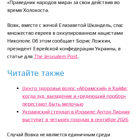
«Праведник народов мира» за свои действия во
время Холокоста.
Вовк, вместе с женой Елизаветой Шкандель, спас
множество евреев в оккупированном нацистами
Никополе. Об этом сообщает Борис Ложкин,
президент Еврейской конфедерации Украины, в
статье для
The Jerusalem Post
.
Читайте также
Центр здоровья волос «Абрaмский» в Хайфе:
когда зуд, выпадение и «редеющий пробор»
перестают быть мелочью
Украинский стендап в Израиле: Антон Лирник
выступит в четырёх городах в сентябре 2026
Случай Вовка не является единичным среди