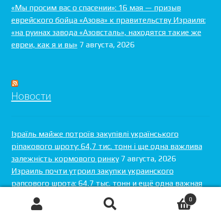
«Мы просим вас о спасении»: 16 мая — призыв
еврейского бойца «Азова» к правительству Израиля:
«на руинах завода «Азовсталь», находятся такие же
евреи, как я и вы»
7 августа, 2026
Новости
Ізраїль майже потроїв закупівлі українського
ріпакового шроту: 64,7 тис. тонн і ще одна важлива
залежність кормового ринку
7 августа, 2026
Израиль почти утроил закупки украинского
рапсового шрота: 64,7 тыс. тонн и ещё одна важная
зависимость кормового рынка
7 августа, 2026
0
США подписали с Саудовской Аравией ядерную
Поиск
Искать:
сделку. Через сутки Трамп изменил её смысл
7