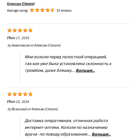
Клексан (Clexane)
Average rating:
33 reviews
Июн 17, 2018
by
Анастасия
on
Клексан (Clexane)
Мне кололи перед полостной операцией,
так как уже была установлена склонность к
тромбам, даже бляшку...
Больше..
Июн 10, 2018
by
Всасилий
on
Клексан (Clexane)
Доставка оперативная, отличная работа
интернет-аптеки. Кололи по назначению
врача- по поводу образования...
Больше..