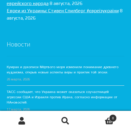
еврейского народа
8 августа, 2026
Евреи из Украины: Стивен Спилберг #євреїзукраїни
8
августа, 2026
Новости
Кумран и рукописи Мёртвого моря изменили понимание древнего
иудаизма, открыв новые аспекты веры и практик той эпохи.
26 марта, 2026
ТАСС сообщает, что Украина может оказаться соучастницей
агрессии США и Израиля против Ирана, согласно информации от
НАновостей.
17 марта, 2026
0
С 23 февраля украинский СТБ начинает показ израильского сериала
Поиск
Искать:
«Военнопленные» в специальном эфирном блоке к годовщине