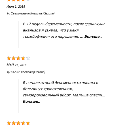
Июн 1, 2018
by
Светлана
on
Клексан (Clexane)
В 12 недель беременности, после сдачи кучи
анализов я узнала, что у меня
тромбофилия- это нарушения, ...
Больше..
Май 22, 2018
by
Сьо
on
Клексан (Clexane)
В начале второй беременности попала в
больницу с кровотечением,
самопроизвольный аборт. Малыша спасли...
Больше..