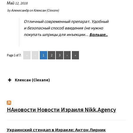
Май 12, 2018
by
Алекесандр
on
Клексан (Clexane)
Отличный современный препарат. Удобный
и безопасный способ введения (не нужно
покупать шприцы для инъекции...
Больше..
Page 1 of 7:
«
‹
1
2
3
›
»
Клексан (Clexane)
НАновости Новости Израиля Nikk.Agency
Украинский стендап в Израиле: Антон Лирник