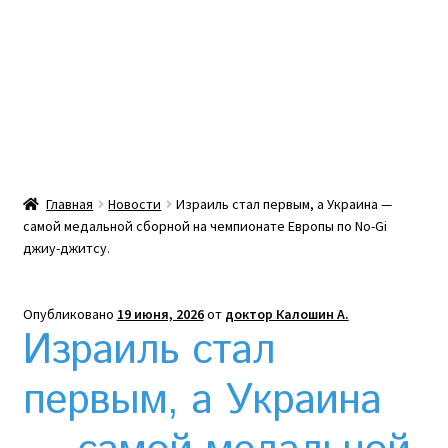
Какой тепловой насос лучше? Сравнение цен в
Украине
Клексан инструкция
Клексан описание
Главная
Новости
Израиль стал первым, а Украина —
самой медальной сборной на чемпионате Европы по No-Gi
Компания
джиу-джитсу.
Контакты
Опубликовано
19 июня, 2026
от
доктор Калошин А.
Израиль стал
Корзина
первым, а Украина
Мой аккаунт