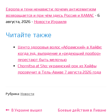
Европа и тени ненависти: почему антисемитизм
возвращается и при чём здесь Россия и ХАМАС
-
6
августа, 2026
-
Новости Израиля
Читайте также
Центр здоровья волос «Абрaмский» в Хайфе:
когда зуд, выпадение и «редеющий пробор»
перестают быть мелочью
Chornitsa at Sho: украинский рок из Хайфы
прозвучит в Тель-Авиве 7 августа 2026 года
Рубрика:
Новости
Навигация
Предыдущая
Следующая
В Украине вышел
Боевые действия в Ливане