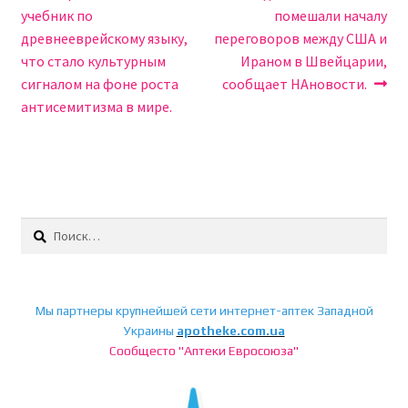
запись:
запись:
учебник по
помешали началу
по
древнееврейскому языку,
переговоров между США и
записям
что стало культурным
Ираном в Швейцарии,
сигналом на фоне роста
сообщает НАновости.
антисемитизма в мире.
Найти:
Мы партнеры крупнейшей сети интернет-аптек Западной
Украины
apotheke.com.ua
Сообщесто "Аптеки Евросоюза"