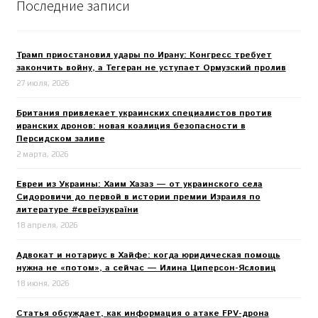
Последние записи
Трамп приостановил удары по Ирану: Конгресс требует
закончить войну, а Тегеран не уступает Ормузский пролив
27 июля, 2026
Британия привлекает украинских специалистов против
иранских дронов: новая коалиция безопасности в
Персидском заливе
2 марта, 2026
Евреи из Украины: Хаим Хазаз — от украинского села
Сидоровичи до первой в истории премии Израиля по
литературе #євреїзукраїни
18 апреля, 2026
Адвокат и нотариус в Хайфе: когда юридическая помощь
нужна не «потом», а сейчас — Илина Циперсон-Ясловиц
18 июня, 2026
Статья обсуждает, как информация о атаке FPV-дрона