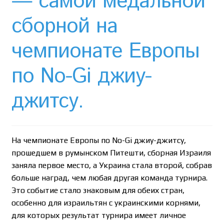
— самой медальной
Необычный союз NAnews и Nikk.Agency
сборной на
Отзывы про Клексан
чемпионате Европы
Оформление заказа
по No-Gi джиу-
Политика конфиденциальности
джитсу.
Почему интернет-аптеки онлайн плохо приживаются
в Израиле: закон, доверие и особенности рынка
На чемпионате Европы по No-Gi джиу-джитсу,
Рекомендации
прошедшем в румынском Питешти, сборная Израиля
заняла первое место, а Украина стала второй, собрав
Статьи
больше наград, чем любая другая команда турнира.
Это событие стало знаковым для обеих стран,
Страница-меню-2
особенно для израильтян с украинскими корнями,
для которых результат турнира имеет личное