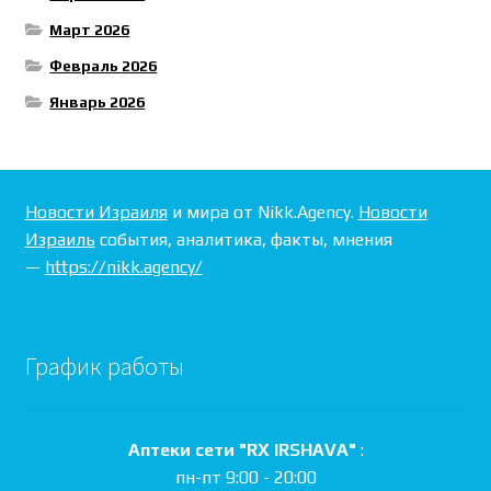
Март 2026
Февраль 2026
Январь 2026
Новости Израиля
и мира от Nikk.Agency.
Новости
Израиль
события, аналитика, факты, мнения
—
https://nikk.agency/
График работы
Аптеки сети "RX IRSHAVA"
:
пн-пт 9:00 - 20:00