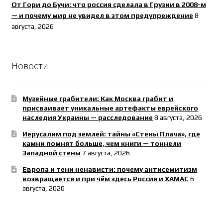
От Гори до Бучи: что россия сделала в Грузии в 2008-м
— и почему мир не увидел в этом предупреждение
8
августа, 2026
Новости
Музейные грабители: Как Москва грабит и
присваивает уникальные артефакты еврейского
наследия Украины — расследование
8 августа, 2026
Иерусалим под землей: тайны «Стены Плача», где
камни помнят больше, чем книги — тоннели
Западной стены
7 августа, 2026
Европа и тени ненависти: почему антисемитизм
возвращается и при чём здесь Россия и ХАМАС
6
августа, 2026