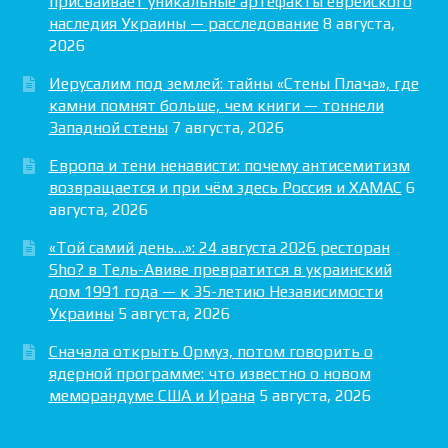
присваивает уникальные артефакты еврейского
наследия Украины — расследование
8 августа,
2026
Иерусалим под землей: тайны «Стены Плача», где
камни помнят больше, чем книги — тоннели
Западной стены
7 августа, 2026
Европа и тени ненависти: почему антисемитизм
возвращается и при чём здесь Россия и ХАМАС
6
августа, 2026
«Той самий день…»: 24 августа 2026 ресторан
Sho? в Тель-Авиве превратится в украинский
дом 1991 года — к 35-летию Независимости
Украины
5 августа, 2026
Сначала открыть Ормуз, потом говорить о
ядерной программе: что известно о новом
меморандуме США и Ирана
5 августа, 2026