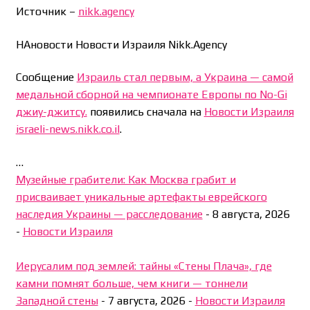
Источник –
nikk.agency
НАновости Новости Израиля Nikk.Agency
Сообщение
Израиль стал первым, а Украина — самой
медальной сборной на чемпионате Европы по No-Gi
джиу-джитсу.
появились сначала на
Новости Израиля
israeli-news.nikk.co.il
.
…
Музейные грабители: Как Москва грабит и
присваивает уникальные артефакты еврейского
наследия Украины — расследование
-
8 августа, 2026
-
Новости Израиля
Иерусалим под землей: тайны «Стены Плача», где
камни помнят больше, чем книги — тоннели
Западной стены
-
7 августа, 2026
-
Новости Израиля