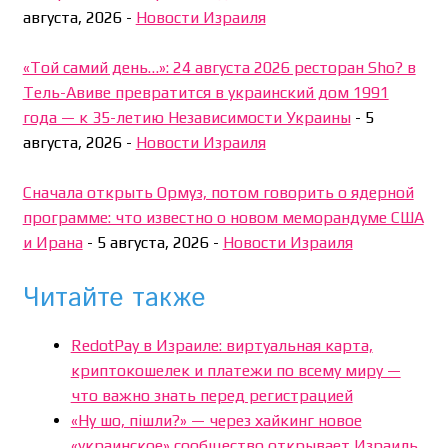
августа, 2026
-
Новости Израиля
«Той самий день…»: 24 августа 2026 ресторан Sho? в
Тель-Авиве превратится в украинский дом 1991
года — к 35-летию Независимости Украины
-
5
августа, 2026
-
Новости Израиля
Сначала открыть Ормуз, потом говорить о ядерной
программе: что известно о новом меморандуме США
и Ирана
-
5 августа, 2026
-
Новости Израиля
Читайте также
RedotPay в Израиле: виртуальная карта,
криптокошелек и платежи по всему миру —
что важно знать перед регистрацией
«Ну шо, пішли?» — через хайкинг новое
«украинское» сообщество открывает Израиль