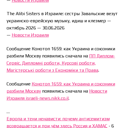
—
Новости Израиля
The Alibi Sisters в Израиле: сестры Завальские везут
украинско-еврейскую музыку, идиш и клезмер —
октябрь 2026 —
30.06.2026
—
Новости Израиля
Сообщение Конотоп 1659: как Украина и союзники
разбили Москву появились сначала на
ПП Диплом-
Сервіс. Дипломні роботи, Курсові роботи,
Магістерські роботи з Економіки та Права
.
Сообщение
Конотоп 1659: как Украина и союзники
разбили Москву
появились сначала на
Новости
Израиля israeli-news.nikk.co.il
.
…
Европа и тени ненависти: почему антисемитизм
возвращается и при чём здесь Россия и ХАМАС
-
6