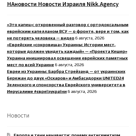
НАновости Новости Израиля Nikk.Agency
«Это капец»: откровенный разговор с ортодоксальным
еврейским капелланом ВСУ — о фронте, вере и том, как
не потерять человека — видео
6 августа, 2026
«Еврейские «сокровища» Украины: Истории мест,
которые должен увидеть каждый» — «Проекта Кешер»
Украина инициировал освещение еврейских памятных
мест по всей Украине
6 августа, 2026
Евреи из Украины: Барбра Стрейзанд — от украинских
Бережан до двух «Оскаров» и Амбасадорки UNITED24
Зеленского и спонсорства Еврейского университета в
Иерусалиме #євреїзукраїни
6 августа, 2026
Новости
Европа и тени ненависти: почему антисемитизм