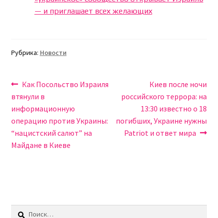
— и приглашает всех желающих
Рубрика:
Новости
Навигация
Предыдущая
Следующая
Как Посольство Израиля
Киев после ночи
запись:
запись:
втянули в
российского террора: на
по
информационную
13:30 известно о 18
записям
операцию против Украины:
погибших, Украине нужны
“нацистский салют” на
Patriot и ответ мира
Майдане в Киеве
Найти: