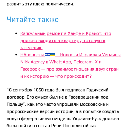
развить эту идею политически.
Читайте также
Капсульный ремонт в Хайфе и Крайот: что
должно входить в квартиру, готовую к
заселению
НАновости
– Новости Израиля и Украины
Nikk.Agency в WhatsApp, Telegram, X и
Facebook — про взаимоотношения двух стран
и их историю — что происходит?
16 сентября 1658 года был подписан Гадячский
договор. Его смысл был не в “возвращении под
Польшу”, как это часто упрощали московские и
пророссийские версии истории, а в попытке создать
новую федеративную модель. Украина-Русь должна
была войти в состав Речи Посполитой как