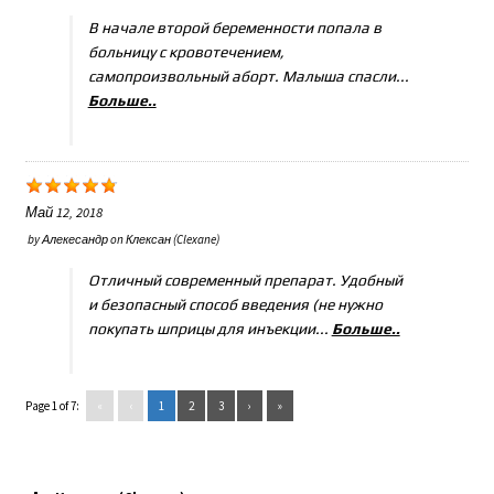
В начале второй беременности попала в
больницу с кровотечением,
самопроизвольный аборт. Малыша спасли...
Больше..
Май 12, 2018
by
Алекесандр
on
Клексан (Clexane)
Отличный современный препарат. Удобный
и безопасный способ введения (не нужно
покупать шприцы для инъекции...
Больше..
Page 1 of 7:
«
‹
1
2
3
›
»