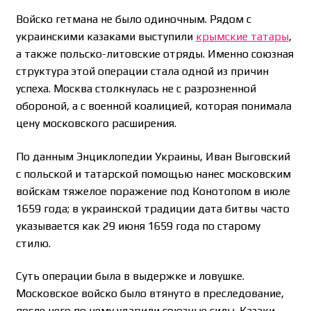
Войско гетмана не было одиночным. Рядом с
украинскими казаками выступили
крымские татары
,
а также польско-литовские отряды. Именно союзная
структура этой операции стала одной из причин
успеха. Москва столкнулась не с разрозненной
обороной, а с военной коалицией, которая понимала
цену московского расширения.
По данным Энциклопедии Украины, Иван Выговский
с польской и татарской помощью нанес московским
войскам тяжелое поражение под Конотопом в июле
1659 года; в украинской традиции дата битвы часто
указывается как 29 июня 1659 года по старому
стилю.
Суть операции была в выдержке и ловушке.
Московское войско было втянуто в преследование,
после чего по нему ударили союзные силы. Казаки,