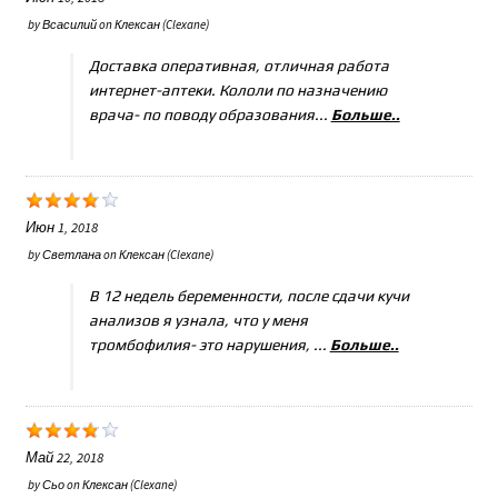
by
Всасилий
on
Клексан (Clexane)
Доставка оперативная, отличная работа
интернет-аптеки. Кололи по назначению
врача- по поводу образования...
Больше..
Июн 1, 2018
by
Светлана
on
Клексан (Clexane)
В 12 недель беременности, после сдачи кучи
анализов я узнала, что у меня
тромбофилия- это нарушения, ...
Больше..
Май 22, 2018
by
Сьо
on
Клексан (Clexane)