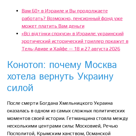
Вам 60+ в Израиле и Вы продолжаете
работать? Возможно, пенсионный фонд уже
может платить Вам деньги
«Всі відтінки спокуси» в Израиле: украинский
эротический исторический триллер покажут в
Тель-Авиве и Хайфе — 18 и 27 августа 2026
Конотоп: почему Москва
хотела вернуть Украину
силой
После смерти Богдана Хмельницкого Украина
оказалась в одном из самых сложных политических
моментов своей истории. Гетманщина стояла между
несколькими центрами силы: Московией, Речью
Посполитой, Крымским ханством, Османской