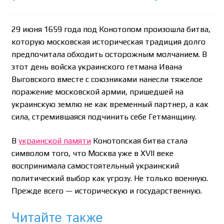
Необычный союз NAnews и Nikk.Agency
Отзывы про Клексан
29 июня 1659 года под Конотопом произошла битва,
которую московская историческая традиция долго
Оформление заказа
предпочитала обходить осторожным молчанием. В
этот день войска украинского гетмана Ивана
Выговского вместе с союзниками нанесли тяжелое
Политика конфиденциальности
поражение московской армии, пришедшей на
украинскую землю не как временный партнер, а как
Почему интернет-аптеки онлайн плохо приживаются
сила, стремившаяся подчинить себе Гетманщину.
в Израиле: закон, доверие и особенности рынка
В
украинской памяти
Конотопская битва стала
Рекомендации
символом того, что Москва уже в XVII веке
воспринимала самостоятельный украинский
Статьи
политический выбор как угрозу. Не только военную.
Прежде всего — историческую и государственную.
Страница-меню-2
Читайте также