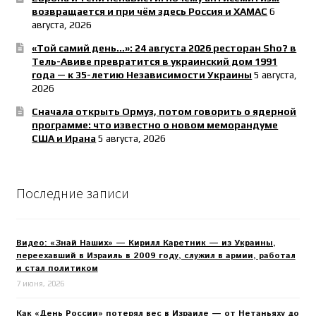
возвращается и при чём здесь Россия и ХАМАС
6
августа, 2026
«Той самий день…»: 24 августа 2026 ресторан Sho? в
Тель-Авиве превратится в украинский дом 1991
года — к 35-летию Независимости Украины
5 августа,
2026
Сначала открыть Ормуз, потом говорить о ядерной
программе: что известно о новом меморандуме
США и Ирана
5 августа, 2026
Последние записи
Видео: «Знай Наших» — Кирилл Каретник — из Украины,
переехавший в Израиль в 2009 году, служил в армии, работал
и стал политиком
7 июня, 2026
Как «День России» потерял вес в Израиле — от Нетаньяху до