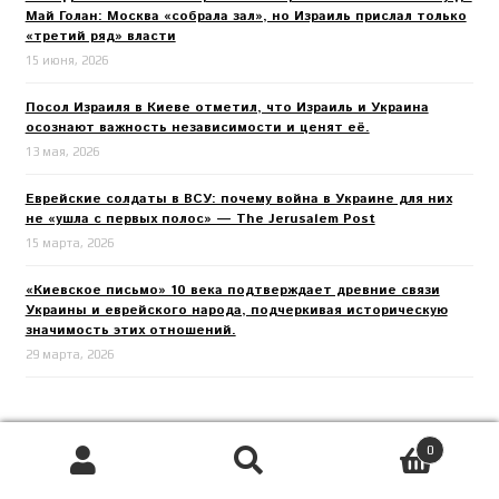
Май Голан: Москва «собрала зал», но Израиль прислал только
«третий ряд» власти
15 июня, 2026
Посол Израиля в Киеве отметил, что Израиль и Украина
осознают важность независимости и ценят её.
13 мая, 2026
Еврейские солдаты в ВСУ: почему война в Украине для них
не «ушла с первых полос» — The Jerusalem Post
15 марта, 2026
«Киевское письмо» 10 века подтверждает древние связи
Украины и еврейского народа, подчеркивая историческую
значимость этих отношений.
29 марта, 2026
Свежие комментарии
0
Поиск
Искать: