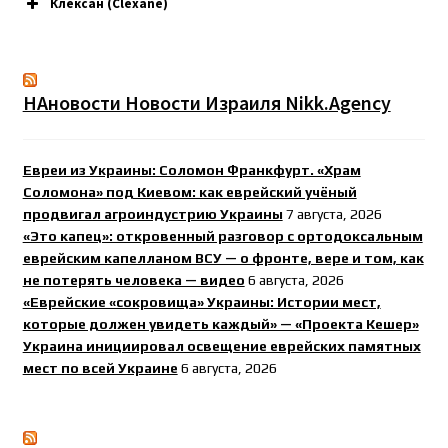
Клексан (Clexane)
НАновости Новости Израиля Nikk.Agency
Евреи из Украины: Соломон Франкфурт. «Храм
Соломона» под Киевом: как еврейский учёный
продвигал агроиндустрию Украины
7 августа, 2026
«Это капец»: откровенный разговор с ортодоксальным
еврейским капелланом ВСУ — о фронте, вере и том, как
не потерять человека — видео
6 августа, 2026
«Еврейские «сокровища» Украины: Истории мест,
которые должен увидеть каждый» — «Проекта Кешер»
Украина инициировал освещение еврейских памятных
мест по всей Украине
6 августа, 2026