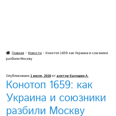
Какой тепловой насос лучше? Сравнение цен в
Украине
Клексан инструкция
Клексан описание
Главная
Новости
Конотоп 1659: как Украина и союзники
разбили Москву
Компания
Контакты
Опубликовано
1 июля, 2026
от
доктор Калошин А.
Конотоп 1659: как
Корзина
Украина и союзники
Мой аккаунт
разбили Москву