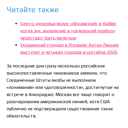
Читайте также
Центр здоровья волос «Абрaмский» в Хайфе:
когда зуд, выпадение и «редеющий пробор»
перестают быть мелочью
Украинский стендап в Израиле: Антон Лирник
выступит в четырёх городах в сентябре 2026
За последние дни сразу несколько российских
высокопоставленных чиновников заявили, что
Соединенные Штаты якобы не выполнили
«понимания» или «договоренности», достигнутые на
встрече в Анкоридже. Москва все чаще говорит о
разочаровании американской линией, хотя США
публично не подтверждали существование таких
обязательств.