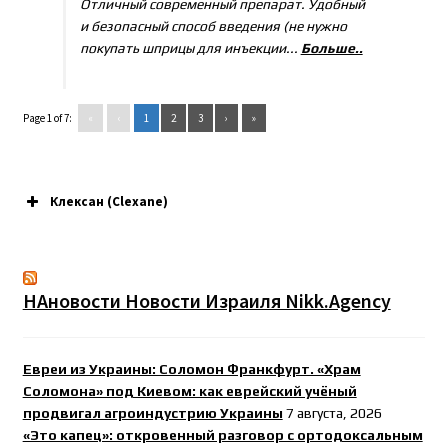
Отличный современный препарат. Удобный
и безопасный способ введения (не нужно
покупать шприцы для инъекции...
Больше..
Page 1 of 7:
«
‹
1
2
3
›
»
Клексан (Clexane)
НАновости Новости Израиля Nikk.Agency
Евреи из Украины: Соломон Франкфурт. «Храм
Соломона» под Киевом: как еврейский учёный
продвигал агроиндустрию Украины
7 августа, 2026
«Это капец»: откровенный разговор с ортодоксальным