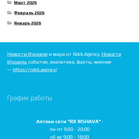
Март 2026
Февраль 2026
Январь 2026
Новости Израиля
и мира от Nikk.Agency.
Новости
Израиль
события, аналитика, факты, мнения
—
https://nikk.agency/
График работы
Аптеки сети "RX IRSHAVA"
:
пн-пт 9:00 - 20:00
сб-вс 9:00 - 18:00