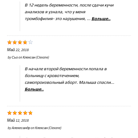
В 12 недель беременности, после сдачи кучи
анализов я узнала, что у меня
тромбофилия- это нарушения, ...
Больше..
Май 22, 2018
by
Сьо
on
Клексан (Clexane)
В начале второй беременности попала в
больницу с кровотечением,
самопроизвольный аборт. Малыша спасли...
Больше..
Май 12, 2018
by
Алекесандр
on
Клексан (Clexane)