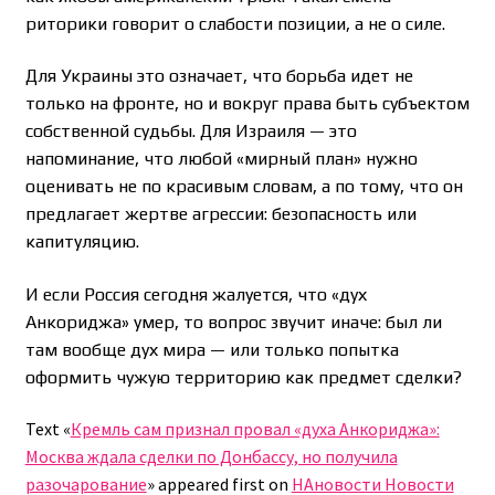
риторики говорит о слабости позиции, а не о силе.
Для Украины это означает, что борьба идет не
только на фронте, но и вокруг права быть субъектом
собственной судьбы. Для Израиля — это
напоминание, что любой «мирный план» нужно
оценивать не по красивым словам, а по тому, что он
предлагает жертве агрессии: безопасность или
капитуляцию.
И если Россия сегодня жалуется, что «дух
Анкориджа» умер, то вопрос звучит иначе: был ли
там вообще дух мира — или только попытка
оформить чужую территорию как предмет сделки?
Text «
Кремль сам признал провал «духа Анкориджа»:
Москва ждала сделки по Донбассу, но получила
разочарование
» appeared first on
НАновости Новости