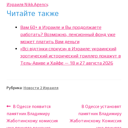
Израиля Nikk.Agency
.
Читайте также
Вам 60+ в Израиле и Вы продолжаете
работать? Возможно, пенсионный фонд уже
может платить Вам деньги
«Всі відтінки спокуси» в Израиле: украинский
эротический исторический триллер покажут в
Тель-Авиве и Хайфе — 18 и 27 августа 2026
Рубрика:
Новости 2 Израиля
Навигация
Предыдущая
Следующая
В Одессе появится
В Одессе установят
запись:
запись:
памятник Владимиру
памятник Владимиру
по
Жаботинскому: комиссия
Жаботинскому. Комиссия
уже приняла решение
уже приняла