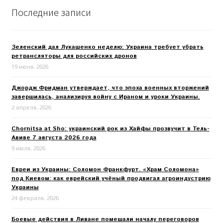
Последние записи
Зеленский дал Лукашенко неделю: Украина требует убрать
ретрансляторы для российских дронов
19 июня, 2026
Джордж Фридман утверждает, что эпоха военных вторжений
завершилась, анализируя войну с Ираном и уроки Украины.
2 апреля, 2026
Chornitsa at Sho: украинский рок из Хайфы прозвучит в Тель-
Авиве 7 августа 2026 года
9 июля, 2026
Евреи из Украины: Соломон Франкфурт. «Храм Соломона»
под Киевом: как еврейский учёный продвигал агроиндустрию
Украины
24 февраля, 2026
Боевые действия в Ливане помешали началу переговоров