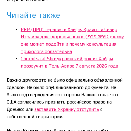
Читайте также
PRP (ПРП) терапия в Хайфе, Крайот и Север
Израиля для здоровья волос ( טיפול פרפ ): кому
она может подойти и почему консультация
трихолога обязательна
Chornitsa at Sho: украинский рок из Хайфы
прозвучит в Тель-Авиве 7 августа 2026 года
Важно другое: это не было официально объявленной
сделкой. Не было опубликованного документа. Не
было подтверждения со стороны Вашингтона, что
США согласились признать российское право на
Донбасс или
заставить Украину отступить
с
собственной территории.
Но для Кремля этого было достаточно, чтобы