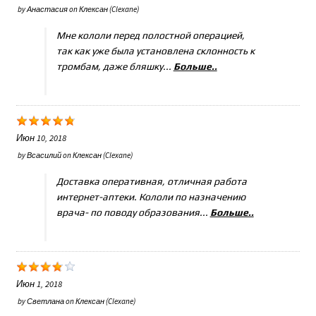
by
Анастасия
on
Клексан (Clexane)
Мне кололи перед полостной операцией,
так как уже была установлена склонность к
тромбам, даже бляшку...
Больше..
Июн 10, 2018
by
Всасилий
on
Клексан (Clexane)
Доставка оперативная, отличная работа
интернет-аптеки. Кололи по назначению
врача- по поводу образования...
Больше..
Июн 1, 2018
by
Светлана
on
Клексан (Clexane)