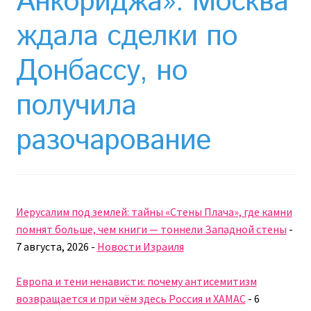
Анкориджа»: Москва
Необычный союз NAnews и Nikk.Agency
ждала сделки по
Отзывы про Клексан
Донбассу, но
Оформление заказа
получила
Политика конфиденциальности
разочарование
Почему интернет-аптеки онлайн плохо приживаются
в Израиле: закон, доверие и особенности рынка
Рекомендации
Иерусалим под землей: тайны «Стены Плача», где камни
помнят больше, чем книги — тоннели Западной стены
-
Статьи
7 августа, 2026
-
Новости Израиля
Страница-меню-2
Европа и тени ненависти: почему антисемитизм
возвращается и при чём здесь Россия и ХАМАС
-
6