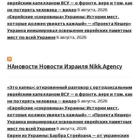
еврейским капелланом ВСУ — о фронте, вере и том, как
не потерять человека — видео
6 августа, 2026
«Еврейские «сокровища» Украины: Истории мест,
которые должен увидеть каждый» — «Проекта Кешер»
Украина инициировал освещение еврейских памятных
мест по всей Украине
6 августа, 2026
НАновости Новости Израиля Nikk.Agency
«Это капец»: откровенный разговор с ортодоксальным
еврейским капелланом ВСУ — о фронте, вере и том, как
не потерять человека — видео
6 августа, 2026
«Еврейские «сокровища» Украины: Истории мест,
которые должен увидеть каждый» — «Проекта Кешер»
Украина инициировал освещение еврейских памятных
мест по всей Украине
6 августа, 2026
Евреи из Украины: Барбра Стрейзанд — от украинских