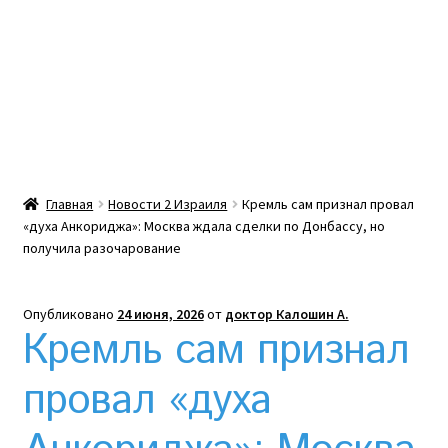
Какой тепловой насос лучше? Сравнение цен в
Украине
Клексан инструкция
Клексан описание
Главная
Новости 2 Израиля
Кремль сам признал провал
«духа Анкориджа»: Москва ждала сделки по Донбассу, но
Компания
получила разочарование
Контакты
Опубликовано
24 июня, 2026
от
доктор Калошин А.
Кремль сам признал
Корзина
провал «духа
Мой аккаунт