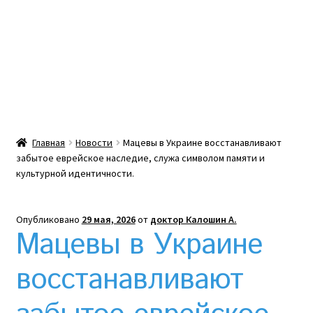
Какой тепловой насос лучше? Сравнение цен в
Украине
Клексан инструкция
Клексан описание
Главная
Новости
Мацевы в Украине восстанавливают
забытое еврейское наследие, служа символом памяти и
Компания
культурной идентичности.
Контакты
Опубликовано
29 мая, 2026
от
доктор Калошин А.
Мацевы в Украине
Корзина
восстанавливают
Мой аккаунт