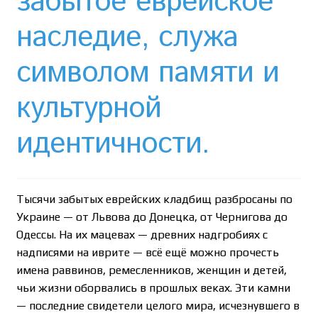
забытое еврейское
Необычный союз NAnews и Nikk.Agency
наследие, служа
Отзывы про Клексан
символом памяти и
Оформление заказа
культурной
Политика конфиденциальности
идентичности.
Почему интернет-аптеки онлайн плохо приживаются
в Израиле: закон, доверие и особенности рынка
Тысячи забытых еврейских кладбищ разбросаны по
Рекомендации
Украине — от Львова до Донецка, от Чернигова до
Одессы. На их мацевах — древних надгробиях с
Статьи
надписями на иврите — всё ещё можно прочесть
имена раввинов, ремесленников, женщин и детей,
Страница-меню-2
чьи жизни оборвались в прошлых веках. Эти камни
— последние свидетели целого мира, исчезнувшего в