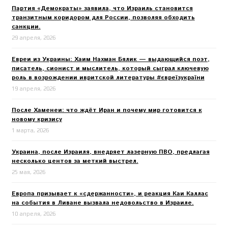
Партия «Демократы» заявила, что Израиль становится
транзитным коридором для России, позволяя обходить
санкции.
29 апреля, 2026
Евреи из Украины: Хаим Нахман Бялик — выдающийся поэт,
писатель, сионист и мыслитель, который сыграл ключевую
роль в возрождении ивритской литературы #євреїзукраїни
19 апреля, 2026
После Хаменеи: что ждёт Иран и почему мир готовится к
новому кризису
1 марта, 2026
Украина, после Израиля, внедряет лазерную ПВО, предлагая
несколько центов за меткий выстрел.
25 мая, 2026
Европа призывает к «сдержанности», и реакция Каи Каллас
на события в Ливане вызвала недовольство в Израиле.
10 апреля, 2026