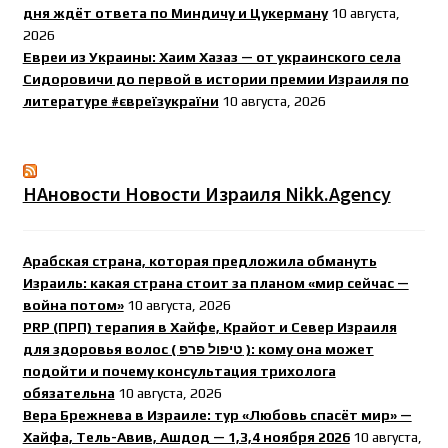
дня ждёт ответа по Миндичу и Цукерману
10 августа,
2026
Евреи из Украины: Хаим Хазаз — от украинского села
Сидоровичи до первой в истории премии Израиля по
литературе #євреїзукраїни
10 августа, 2026
НАновости Новости Израиля Nikk.Agency
Арабская страна, которая предложила обмануть
Израиль: какая страна стоит за планом «мир сейчас —
война потом»
10 августа, 2026
PRP (ПРП) терапия в Хайфе, Крайот и Север Израиля
для здоровья волос ( טיפול פרפ ): кому она может
подойти и почему консультация трихолога
обязательна
10 августа, 2026
Вера Брежнева в Израиле: тур «Любовь спасёт мир» —
Хайфа, Тель-Авив, Ашдод — 1,3,4 ноября 2026
10 августа,