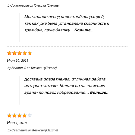
by
Анастасия
on
Клексан (Clexane)
Мне кололи перед полостной операцией,
так как уже была установлена склонность к
тромбам, даже бляшку...
Больше..
Июн 10, 2018
by
Всасилий
on
Клексан (Clexane)
Доставка оперативная, отличная работа
интернет-аптеки. Кололи по назначению
врача- по поводу образования...
Больше..
Июн 1, 2018
by
Светлана
on
Клексан (Clexane)