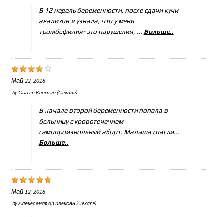
В 12 недель беременности, после сдачи кучи
анализов я узнала, что у меня
тромбофилия- это нарушения, ...
Больше..
Май 22, 2018
by
Сьо
on
Клексан (Clexane)
В начале второй беременности попала в
больницу с кровотечением,
самопроизвольный аборт. Малыша спасли...
Больше..
Май 12, 2018
by
Алекесандр
on
Клексан (Clexane)