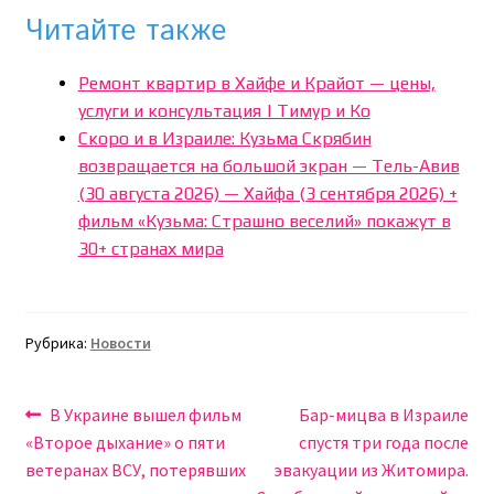
Читайте также
Ремонт квартир в Хайфе и Крайот — цены,
услуги и консультация | Тимур и Ко
Скоро и в Израиле: Кузьма Скрябин
возвращается на большой экран — Тель-Авив
(30 августа 2026) — Хайфа (3 сентября 2026) +
фильм «Кузьма: Страшно веселий» покажут в
30+ странах мира
Рубрика:
Новости
Навигация
Предыдущая
Следующая
В Украине вышел фильм
Бар-мицва в Израиле
запись:
запись:
«Второе дыхание» о пяти
спустя три года после
по
ветеранах ВСУ, потерявших
эвакуации из Житомира.