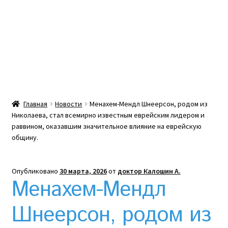
Какой тепловой насос лучше? Сравнение цен в
Украине
Клексан инструкция
Клексан описание
Главная
Новости
Менахем-Мендл Шнеерсон, родом из
Николаева, стал всемирно известным еврейским лидером и
Компания
раввином, оказавшим значительное влияние на еврейскую
общину.
Контакты
Опубликовано
30 марта, 2026
от
доктор Калошин А.
Корзина
Менахем-Мендл
Мой аккаунт
Шнеерсон, родом из