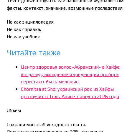
Текст должен звучать как написанный журналистом:
факты, контекст, значение, возможные последствия.
Не как энциклопедия.
Не как справка.
Не как учебник.
Читайте также
Центр здоровья волос «Абрaмский» в Хайфе:
когда зуд, выпадение и «редеющий пробор»
перестают быть мелочью
Chornitsa at Sho: украинский рок из Хайфы
прозвучит в Тель-Авиве 7 августа 2026 года
Объём
Сохрани масштаб исходного текста.
Допускается сокращение до 30%, но нельзя