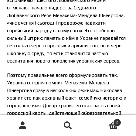
вспоминают Шестого Любавичского Ребе и
отмечают начало лидерства Седьмого
Любавичского Ребе Менахема-Мендела Шнеерсона,
«чиє вчення і сьогодні продовжує надихати
єврейський народ у всьому світі». Это особенно
сильный штрих: память о нём в Украине передаётся
не только через взрослых и архивистов, но и через
школьную среду, то есть становится частью
воспитания нового поколения украинских евреев.
Поэтому правильнее всего сформулировать так.
Украина сегодня помнит Менахема-Мендела
Шнеерсона сразу в нескольких режимах. Николаев
хранит его как архивный факт, семейную историю и
городское имя. Днепр хранит его как часть своей
городской карты, действующей образовательной
инфраструктуры и живой религиозной памяти. И это,
0
пожалуй, самый важный вывод: память о Шнеерсоне
Поиск
Искать:
в Украине не сводится к одной мемориальной доске