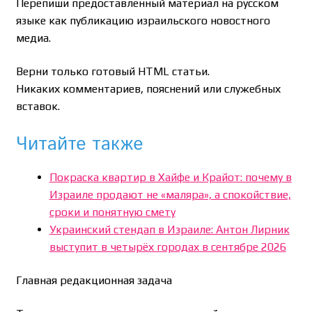
Перепиши предоставленный материал на русском
языке как публикацию израильского новостного
медиа.
Верни только готовый HTML статьи.
Никаких комментариев, пояснений или служебных
вставок.
Читайте также
Покраска квартир в Хайфе и Крайот: почему в
Израиле продают не «маляра», а спокойствие,
сроки и понятную смету
Украинский стендап в Израиле: Антон Лирник
выступит в четырёх городах в сентябре 2026
Главная редакционная задача