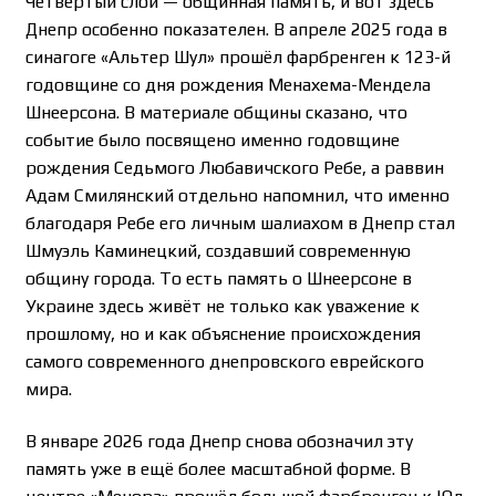
Четвёртый слой — общинная память, и вот здесь
Днепр особенно показателен. В апреле 2025 года в
синагоге «Альтер Шул» прошёл фарбренген к 123-й
годовщине со дня рождения Менахема-Мендела
Шнеерсона. В материале общины сказано, что
событие было посвящено именно годовщине
рождения Седьмого Любавичского Ребе, а раввин
Адам Смилянский отдельно напомнил, что именно
благодаря Ребе его личным шалиахом в Днепр стал
Шмуэль Каминецкий, создавший современную
общину города. То есть память о Шнеерсоне в
Украине здесь живёт не только как уважение к
прошлому, но и как объяснение происхождения
самого современного днепровского еврейского
мира.
В январе 2026 года Днепр снова обозначил эту
память уже в ещё более масштабной форме. В