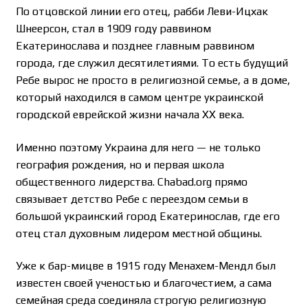
По отцовской линии его отец, рабби Леви-Ицхак
Шнеерсон, стал в 1909 году раввином
Екатеринослава и позднее главным раввином
города, где служил десятилетиями. То есть будущий
Ребе вырос не просто в религиозной семье, а в доме,
который находился в самом центре украинской
городской еврейской жизни начала ХХ века.
Именно поэтому Украина для него — не только
география рождения, но и первая школа
общественного лидерства. Chabad.org прямо
связывает детство Ребе с переездом семьи в
большой украинский город Екатеринослав, где его
отец стал духовным лидером местной общины.
Уже к бар-мицве в 1915 году Менахем-Мендл был
известен своей ученостью и благочестием, а сама
семейная среда соединяла строгую религиозную