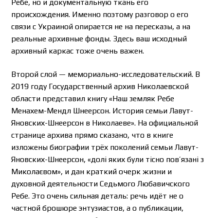
Ребе, но и документальную ткань его
происхождения. Именно поэтому разговор о его
связи с Украиной опирается не на пересказы, а на
реальные архивные фонды. Здесь ваш исходный
архивный каркас тоже очень важен.
Второй слой — мемориально-исследовательский. В
2019 году Государственный архив Николаевской
области представил книгу «Наш земляк Ребе
Менахем-Мендл Шнеерсон. История семьи Лавут-
Яновских-Шнеерсон в Николаеве». На официальной
странице архива прямо сказано, что в книге
изложены биографии трёх поколений семьи Лавут-
Яновских-Шнеерсон, «долі яких були тісно пов’язані з
Миколаєвом», и дан краткий очерк жизни и
духовной деятельности Седьмого Любавичского
Ребе. Это очень сильная деталь: речь идёт не о
частной брошюре энтузиастов, а о публикации,