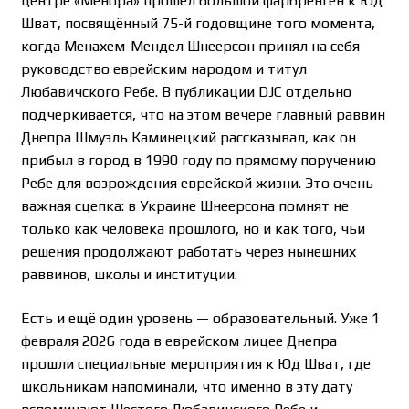
центре «Менора» прошёл большой фарбренген к Юд
Шват, посвящённый 75-й годовщине того момента,
когда Менахем-Мендел Шнеерсон принял на себя
руководство еврейским народом и титул
Любавичского Ребе. В публикации DJC отдельно
подчеркивается, что на этом вечере главный раввин
Днепра Шмуэль Каминецкий рассказывал, как он
прибыл в город в 1990 году по прямому поручению
Ребе для возрождения еврейской жизни. Это очень
важная сцепка: в Украине Шнеерсона помнят не
только как человека прошлого, но и как того, чьи
решения продолжают работать через нынешних
раввинов, школы и институции.
Есть и ещё один уровень — образовательный. Уже 1
февраля 2026 года в еврейском лицее Днепра
прошли специальные мероприятия к Юд Шват, где
школьникам напоминали, что именно в эту дату