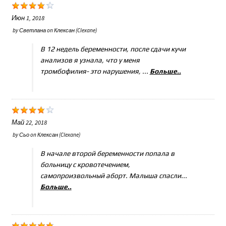
Июн 1, 2018
by
Светлана
on
Клексан (Clexane)
В 12 недель беременности, после сдачи кучи
анализов я узнала, что у меня
тромбофилия- это нарушения, ...
Больше..
Май 22, 2018
by
Сьо
on
Клексан (Clexane)
В начале второй беременности попала в
больницу с кровотечением,
самопроизвольный аборт. Малыша спасли...
Больше..