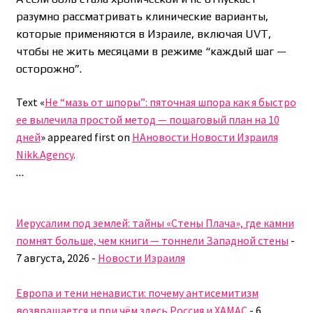
разумно рассматривать клинические варианты,
которые применяются в Израиле, включая UVT,
чтобы не жить месяцами в режиме “каждый шаг —
осторожно”.
Text «
Не “мазь от шпоры”: пяточная шпора как я быстро
ее вылечила простой метод — пошаговый план на 10
дней
» appeared first on
НАновости Новости Израиля
Nikk.Agency
.
…
Иерусалим под землей: тайны «Стены Плача», где камни
помнят больше, чем книги — тоннели Западной стены
-
7 августа, 2026
-
Новости Израиля
Европа и тени ненависти: почему антисемитизм
возвращается и при чём здесь Россия и ХАМАС
-
6