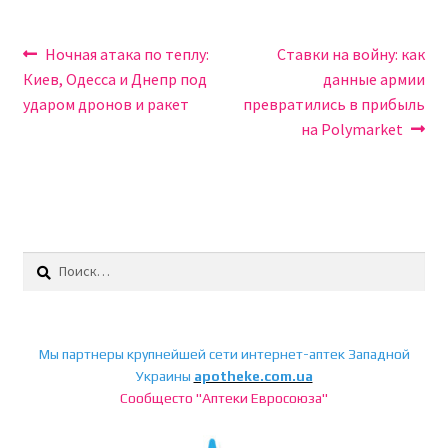
Навигация
Предыдущая
Следующая
Ночная атака по теплу:
Ставки на войну: как
запись:
запись:
Киев, Одесса и Днепр под
данные армии
по
ударом дронов и ракет
превратились в прибыль
записям
на Polymarket
Найти:
Мы партнеры крупнейшей сети интернет-аптек Западной
Украины
apotheke.com.ua
Сообщесто "Аптеки Евросоюза"