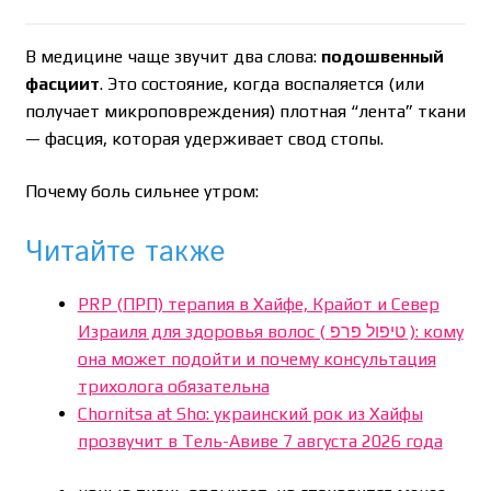
В медицине чаще звучит два слова:
подошвенный
фасциит
. Это состояние, когда воспаляется (или
получает микроповреждения) плотная “лента” ткани
— фасция, которая удерживает свод стопы.
Почему боль сильнее утром:
Читайте также
PRP (ПРП) терапия в Хайфе, Крайот и Север
Израиля для здоровья волос ( טיפול פרפ ): кому
она может подойти и почему консультация
трихолога обязательна
Chornitsa at Sho: украинский рок из Хайфы
прозвучит в Тель-Авиве 7 августа 2026 года