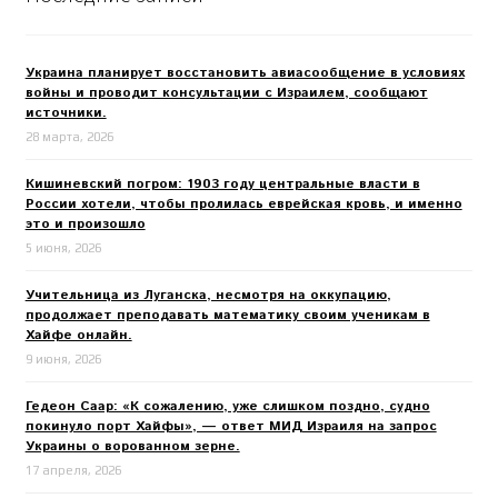
Украина планирует восстановить авиасообщение в условиях
войны и проводит консультации с Израилем, сообщают
источники.
28 марта, 2026
Кишиневский погром: 1903 году центральные власти в
России хотели, чтобы пролилась еврейская кровь, и именно
это и произошло
5 июня, 2026
Учительница из Луганска, несмотря на оккупацию,
продолжает преподавать математику своим ученикам в
Хайфе онлайн.
9 июня, 2026
Гедеон Саар: «К сожалению, уже слишком поздно, судно
покинуло порт Хайфы», — ответ МИД Израиля на запрос
Украины о ворованном зерне.
17 апреля, 2026