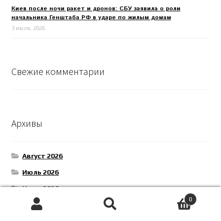
Киев после ночи ракет и дронов: СБУ заявила о роли
начальника Генштаба РФ в ударе по жилым домам
3 июля, 2026
Свежие комментарии
Архивы
Август 2026
Июль 2026
Июнь 2026
0
Май 2026
Поиск
Искать:
Апрель 2026