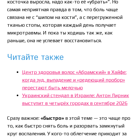
косточка выросла, надо как-то её «убрать»”. Но
самая неприятная правда в том, что боль чаще
связана не с “шипом на кости”, а с перегруженной
тканью стопы, которая каждый день получает
микротравмы. И пока ты ходишь так же, как
раньше, она не успевает восстановиться.
Читайте также
Центр здоровья волос «Абрaмский» в Хайфе:
когда зуд, выпадение и «редеющий пробор»
перестают быть мелочью
Украинский стендап в Израиле: Антон Лирник
выступит в четырёх городах в сентябре 2026
Сразу важное:
«быстро»
в этой теме — это чаще про
то, как быстро снять боль и разорвать замкнутый
круг воспаления. У кого-то облегчение приходит за