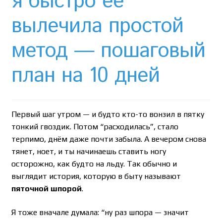
я быстро ее
Необычный союз NAnews и Nikk.Agency
вылечила простой
Отзывы про Клексан
метод — пошаговый
Оформление заказа
план на 10 дней
Политика конфиденциальности
Почему интернет-аптеки онлайн плохо приживаются
Первый шаг утром — и будто кто-то вонзил в пятку
в Израиле: закон, доверие и особенности рынка
тонкий гвоздик. Потом “расходилась”, стало
терпимо, днём даже почти забыла. А вечером снова
Рекомендации
тянет, ноет, и ты начинаешь ставить ногу
осторожно, как будто на льду. Так обычно и
Статьи
выглядит история, которую в быту называют
пяточной шпорой
.
Страница-меню-2
Я тоже вначале думала: “ну раз шпора — значит