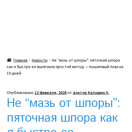
Какой тепловой насос лучше? Сравнение цен в
Украине
Клексан инструкция
Клексан описание
Главная
Новости
Не “мазь от шпоры”: пяточная шпора
как я быстро ее вылечила простой метод — пошаговый план на
Компания
10 дней
Контакты
Опубликовано
12 февраля, 2026
от
доктор Калошин А.
Не “мазь от шпоры”:
Корзина
пяточная шпора как
Мой аккаунт