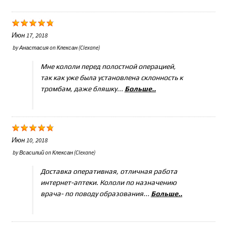
Июн 17, 2018
by
Анастасия
on
Клексан (Clexane)
Мне кололи перед полостной операцией,
так как уже была установлена склонность к
тромбам, даже бляшку...
Больше..
Июн 10, 2018
by
Всасилий
on
Клексан (Clexane)
Доставка оперативная, отличная работа
интернет-аптеки. Кололи по назначению
врача- по поводу образования...
Больше..