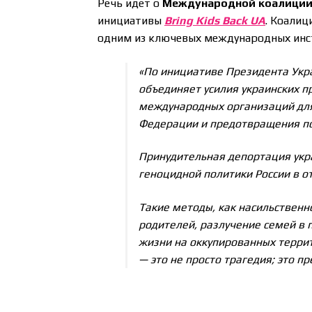
Речь идёт о
Международной коалиции 
инициативы
Bring Kids Back UA
. Коалиц
одним из ключевых международных инст
«По инициативе Президента Укра
объединяет усилия украинских п
международных организаций для
Федерации и предотвращения по
Принудительная депортация укр
геноцидной политики России в о
Такие методы, как насильственно
родителей, разлучение семей в 
жизни на оккупированных террит
— это не просто трагедия; это 