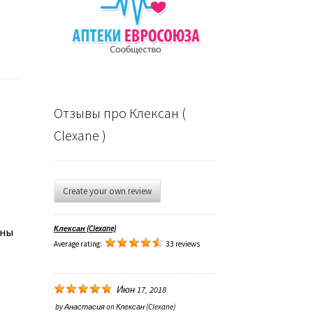
Отзывы про Клексан (
Clexane )
Create your own review
Клексан (Clexane)
ины
Average rating:
33 reviews
Июн 17, 2018
by
Анастасия
on
Клексан (Clexane)