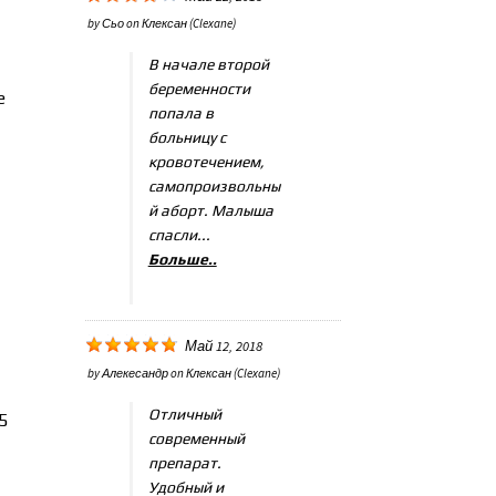
by
Сьо
on
Клексан (Clexane)
В начале второй
беременности
е
попала в
больницу с
кровотечением,
самопроизвольны
й аборт. Малыша
спасли...
Больше..
Май 12, 2018
by
Алекесандр
on
Клексан (Clexane)
Отличный
5
современный
препарат.
Удобный и