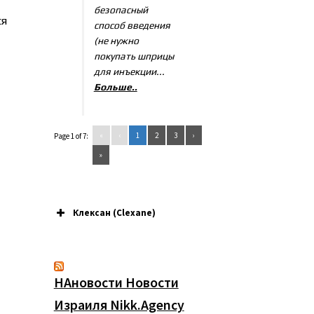
безопасный
ся
способ введения
(не нужно
покупать шприцы
для инъекции...
Больше..
«
‹
1
2
3
›
Page 1 of 7:
»
Клексан (Clexane)
НАновости Новости
Израиля Nikk.Agency