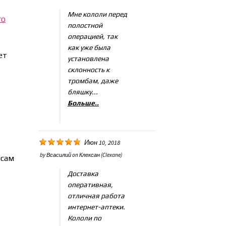
Мне кололи перед
го
полостной
операцией, так
как уже была
ет
установлена
склонность к
тромбам, даже
бляшку...
Больше..
Июн 10, 2018
by
Всасилий
on
Клексан (Clexane)
осам
Доставка
оперативная,
отличная работа
интернет-аптеки.
Кололи по