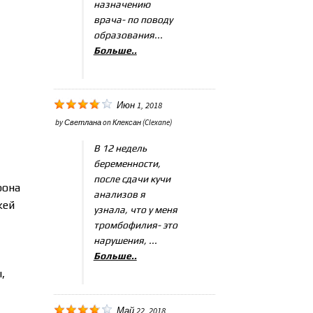
назначению
врача- по поводу
образования...
Больше..
Июн 1, 2018
by
Светлана
on
Клексан (Clexane)
В 12 недель
беременности,
после сдачи кучи
рона
анализов я
жей
узнала, что у меня
тромбофилия- это
нарушения, ...
Больше..
,
Май 22, 2018