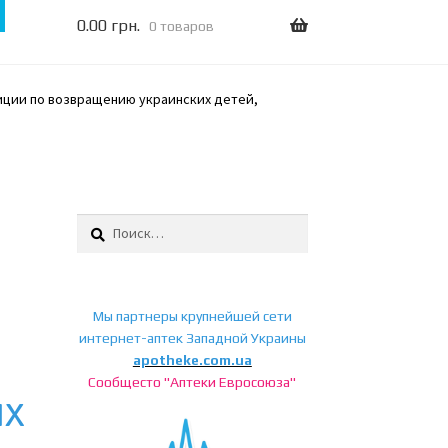
0.00
грн.
0 товаров
иции по возвращению украинских детей,
Найти:
Мы партнеры крупнейшей сети
а
интернет-аптек Западной Украины
apotheke.com.ua
Сообщесто "Аптеки Евросоюза"
ых