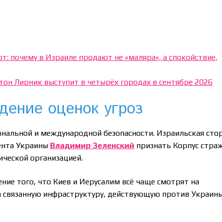
т: почему в Израиле продают не «маляра», а спокойствие,
тон Лирник выступит в четырёх городах в сентябре 2026
дение оценок угроз
ональной и международной безопасности. Израильская сто
ента Украины
Владимир Зеленский
признать Корпус стра
ческой организацией.
ние того, что Киев и Иерусалим всё чаще смотрят на
на связанную инфраструктуру, действующую против Украины