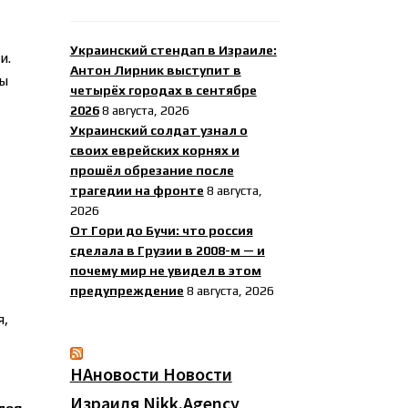
Украинский стендап в Израиле:
и.
Антон Лирник выступит в
ты
четырёх городах в сентябре
2026
8 августа, 2026
Украинский солдат узнал о
своих еврейских корнях и
прошёл обрезание после
трагедии на фронте
8 августа,
2026
От Гори до Бучи: что россия
сделала в Грузии в 2008-м — и
почему мир не увидел в этом
предупреждение
8 августа, 2026
я,
НАновости Новости
Израиля Nikk.Agency