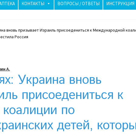
АПТЕКА
КОНТАКТЫ
ВОПРОСЫ / ОТВЕТЫ
ИНСТРУКЦИЯ
аина вновь призывает Израиль присоедениться к Международной коал
аиле бьют тревогу: как солнечные панели спасли ночь
естила Россия
лучше? Сравнение цен в Украине
Клексан инструкция
рзина
Мой аккаунт
Необычный союз NAnews и Nikk.Agency
ин А.
ях: Украина вновь
Политика конфиденциальности
иль присоедениться к
риживаются в Израиле: закон, доверие и особенности рынк
 коалиции по
раинских детей, котор