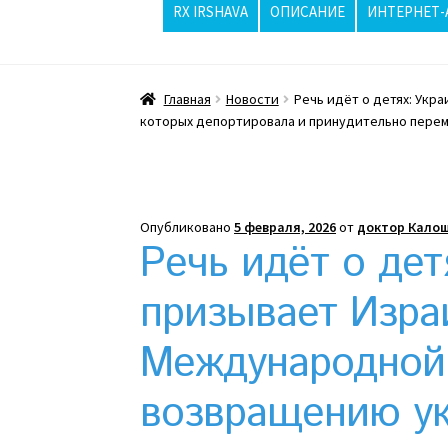
RX IRSHAVA
ОПИСАНИЕ
ИНТЕРНЕТ-
Главная
ppc
Wishlist
Вопросы / Ответы
Главная
Новости
Речь идёт о детях: Укр
Жара бьёт рекорды, стриптизерши в Изр
которых депортировала и принудительно перем
Интернет-аптека
Какой тепловой насос 
Клексан описание
Компания
Контакты
Ко
Опубликовано
5 февраля, 2026
от
доктор Калош
Речь идёт о дет
Отзывы про Клексан
Оформление заказа
призывает Изра
Почему интернет-аптеки онлайн плохо п
Международной
Рекомендации
Статьи
Страница-меню-2
возвращению ук