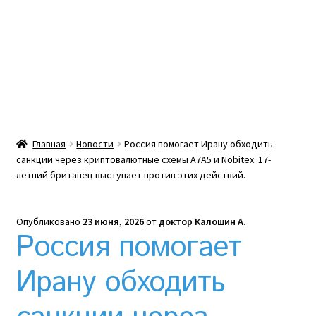
Какой тепловой насос лучше? Сравнение цен в
Украине
Клексан инструкция
Клексан описание
Главная
Новости
Россия помогает Ирану обходить
санкции через криптовалютные схемы A7A5 и Nobitex. 17-
Компания
летний британец выступает против этих действий.
Контакты
Опубликовано
23 июня, 2026
от
доктор Калошин А.
Россия помогает
Корзина
Ирану обходить
Мой аккаунт