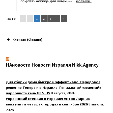
покупать шприцы для инъекции...
Больше..
Page 1 of 7:
«
‹
1
2
3
›
»
Клексан (Clexane)
НАновости Новости Израиля Nikk.Agency
Для уборки дома быстро и эффективно: Передовое
решение Теперь и в Израиле. Гениальный «зеленый»
пароочиститель GENIUS
8 августа, 2026
Украинский стендап в Израиле: Антон Лирник
выступит в четырёх городах в сентябре 2026
8 августа,
2026