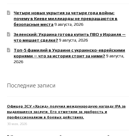
Четыре новых укрытия за четыре года войны:
почему в Киеве миллиарды не превращаются в
безопасные места
9 августа, 2026
Зеленский: Украина готова купить ПВО у Израиля —
что мешает сделке?
9 августа, 2026
Топ-5 фамилий в Украине с украинско-еврейскими
корнями — что за история стоит за ними?
9 августа,
2026
Последние записи
Офицер ЗСУ «Хасид» получил международную награду IPA за
выдающиеся заслуги. Его отметили за храбрость и
профессионализм в боевых действиях.
30 мая, 2026