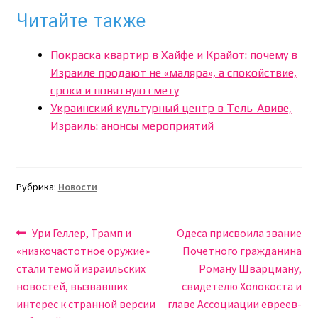
Читайте также
Покраска квартир в Хайфе и Крайот: почему в
Израиле продают не «маляра», а спокойствие,
сроки и понятную смету
Украинский культурный центр в Тель-Авиве,
Израиль: анонсы мероприятий
Рубрика:
Новости
Навигация
Предыдущая
Следующая
Ури Геллер, Трамп и
Одеса присвоила звание
запись:
запись:
«низкочастотное оружие»
Почетного гражданина
по
стали темой израильских
Роману Шварцману,
записям
новостей, вызвавших
свидетелю Холокоста и
интерес к странной версии
главе Ассоциации евреев-