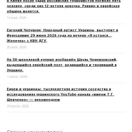
В Киеве после удара российских террористов погибло пять
человек, среди них 12-летняя девочка. Раввин и еврейская
община молятся.
14 мая, 2026
Евгений Чепурняк, Народный артист Украины, выступит в
Иерусалиме 29 июня 2026 года на вечере «Я остался…
Женечка» с КВН ДГУ.
26 мая, 2026
На 50-шекелевой купюре изображён Шауль Черниховский,
выдающийся еврейский поэт, родившийся и творивший в
Украине.
7 июня, 2026
Евреи и украинцы: тысячелетняя история соседства в
исследованиях украинского YouTube-канала «имени Т.Г.
Шевченко» — рекомендуем
10 июля, 2026