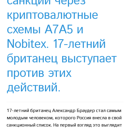
санкции через
Необычный союз NAnews и Nikk.Agency
криптовалютные
Отзывы про Клексан
схемы A7A5 и
Оформление заказа
Nobitex. 17-летний
Политика конфиденциальности
британец выступает
Почему интернет-аптеки онлайн плохо приживаются
против этих
в Израиле: закон, доверие и особенности рынка
действий.
Рекомендации
Статьи
17-летний британец Александр Браудер стал самым
Страница-меню-2
молодым человеком, которого Россия внесла в свой
санкционный список. На первый взгляд это выглядит