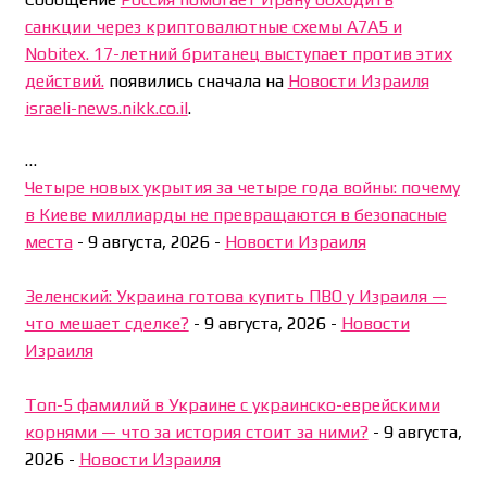
санкции через криптовалютные схемы A7A5 и
Nobitex. 17-летний британец выступает против этих
действий.
появились сначала на
Новости Израиля
israeli-news.nikk.co.il
.
…
Четыре новых укрытия за четыре года войны: почему
в Киеве миллиарды не превращаются в безопасные
места
-
9 августа, 2026
-
Новости Израиля
Зеленский: Украина готова купить ПВО у Израиля —
что мешает сделке?
-
9 августа, 2026
-
Новости
Израиля
Топ-5 фамилий в Украине с украинско-еврейскими
корнями — что за история стоит за ними?
-
9 августа,
2026
-
Новости Израиля