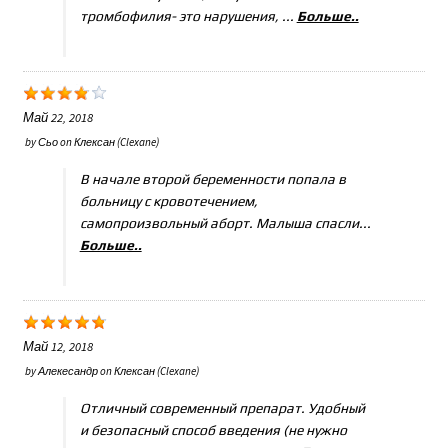
тромбофилия- это нарушения, ...
Больше..
Май 22, 2018
by
Сьо
on
Клексан (Clexane)
В начале второй беременности попала в
больницу с кровотечением,
самопроизвольный аборт. Малыша спасли...
Больше..
Май 12, 2018
by
Алекесандр
on
Клексан (Clexane)
Отличный современный препарат. Удобный
и безопасный способ введения (не нужно