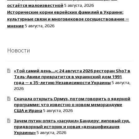
остаётся малоизвестной
5 августа, 2026
Исторические корни еврейских фамилий в Украине:
культурные связи и многовековое сосуществование —
мнение
5 августа, 2026
Новости
«Той самий день…»: 24 августа 2026 ресторан Sho? в
Тель-Авиве превратится в украинский дом 1991
года — к 35-летию Независимости Украины
5 августа,
2026
Сначала открыть Ормуз, потом говорить о ядерной
программе: что известно о новом меморандуме
США и Ирана
5 августа, 2026
Зачем путин опять «засудил» Бандеру: липовый суд,
придворный историк и новая «денацификация
Украины»
5 августа, 2026