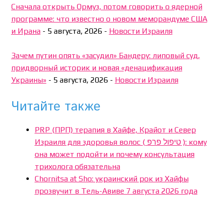
Сначала открыть Ормуз, потом говорить о ядерной
программе: что известно о новом меморандуме США
и Ирана
-
5 августа, 2026
-
Новости Израиля
Зачем путин опять «засудил» Бандеру: липовый суд,
придворный историк и новая «денацификация
Украины»
-
5 августа, 2026
-
Новости Израиля
Читайте также
PRP (ПРП) терапия в Хайфе, Крайот и Север
Израиля для здоровья волос ( טיפול פרפ ): кому
она может подойти и почему консультация
трихолога обязательна
Chornitsa at Sho: украинский рок из Хайфы
прозвучит в Тель-Авиве 7 августа 2026 года