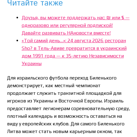
Читайте также
Друзья, вы можете поддержать нас: ₪ или $ —
одноразово или регулярной подпиской!
Давайте развивать НАновости вместе!
«Той самий день…»: 24 августа 2026 ресторан
Sho? в Тель-Авиве превратится в украинский
дом 1991 года — к 35-летию Независимости
Украины
Для израильского футбола переход Биленького
демонстрирует, как местный чемпионат
продолжает служить транзитной площадкой для
игроков из Украины и Восточной Европы. Израиль
предоставляет легионерам соревновательную среду,
плотный календарь и возможность оставаться на
виду у европейских клубов. Для самого Биленького
Литва может стать новым карьерным окном, так