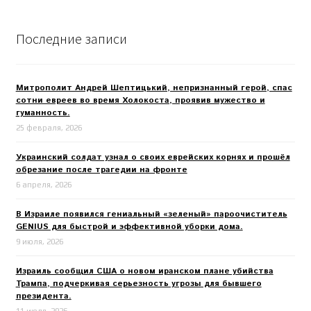
Последние записи
Митрополит Андрей Шептицький, непризнанный герой, спас
сотни евреев во время Холокоста, проявив мужество и
гуманность.
25 февраля, 2026
Украинский солдат узнал о своих еврейских корнях и прошёл
обрезание после трагедии на фронте
6 апреля, 2026
В Израиле появился гениальный «зеленый» пароочиститель
GENIUS для быстрой и эффективной уборки дома.
9 июля, 2026
Израиль сообщил США о новом иранском плане убийства
Трампа, подчеркивая серьезность угрозы для бывшего
президента.