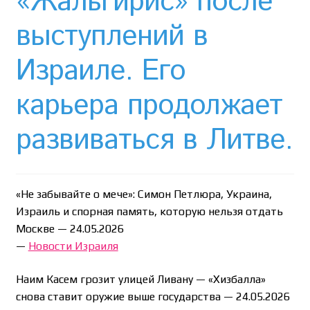
«Жальгирис» после
Необычный союз NAnews и Nikk.Agency
выступлений в
Отзывы про Клексан
Израиле. Его
Оформление заказа
карьера продолжает
Политика конфиденциальности
развиваться в Литве.
Почему интернет-аптеки онлайн плохо приживаются
в Израиле: закон, доверие и особенности рынка
«Не забывайте о мече»: Симон Петлюра, Украина,
Рекомендации
Израиль и спорная память, которую нельзя отдать
Москве —
24.05.2026
Статьи
—
Новости Израиля
Страница-меню-2
Наим Касем грозит улицей Ливану — «Хизбалла»
снова ставит оружие выше государства —
24.05.2026