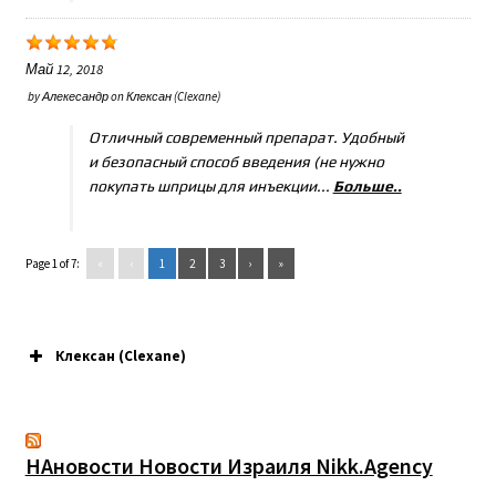
Май 12, 2018
by
Алекесандр
on
Клексан (Clexane)
Отличный современный препарат. Удобный
и безопасный способ введения (не нужно
покупать шприцы для инъекции...
Больше..
Page 1 of 7:
«
‹
1
2
3
›
»
Клексан (Clexane)
НАновости Новости Израиля Nikk.Agency