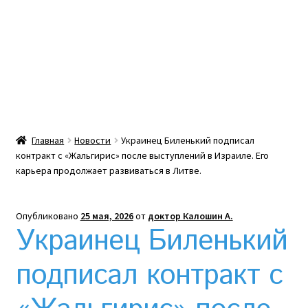
Какой тепловой насос лучше? Сравнение цен в
Украине
Клексан инструкция
Клексан описание
Главная
Новости
Украинец Биленький подписал
контракт с «Жальгирис» после выступлений в Израиле. Его
Компания
карьера продолжает развиваться в Литве.
Контакты
Опубликовано
25 мая, 2026
от
доктор Калошин А.
Украинец Биленький
Корзина
подписал контракт с
Мой аккаунт