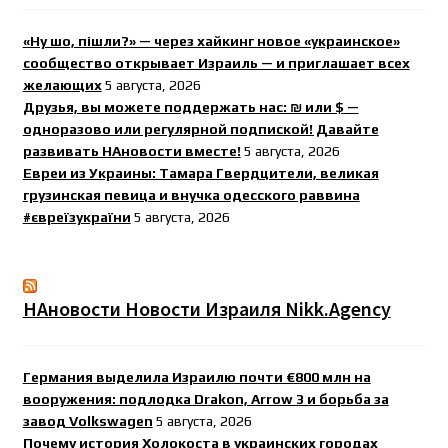
«Ну шо, пішли?» — через хайкинг новое «украинское»
сообщество открывает Израиль — и приглашает всех
желающих
5 августа, 2026
Друзья, вы можете поддержать нас: ₪ или $ —
одноразово или регулярной подпиской! Давайте
развивать НАновости вместе!
5 августа, 2026
Евреи из Украины: Тамара Гвердцители, великая
грузинская певица и внучка одесского раввина
#євреїзукраїни
5 августа, 2026
НАновости Новости Израиля Nikk.Agency
Германия выделила Израилю почти €800 млн на
вооружения: подлодка Drakon, Arrow 3 и борьба за
завод Volkswagen
5 августа, 2026
Почему история Холокоста в украинских городах