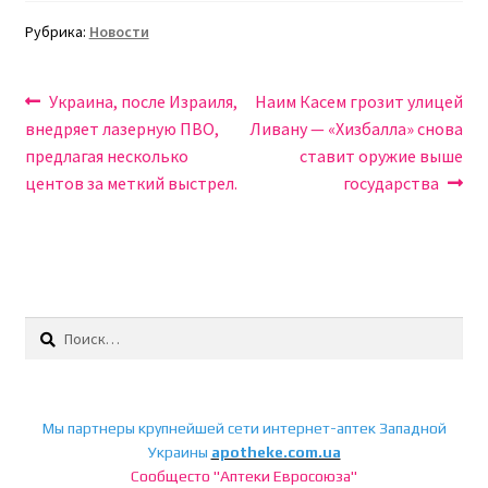
Рубрика:
Новости
Навигация
Предыдущая
Следующая
Украина, после Израиля,
Наим Касем грозит улицей
запись:
запись:
внедряет лазерную ПВО,
Ливану — «Хизбалла» снова
по
предлагая несколько
ставит оружие выше
записям
центов за меткий выстрел.
государства
Найти:
Мы партнеры крупнейшей сети интернет-аптек Западной
Украины
apotheke.com.ua
Сообщесто "Аптеки Евросоюза"