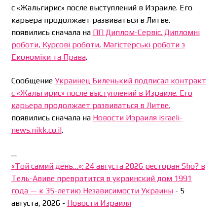
с «Жальгирис» после выступлений в Израиле. Его
карьера продолжает развиваться в Литве.
появились сначала на
ПП Диплом-Сервіс. Дипломні
роботи, Курсові роботи, Магістерські роботи з
Економіки та Права
.
Сообщение
Украинец Биленький подписал контракт
с «Жальгирис» после выступлений в Израиле. Его
карьера продолжает развиваться в Литве.
появились сначала на
Новости Израиля israeli-
news.nikk.co.il
.
…
«Той самий день…»: 24 августа 2026 ресторан Sho? в
Тель-Авиве превратится в украинский дом 1991
года — к 35-летию Независимости Украины
-
5
августа, 2026
-
Новости Израиля