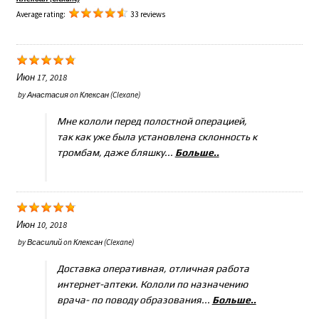
Average rating:
33 reviews
Июн 17, 2018
by
Анастасия
on
Клексан (Clexane)
Мне кололи перед полостной операцией,
так как уже была установлена склонность к
тромбам, даже бляшку...
Больше..
Июн 10, 2018
by
Всасилий
on
Клексан (Clexane)
Доставка оперативная, отличная работа
интернет-аптеки. Кололи по назначению
врача- по поводу образования...
Больше..