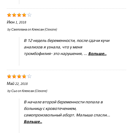
Июн 1, 2018
by
Светлана
on
Клексан (Clexane)
В 12 недель беременности, после сдачи кучи
анализов я узнала, что у меня
тромбофилия- это нарушения, ...
Больше..
Май 22, 2018
by
Сьо
on
Клексан (Clexane)
В начале второй беременности попала в
больницу с кровотечением,
самопроизвольный аборт. Малыша спасли...
Больше..