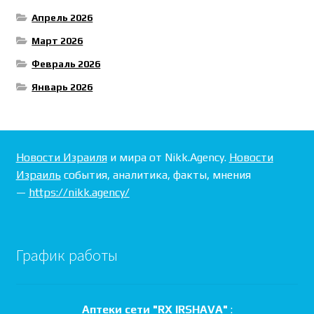
Апрель 2026
Март 2026
Февраль 2026
Январь 2026
Новости Израиля
и мира от Nikk.Agency.
Новости
Израиль
события, аналитика, факты, мнения
—
https://nikk.agency/
График работы
Аптеки сети "RX IRSHAVA"
: