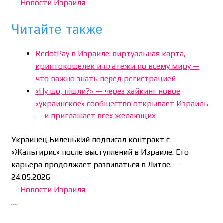
—
Новости Израиля
Читайте также
RedotPay в Израиле: виртуальная карта,
криптокошелек и платежи по всему миру —
что важно знать перед регистрацией
«Ну шо, пішли?» — через хайкинг новое
«украинское» сообщество открывает Израиль
— и приглашает всех желающих
Украинец Биленький подписал контракт с
«Жальгирис» после выступлений в Израиле. Его
карьера продолжает развиваться в Литве. —
24.05.2026
—
Новости Израиля
…