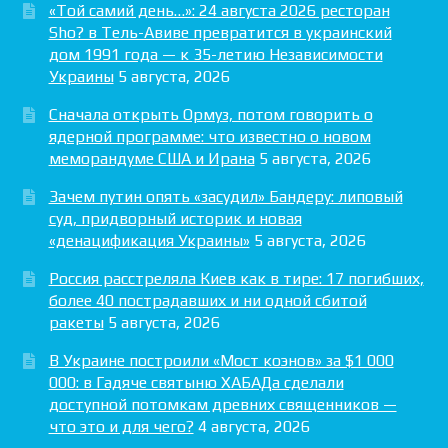
«Той самий день…»: 24 августа 2026 ресторан
Sho? в Тель-Авиве превратится в украинский
дом 1991 года — к 35-летию Независимости
Украины
5 августа, 2026
Сначала открыть Ормуз, потом говорить о
ядерной программе: что известно о новом
меморандуме США и Ирана
5 августа, 2026
Зачем путин опять «засудил» Бандеру: липовый
суд, придворный историк и новая
«денацификация Украины»
5 августа, 2026
Россия расстреляла Киев как в тире: 17 погибших,
более 40 пострадавших и ни одной сбитой
ракеты
5 августа, 2026
В Украине построили «Мост коэнов» за $1 000
000: в Гадяче святыню ХАБАДа сделали
доступной потомкам древних священников —
что это и для чего?
4 августа, 2026