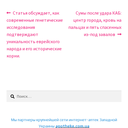
Навигация
Предыдущая
Следующая
Статья обсуждает, как
Сумы после удара КАБ:
запись:
запись:
современные генетические
центр города, кровь на
по
исследования
пальцах и пять спасенных
записям
подтверждают
из-под завалов
уникальность еврейского
народа и его исторические
корни.
Найти:
Мы партнеры крупнейшей сети интернет-аптек Западной
Украины
apotheke.com.ua