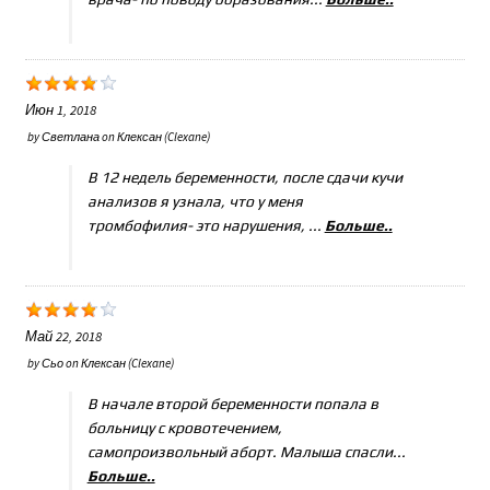
Июн 1, 2018
by
Светлана
on
Клексан (Clexane)
В 12 недель беременности, после сдачи кучи
анализов я узнала, что у меня
тромбофилия- это нарушения, ...
Больше..
Май 22, 2018
by
Сьо
on
Клексан (Clexane)
В начале второй беременности попала в
больницу с кровотечением,
самопроизвольный аборт. Малыша спасли...
Больше..