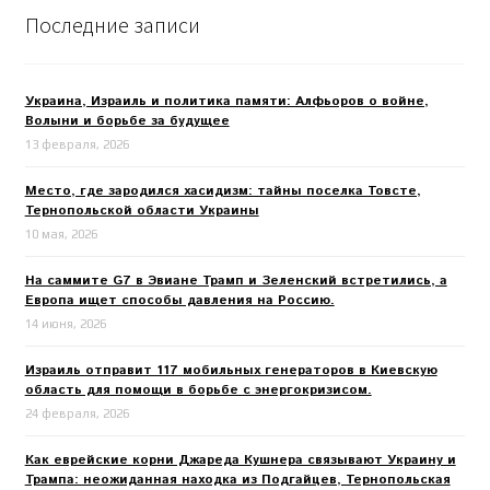
Последние записи
Украина, Израиль и политика памяти: Алфьоров о войне,
Волыни и борьбе за будущее
13 февраля, 2026
Место, где зародился хасидизм: тайны поселка Товсте,
Тернопольской области Украины
10 мая, 2026
На саммите G7 в Эвиане Трамп и Зеленский встретились, а
Европа ищет способы давления на Россию.
14 июня, 2026
Израиль отправит 117 мобильных генераторов в Киевскую
область для помощи в борьбе с энергокризисом.
24 февраля, 2026
Как еврейские корни Джареда Кушнера связывают Украину и
Трампа: неожиданная находка из Подгайцев, Тернопольская