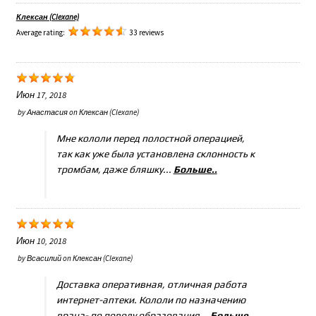
Клексан (Clexane)
Average rating:
33 reviews
Июн 17, 2018
by
Анастасия
on
Клексан (Clexane)
Мне кололи перед полостной операцией,
так как уже была установлена склонность к
тромбам, даже бляшку...
Больше..
Июн 10, 2018
by
Всасилий
on
Клексан (Clexane)
Доставка оперативная, отличная работа
интернет-аптеки. Кололи по назначению
врача- по поводу образования...
Больше..