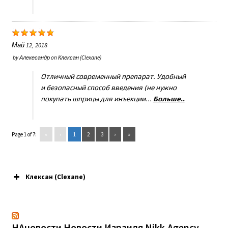
Май 12, 2018
by
Алекесандр
on
Клексан (Clexane)
Отличный современный препарат. Удобный
и безопасный способ введения (не нужно
покупать шприцы для инъекции...
Больше..
Page 1 of 7:
«
‹
1
2
3
›
»
Клексан (Clexane)
НАновости Новости Израиля Nikk.Agency