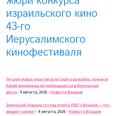
жюри конкурса
Необычный союз NAnews и Nikk.Agency
израильского кино
Отзывы про Клексан
43-го
Оформление заказа
Иерусалимского
Политика конфиденциальности
кинофестиваля
Почему интернет-аптеки онлайн плохо приживаются
в Израиле: закон, доверие и особенности рынка
Рекомендации
Четыре новых укрытия за четыре года войны: почему в
Киеве миллиарды не превращаются в безопасные
Статьи
места
-
9 августа, 2026
-
Новости Израиля
Страница-меню-2
Зеленский: Украина готова купить ПВО у Израиля — что
мешает сделке?
-
9 августа, 2026
-
Новости Израиля