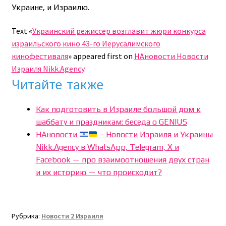
Украине, и Израилю.
Text «
Украинский режиссер возглавит жюри конкурса
израильского кино 43-го Иерусалимского
кинофестиваля
» appeared first on
НАновости Новости
Израиля Nikk.Agency
.
Читайте также
Как подготовить в Израиле большой дом к
шаббату и праздникам: беседа о GENIUS
НАновости
– Новости Израиля и Украины
Nikk.Agency в WhatsApp, Telegram, X и
Facebook — про взаимоотношения двух стран
и их историю — что происходит?
Рубрика:
Новости 2 Израиля