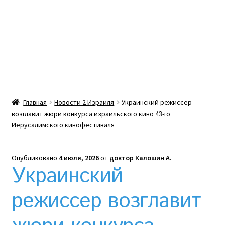
Какой тепловой насос лучше? Сравнение цен в
Украине
Клексан инструкция
Клексан описание
Главная
Новости 2 Израиля
Украинский режиссер
возглавит жюри конкурса израильского кино 43-го
Компания
Иерусалимского кинофестиваля
Контакты
Опубликовано
4 июля, 2026
от
доктор Калошин А.
Украинский
Корзина
режиссер возглавит
Мой аккаунт