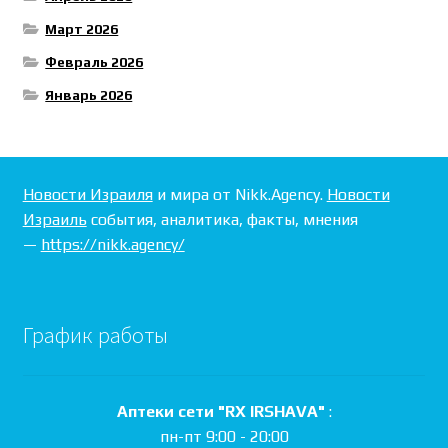
Март 2026
Февраль 2026
Январь 2026
Новости Израиля
и мира от Nikk.Agency.
Новости
Израиль
события, аналитика, факты, мнения
—
https://nikk.agency/
График работы
Аптеки сети "RX IRSHAVA"
:
пн-пт 9:00 - 20:00