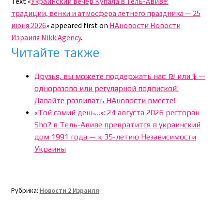
Text «
Украинский вечер Купала в Тель-Авиве:
традиции, венки и атмосфера летнего праздника — 25
июня 2026
» appeared first on
НАновости Новости
Израиля Nikk.Agency
.
Читайте также
Друзья, вы можете поддержать нас: ₪ или $ —
одноразово или регулярной подпиской!
Давайте развивать НАновости вместе!
«Той самий день…»: 24 августа 2026 ресторан
Sho? в Тель-Авиве превратится в украинский
дом 1991 года — к 35-летию Независимости
Украины
Рубрика:
Новости 2 Израиля