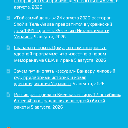
возвращается и при чём здесь Россия и ХАМАС
6
августа, 2026
«Той самий день…»: 24 августа 2026 ресторан
Sho? в Тель-Авиве превратится в украинский
дом 1991 года — к 35-летию Независимости
Украины
5 августа, 2026
Сначала открыть Ормуз, потом говорить о
ядерной программе: что известно о новом
меморандуме США и Ирана
5 августа, 2026
Зачем путин опять «засудил» Бандеру: липовый
суд, придворный историк и новая
«денацификация Украины»
5 августа, 2026
Россия расстреляла Киев как в тире: 17 погибших,
более 40 пострадавших и ни одной сбитой
ракеты
5 августа, 2026