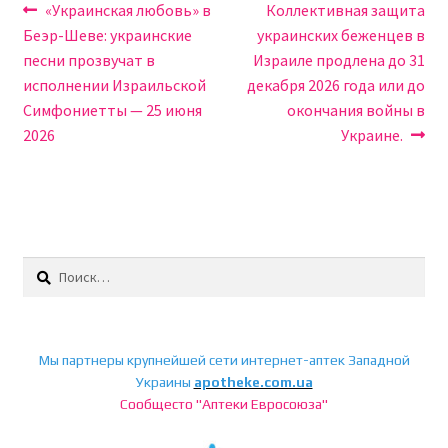
Навигация
Предыдущая
Следующая
«Украинская любовь» в
Коллективная защита
запись:
запись:
Беэр-Шеве: украинские
украинских беженцев в
по
песни прозвучат в
Израиле продлена до 31
записям
исполнении Израильской
декабря 2026 года или до
Симфониетты — 25 июня
окончания войны в
2026
Украине.
Найти:
Мы партнеры крупнейшей сети интернет-аптек Западной
Украины
apotheke.com.ua
Сообщесто "Аптеки Евросоюза"