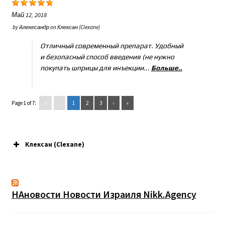
Май 12, 2018
by
Алекесандр
on
Клексан (Clexane)
Отличный современный препарат. Удобный
и безопасный способ введения (не нужно
покупать шприцы для инъекции...
Больше..
Page 1 of 7:
«
‹
1
2
3
›
»
Клексан (Clexane)
НАновости Новости Израиля Nikk.Agency