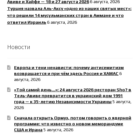
Авиве и Хайфе — 18 и 27 августа 2026
6 августа, 2026
Турция назвала Аль-Аксу «одно из наших святых мест»:
что решили 14 мусульманских стран в Аммане и что
ответил Израиль
6 августа, 2026
Новости
Европа и тени ненависти: почему антисемитизм
возвращается и при чём здесь Россия и ХАМАС
6
августа, 2026
«Той самий день…»: 24 августа 2026 ресторан Sho? в
Тель-Авиве превратится в украинский дом 1991
года — к 35-летию Независимости Украины
5 августа,
2026
Сначала открыть Ормуз, потом говорить о ядерной
программе: что известно о новом меморандуме
США и Ирана
5 августа, 2026