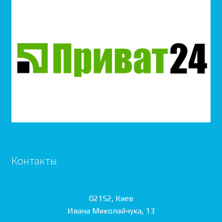
Контакты
02152, Киев
Ивана Миколайчука, 13