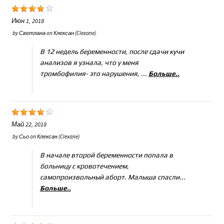
Июн 1, 2018
by
Светлана
on
Клексан (Clexane)
В 12 недель беременности, после сдачи кучи
анализов я узнала, что у меня
тромбофилия- это нарушения, ...
Больше..
Май 22, 2018
by
Сьо
on
Клексан (Clexane)
В начале второй беременности попала в
больницу с кровотечением,
самопроизвольный аборт. Малыша спасли...
Больше..