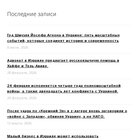
Последние записи
Год Шмуэля Йосефа Агнона в Украине: пять масштабных
событий, которые соединят историю и современность
8 июля, 2026
Адвокат в Израиле предлагает русскоязычную помощь в
Хайфе и Тель-Авиве.
28 февраля, 2026
24 февраля исполняется четыре года полномасштабной
войны, а также двенадцать лет конфликта с Украиной.
24 февраля, 2026
После удара по «Кремний Эл» в z-лагере вновь заговорили о
«войне с Западом», обвиняя Украину, а не НАТО.
12 марта, 2026
Малый бизнес в Израиле может использовать