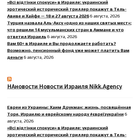
«Всі відтінки спокуси» в Израиле: украинский
эротический исторический триллер покажут в Тель-
Авиве и Хайфе — 18 и 27 августа 2026
6 августа, 2026
Турция назвала Аль-Аксу «одно из наших святых мест»:
что решили 14 мусульманских стран в Аммане и что
ответил Израиль
6 августа, 2026
Вам 60+ в Израиле и Вы продолжаете работать?
Возможно, пенсионный фонд уже может платить Вам
деньги
6 августа, 2026
НАновости Новости Израиля Nikk.Agency
Евреи из Украины: Хаим Друкман: жизнь, посвящённая
Торе, Израилю и еврейскому народу #євреїзукраїни
6
августа, 2026
«Всі відтінки спокуси» в Израиле: украинский
эротический исторический триллер покажут в Тель-