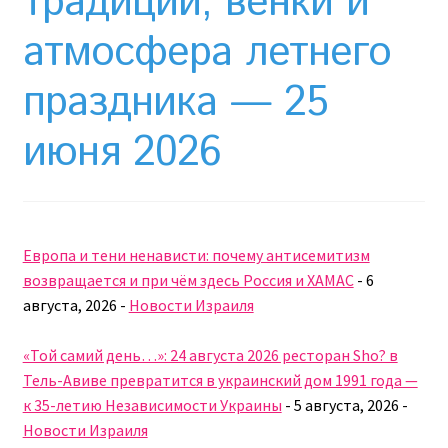
традиции, венки и
Необычный союз NAnews и Nikk.Agency
атмосфера летнего
Отзывы про Клексан
праздника — 25
Оформление заказа
июня 2026
Политика конфиденциальности
Почему интернет-аптеки онлайн плохо приживаются
в Израиле: закон, доверие и особенности рынка
Европа и тени ненависти: почему антисемитизм
возвращается и при чём здесь Россия и ХАМАС
-
6
Рекомендации
августа, 2026
-
Новости Израиля
Статьи
«Той самий день…»: 24 августа 2026 ресторан Sho? в
Тель-Авиве превратится в украинский дом 1991 года —
Страница-меню-2
к 35-летию Независимости Украины
-
5 августа, 2026
-
Новости Израиля