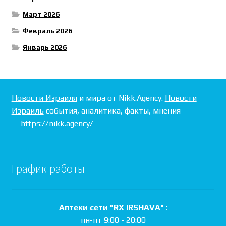
Март 2026
Февраль 2026
Январь 2026
Новости Израиля
и мира от Nikk.Agency.
Новости
Израиль
события, аналитика, факты, мнения
—
https://nikk.agency/
График работы
Аптеки сети "RX IRSHAVA"
:
пн-пт 9:00 - 20:00