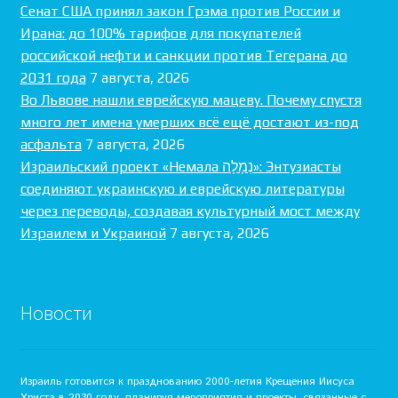
Сенат США принял закон Грэма против России и
Ирана: до 100% тарифов для покупателей
российской нефти и санкции против Тегерана до
2031 года
7 августа, 2026
Во Львове нашли еврейскую мацеву. Почему спустя
много лет имена умерших всё ещё достают из-под
асфальта
7 августа, 2026
Израильский проект «Немала נְמָלָה»: Энтузиасты
соединяют украинскую и еврейскую литературы
через переводы, создавая культурный мост между
Израилем и Украиной
7 августа, 2026
Новости
Израиль готовится к празднованию 2000-летия Крещения Иисуса
Христа в 2030 году, планируя мероприятия и проекты, связанные с