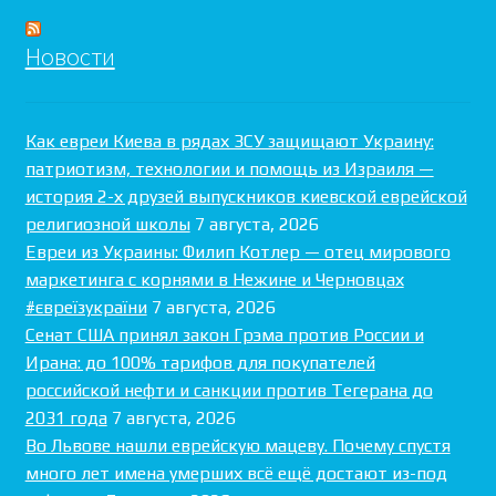
Новости
Как евреи Киева в рядах ЗСУ защищают Украину:
патриотизм, технологии и помощь из Израиля —
история 2-х друзей выпускников киевской еврейской
религиозной школы
7 августа, 2026
Евреи из Украины: Филип Котлер — отец мирового
маркетинга с корнями в Нежине и Черновцах
#євреїзукраїни
7 августа, 2026
Сенат США принял закон Грэма против России и
Ирана: до 100% тарифов для покупателей
российской нефти и санкции против Тегерана до
2031 года
7 августа, 2026
Во Львове нашли еврейскую мацеву. Почему спустя
много лет имена умерших всё ещё достают из-под