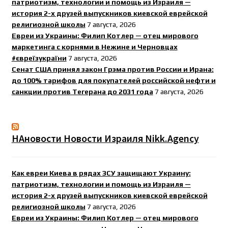
патриотизм, технологии и помощь из Израиля —
история 2-х друзей выпускников киевской еврейской
религиозной школы
7 августа, 2026
Евреи из Украины: Филип Котлер — отец мирового
маркетинга с корнями в Нежине и Черновцах
#євреїзукраїни
7 августа, 2026
Сенат США принял закон Грэма против России и Ирана:
до 100% тарифов для покупателей российской нефти и
санкции против Тегерана до 2031 года
7 августа, 2026
НАновости Новости Израиля Nikk.Agency
Как евреи Киева в рядах ЗСУ защищают Украину:
патриотизм, технологии и помощь из Израиля —
история 2-х друзей выпускников киевской еврейской
религиозной школы
7 августа, 2026
Евреи из Украины: Филип Котлер — отец мирового