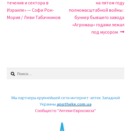
по
течения и сектора в
на пятом году
записям
Израиле» — Софи Рон-
полномасштабной войны :
Мория / Леви Табачников
бункер бывшего завода
«Агромаш» годами лежал
под мусором
Найти:
Мы партнеры крупнейшей сети интернет-аптек Западной
Украины
apotheke.com.ua
Сообщесто "Аптеки Евросоюза"