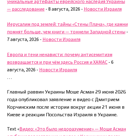
уникальные артефакты еврейского наследия Украины
— расследование
-
8 августа, 2026
-
Новости Израиля
Иерусалим под землей: тайны «Стены Плача», где камни
помнят больше, чем книги — тоннели Западной стены
-
7 августа, 2026
-
Новости Израиля
Европа и тени ненависти: почему антисемитизм
возвращается и при чём здесь Россия и ХАМАС
-
6
августа, 2026
-
Новости Израиля
…
Главный раввин Украины Моше Асман 29 июня 2026
года опубликовал заявление и видео с Дмитрием
Корчинским после истории вокруг акции 21 июня в
Киеве и реакции Посольства Израиля в Украине.
Text «
Видео: «Это было недоразумение» — Моше Асман