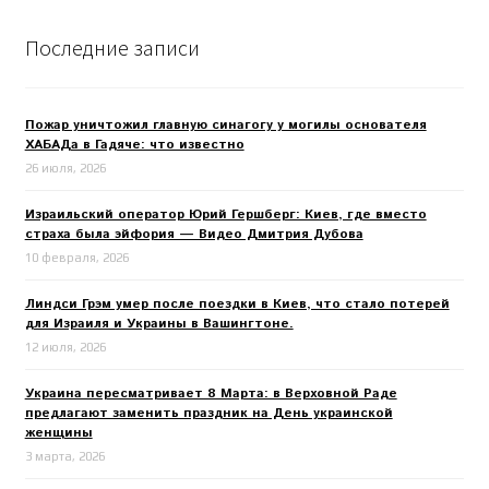
Последние записи
Пожар уничтожил главную синагогу у могилы основателя
ХАБАДа в Гадяче: что известно
26 июля, 2026
Израильский оператор Юрий Гершберг: Киев, где вместо
страха была эйфория — Видео Дмитрия Дубова
10 февраля, 2026
Линдси Грэм умер после поездки в Киев, что стало потерей
для Израиля и Украины в Вашингтоне.
12 июля, 2026
Украина пересматривает 8 Марта: в Верховной Раде
предлагают заменить праздник на День украинской
женщины
3 марта, 2026