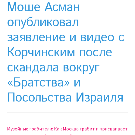
Необычный союз NAnews и Nikk.Agency
Моше Асман
Отзывы про Клексан
опубликовал
заявление и видео с
Оформление заказа
Корчинским после
Политика конфиденциальности
скандала вокруг
Почему интернет-аптеки онлайн плохо приживаются
в Израиле: закон, доверие и особенности рынка
«Братства» и
Рекомендации
Посольства Израиля
Статьи
Страница-меню-2
Музейные грабители: Как Москва грабит и присваивает