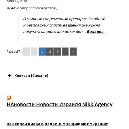
Май 12, 2018
by
Алекесандр
on
Клексан (Clexane)
Отличный современный препарат. Удобный
и безопасный способ введения (не нужно
покупать шприцы для инъекции...
Больше..
Page 1 of 7:
«
‹
1
2
3
›
»
Клексан (Clexane)
НАновости Новости Израиля Nikk.Agency
Как евреи Киева в рядах ЗСУ защищают Украину: