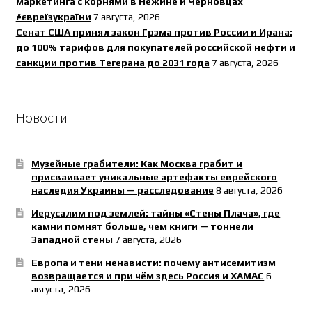
маркетинга с корнями в Нежине и Черновцах
#євреїзукраїни
7 августа, 2026
Сенат США принял закон Грэма против России и Ирана:
до 100% тарифов для покупателей российской нефти и
санкции против Тегерана до 2031 года
7 августа, 2026
Новости
Музейные грабители: Как Москва грабит и
присваивает уникальные артефакты еврейского
наследия Украины — расследование
8 августа, 2026
Иерусалим под землей: тайны «Стены Плача», где
камни помнят больше, чем книги — тоннели
Западной стены
7 августа, 2026
Европа и тени ненависти: почему антисемитизм
возвращается и при чём здесь Россия и ХАМАС
6
августа, 2026