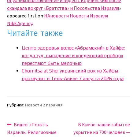
опубликовал заявление и видео с Корчинским после
скандала вокруг «Братства» и Посольства Израиля
»
appeared first on
НАновости Новости Израиля
Nikk.Agency
.
Читайте также
Центр здоровья волос «Абрaмский» в Хайфе:
когда зуд, выпадение и «редеющий пробор»
перестают быть мелочью
Chornitsa at Sho: украинский рок из Хайфы
прозвучит в Тель-Авиве 7 августа 2026 года
Рубрика:
Новости 2 Израиля
Навигация
Предыдущая
Следующая
Видео: «Понять
В Киеве нашли забытое
запись:
запись:
Израиль: Религиозные
укрытие на 700 человек —