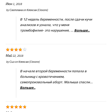
Июн 1, 2018
by
Светлана
on
Клексан (Clexane)
В 12 недель беременности, после сдачи кучи
анализов я узнала, что у меня
тромбофилия- это нарушения, ...
Больше..
Май 22, 2018
by
Сьо
on
Клексан (Clexane)
В начале второй беременности попала в
больницу с кровотечением,
самопроизвольный аборт. Малыша спасли...
Больше..