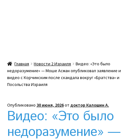
Какой тепловой насос лучше? Сравнение цен в
Украине
Клексан инструкция
Клексан описание
Главная
Новости 2 Израиля
Видео: «Это было
недоразумение» — Моше Асман опубликовал заявление и
Компания
видео с Корчинским после скандала вокруг «Братства» и
Посольства Израиля
Контакты
Опубликовано
30 июня, 2026
от
доктор Калошин А.
Корзина
Видео: «Это было
Мой аккаунт
недоразумение» —