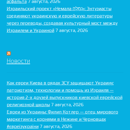
асфальта
7 августа, 2026
Израильский проект «Немала נְמָלָה»: Энтузиасты
соединяют украинскую и еврейскую литературы
через переводы, создавая культурный мост между
Израилем и Украиной
7 августа, 2026
Новости
Как евреи Киева в рядах ЗСУ защищают Украину:
патриотизм, технологии и помощь из Израиля —
история 2-х друзей выпускников киевской еврейской
религиозной школы
7 августа, 2026
Евреи из Украины: Филип Котлер — отец мирового
маркетинга с корнями в Нежине и Черновцах
#євреїзукраїни
7 августа, 2026