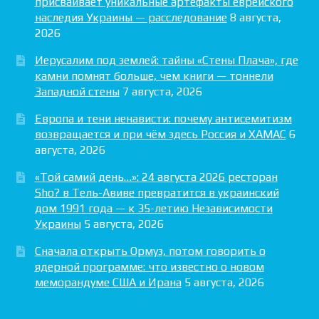
присваивает уникальные артефакты еврейского
наследия Украины — расследование
8 августа,
2026
Иерусалим под землей: тайны «Стены Плача», где
камни помнят больше, чем книги — тоннели
Западной стены
7 августа, 2026
Европа и тени ненависти: почему антисемитизм
возвращается и при чём здесь Россия и ХАМАС
6
августа, 2026
«Той самий день…»: 24 августа 2026 ресторан
Sho? в Тель-Авиве превратится в украинский
дом 1991 года — к 35-летию Независимости
Украины
5 августа, 2026
Сначала открыть Ормуз, потом говорить о
ядерной программе: что известно о новом
меморандуме США и Ирана
5 августа, 2026