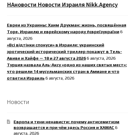
НАновости Новости Израиля Nikk.Agency
Евреи из Украины: Хаим Друкман: жизнь, посвящённая
Торе, Израилю и еврейскому народу #євреїзукраїни
6
августа, 2026
«Всі відтінки спокуси» в Израиле: украинский
эротический исторический триллер покажут в Тель-
Авиве и Хайфе — 18 и 27 августа 2026
6 августа, 2026
Турция назвала Аль-Аксу «одно из наших святых мест»:
что решили 14 мусульманских стран в Аммане и что
ответил Израиль
6 августа, 2026
Новости
Европа и тени ненависти: почему антисемитизм
возвращается и при чём здесь Россия и ХАМАС
6
августа, 2026