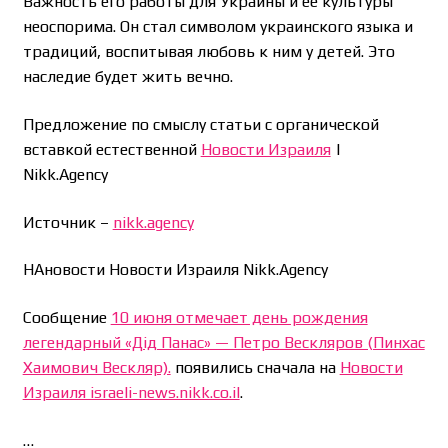
Важность его работы для Украины и ее культуры
неоспорима. Он стал символом украинского языка и
традиций, воспитывая любовь к ним у детей. Это
наследие будет жить вечно.
Предложение по смыслу статьи с органической
вставкой естественной
Новости Израиля
|
Nikk.Agency
Источник –
nikk.agency
НАновости Новости Израиля Nikk.Agency
Сообщение
10 июня отмечает день рождения
легендарный «Дід Панас» — Петро Вескляров (Пинхас
Хаимович Вескляр).
появились сначала на
Новости
Израиля israeli-news.nikk.co.il
.
…