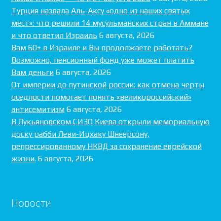
Турция назвала Аль-Аксу «одно из наших святых
мест»: что решили 14 мусульманских стран в Аммане
и что ответил Израиль
6 августа, 2026
Вам 60+ в Израиле и Вы продолжаете работать?
Возможно, пенсионный фонд уже может платить
Вам деньги
6 августа, 2026
От империи до путинской россии: как отмена черты
оседлости помогает понять «великороссийский»
антисемитизм
6 августа, 2026
В Лукьяновском СИЗО Киева открыли мемориальную
доску рабби Леви-Ицхаку Шнеерсону,
репрессированному НКВД за сохранение еврейской
жизни.
6 августа, 2026
Новости