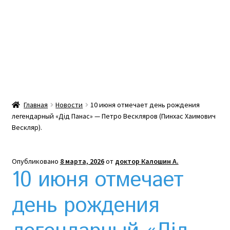
Какой тепловой насос лучше? Сравнение цен в
Украине
Клексан инструкция
Клексан описание
Главная
Новости
10 июня отмечает день рождения
легендарный «Дід Панас» — Петро Вескляров (Пинхас Хаимович
Компания
Вескляр).
Контакты
Опубликовано
8 марта, 2026
от
доктор Калошин А.
10 июня отмечает
Корзина
день рождения
Мой аккаунт