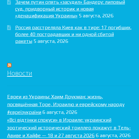
Зачем путин опять «засудил» Бандеру: липовый
суд, придворный историк и новая
«денацификация Украины»
5 августа, 2026
Россия расстреляла Киев как в тире: 17 погибших,
более 40 пострадавших и ни одной сбитой
ракеты
5 августа, 2026
Новости
Евреи из Украины: Хаим Друкман: жизнь,
посвящённая Торе, Израилю и еврейскому народу
#євреїзукраїни
6 августа, 2026
«Всі відтінки спокуси» в Израиле: украинский
эротический исторический триллер покажут в Тель-
Авиве и Хайфе — 18 и 27 августа 2026
6 августа, 2026