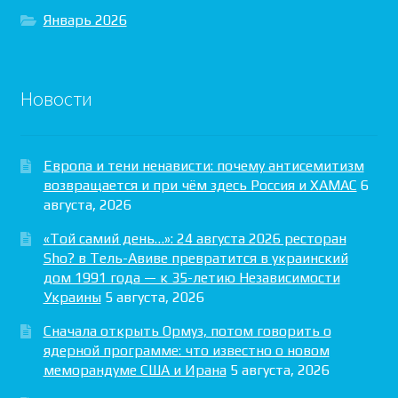
Январь 2026
Новости
Европа и тени ненависти: почему антисемитизм
возвращается и при чём здесь Россия и ХАМАС
6
августа, 2026
«Той самий день…»: 24 августа 2026 ресторан
Sho? в Тель-Авиве превратится в украинский
дом 1991 года — к 35-летию Независимости
Украины
5 августа, 2026
Сначала открыть Ормуз, потом говорить о
ядерной программе: что известно о новом
меморандуме США и Ирана
5 августа, 2026