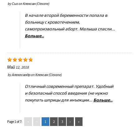
by
Сьо
on
Клексан (Clexane)
В начале второй беременности попала в
больницу с кровотечением,
самопроизвольный аборт. Малыша спасли...
Больше..
Май 12, 2018
by
Алекесандр
on
Клексан (Clexane)
Отличный современный препарат. Удобный
и безопасный способ введения (не нужно
покупать шприцы для инъекции...
Больше..
Page 1 of 7:
«
‹
1
2
3
›
»