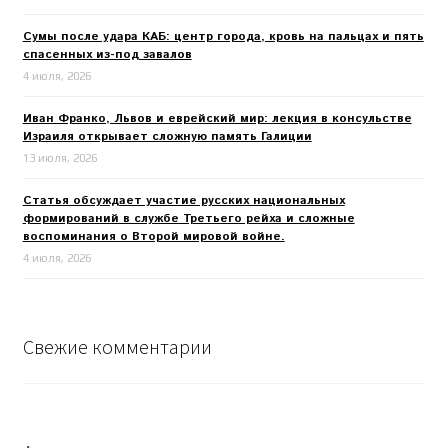
Сумы после удара КАБ: центр города, кровь на пальцах и пять
спасенных из-под завалов
4 июля, 2026
Иван Франко, Львов и еврейский мир: лекция в консульстве
Израиля открывает сложную память Галиции
13 июля, 2026
Статья обсуждает участие русских национальных
формирований в службе Третьего рейха и сложные
воспоминания о Второй мировой войне.
4 июля, 2026
Свежие комментарии