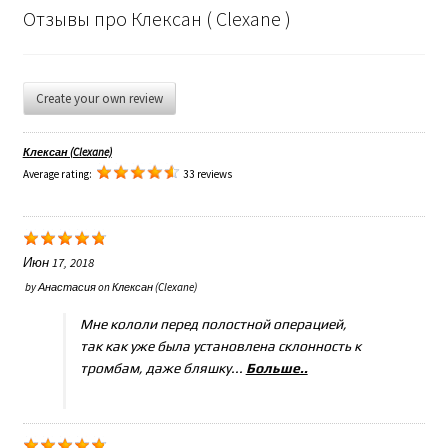
Отзывы про Клексан ( Clexane )
Create your own review
Клексан (Clexane)
Average rating:
33 reviews
Июн 17, 2018
by
Анастасия
on
Клексан (Clexane)
Мне кололи перед полостной операцией,
так как уже была установлена склонность к
тромбам, даже бляшку...
Больше..