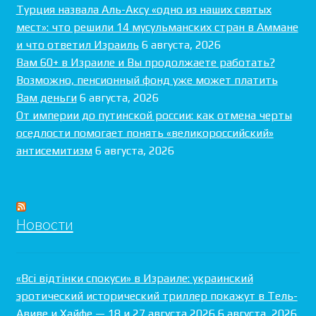
Турция назвала Аль-Аксу «одно из наших святых
мест»: что решили 14 мусульманских стран в Аммане
и что ответил Израиль
6 августа, 2026
Вам 60+ в Израиле и Вы продолжаете работать?
Возможно, пенсионный фонд уже может платить
Вам деньги
6 августа, 2026
От империи до путинской россии: как отмена черты
оседлости помогает понять «великороссийский»
антисемитизм
6 августа, 2026
Новости
«Всі відтінки спокуси» в Израиле: украинский
эротический исторический триллер покажут в Тель-
Авиве и Хайфе — 18 и 27 августа 2026
6 августа, 2026