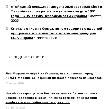
«Той самий день…»: 24 августа 2026 ресторан Sho? в
Тель-Авиве превратится в украинский дом 1991
года — к 35-летию Независимости Украины
5 августа,
2026
Сначала открыть Ормуз, потом говорить о ядерной
программе: что известно о новом меморандуме
США и Ирана
5 августа, 2026
Последние записи
Лео Моцкин — еврей из Украины, чье имя носит город
Кирьят-Моцкин, основанный им после переезда из Броваров.
21 июля, 2026
Новый сценарий угрозы России вызывает беспокойство в
Европе, особенно в Германии, из-за возможной эскалации
конфликта и нестабильности в регионе.
5 апреля, 2026