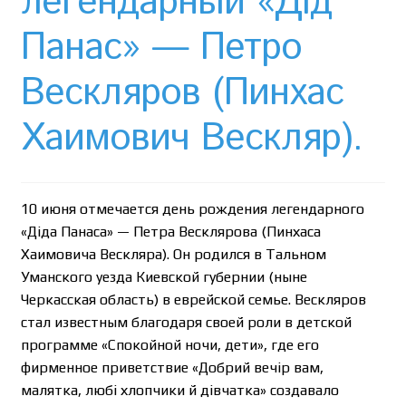
легендарный «Дід
Необычный союз NAnews и Nikk.Agency
Панас» — Петро
Отзывы про Клексан
Вескляров (Пинхас
Оформление заказа
Хаимович Вескляр).
Политика конфиденциальности
Почему интернет-аптеки онлайн плохо приживаются
10 июня отмечается день рождения легендарного
в Израиле: закон, доверие и особенности рынка
«Діда Панаса» — Петра Весклярова (Пинхаса
Хаимовича Вескляра). Он родился в Тальном
Рекомендации
Уманского уезда Киевской губернии (ныне
Черкасская область) в еврейской семье. Вескляров
Статьи
стал известным благодаря своей роли в детской
программе «Спокойной ночи, дети», где его
Страница-меню-2
фирменное приветствие «Добрий вечір вам,
малятка, любі хлопчики й дівчатка» создавало