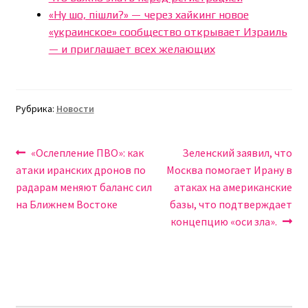
«Ну шо, пішли?» — через хайкинг новое
«украинское» сообщество открывает Израиль
— и приглашает всех желающих
Рубрика:
Новости
Навигация
Предыдущая
Следующая
«Ослепление ПВО»: как
Зеленский заявил, что
запись:
запись:
атаки иранских дронов по
Москва помогает Ирану в
по
радарам меняют баланс сил
атаках на американские
записям
на Ближнем Востоке
базы, что подтверждает
концепцию «оси зла».