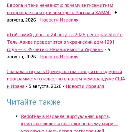
Европа и тени ненависти: почему антисемитизм
возвращается и при чём здесь Россия и ХАМАС
-
6
августа, 2026
-
Новости Израиля
«Той самий день…»: 24 августа 2026 ресторан Sho? в
Тель-Авиве превратится в украинский дом 1991
года — к 35-летию Независимости Украины
-
5
августа, 2026
-
Новости Израиля
Сначала открыть Ормуз, потом говорить о ядерной
программе: что известно о новом меморандуме США
и Ирана
-
5 августа, 2026
-
Новости Израиля
Читайте также
RedotPay в Израиле: виртуальная карта,
криптокошелек и платежи по всему миру —
что важно знать перед регистрацией