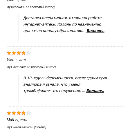
by
Всасилий
on
Клексан (Clexane)
Доставка оперативная, отличная работа
интернет-аптеки. Кололи по назначению
врача- по поводу образования...
Больше..
Июн 1, 2018
by
Светлана
on
Клексан (Clexane)
В 12 недель беременности, после сдачи кучи
анализов я узнала, что у меня
тромбофилия- это нарушения, ...
Больше..
Май 22, 2018
by
Сьо
on
Клексан (Clexane)