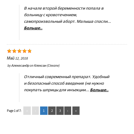
В начале второй беременности попала в
больницу с кровотечением,
самопроизвольный аборт. Малыша спасли...
Больше..
Май 12, 2018
by
Алекесандр
on
Клексан (Clexane)
Отличный современный препарат. Удобный
и безопасный способ введения (не нужно
покупать шприцы для инъекции...
Больше..
Page 1 of 7:
«
‹
1
2
3
›
»