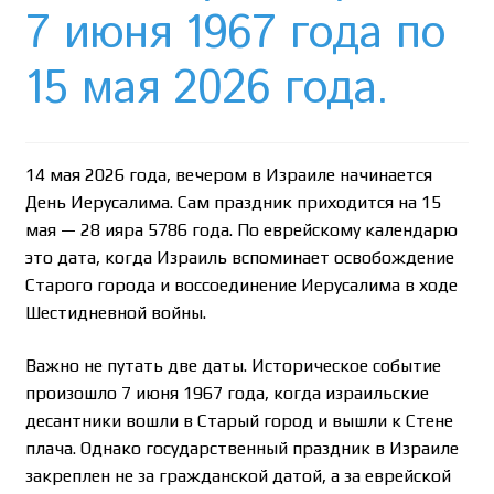
Необычный союз NAnews и Nikk.Agency
7 июня 1967 года по
Отзывы про Клексан
15 мая 2026 года.
Оформление заказа
14 мая 2026 года, вечером в Израиле начинается
Политика конфиденциальности
День Иерусалима. Сам праздник приходится на 15
мая — 28 ияра 5786 года. По еврейскому календарю
Почему интернет-аптеки онлайн плохо приживаются
это дата, когда Израиль вспоминает освобождение
в Израиле: закон, доверие и особенности рынка
Старого города и воссоединение Иерусалима в ходе
Шестидневной войны.
Рекомендации
Важно не путать две даты. Историческое событие
Статьи
произошло 7 июня 1967 года, когда израильские
десантники вошли в Старый город и вышли к Стене
Страница-меню-2
плача. Однако государственный праздник в Израиле
закреплен не за гражданской датой, а за еврейской