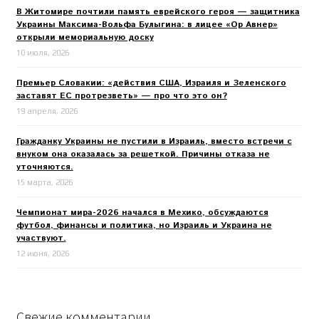
В Житомире почтили память еврейского героя — защитника
Украины Максима-Вольфа Булыгина: в лицее «Ор Авнер»
открыли мемориальную доску
10 июля, 2026
Премьер Словакии: «действия США, Израиля и Зеленского
заставят ЕС протрезветь» — про что это он?
19 апреля, 2026
Гражданку Украины не пустили в Израиль, вместо встречи с
внуком она оказалась за решеткой. Причины отказа не
уточняются.
15 марта, 2026
Чемпионат мира-2026 начался в Мехико, обсуждаются
футбол, финансы и политика, но Израиль и Украина не
участвуют.
12 июня, 2026
Свежие комментарии