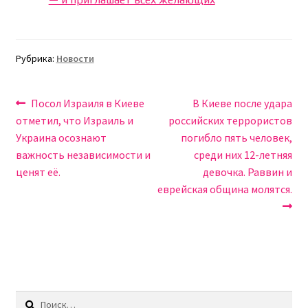
Рубрика:
Новости
Навигация
Предыдущая
Следующая
Посол Израиля в Киеве
В Киеве после удара
запись:
запись:
отметил, что Израиль и
российских террористов
по
Украина осознают
погибло пять человек,
записям
важность независимости и
среди них 12-летняя
ценят её.
девочка. Раввин и
еврейская община молятся.
Найти: