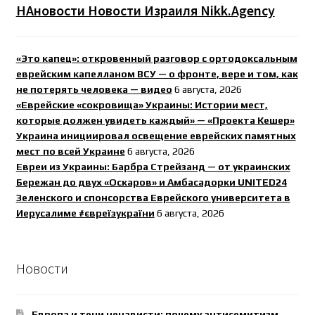
НАновости Новости Израиля Nikk.Agency
«Это капец»: откровенный разговор с ортодоксальным
еврейским капелланом ВСУ — о фронте, вере и том, как
не потерять человека — видео
6 августа, 2026
«Еврейские «сокровища» Украины: Истории мест,
которые должен увидеть каждый» — «Проекта Кешер»
Украина инициировал освещение еврейских памятных
мест по всей Украине
6 августа, 2026
Евреи из Украины: Барбра Стрейзанд — от украинских
Бережан до двух «Оскаров» и Амбасадорки UNITED24
Зеленского и спонсорства Еврейского университета в
Иерусалиме #євреїзукраїни
6 августа, 2026
Новости
Европа и тени ненависти: почему антисемитизм