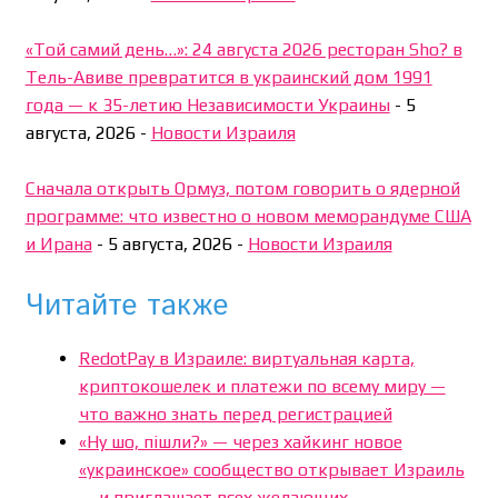
«Той самий день…»: 24 августа 2026 ресторан Sho? в
Тель-Авиве превратится в украинский дом 1991
года — к 35-летию Независимости Украины
-
5
августа, 2026
-
Новости Израиля
Сначала открыть Ормуз, потом говорить о ядерной
программе: что известно о новом меморандуме США
и Ирана
-
5 августа, 2026
-
Новости Израиля
Читайте также
RedotPay в Израиле: виртуальная карта,
криптокошелек и платежи по всему миру —
что важно знать перед регистрацией
«Ну шо, пішли?» — через хайкинг новое
«украинское» сообщество открывает Израиль
— и приглашает всех желающих