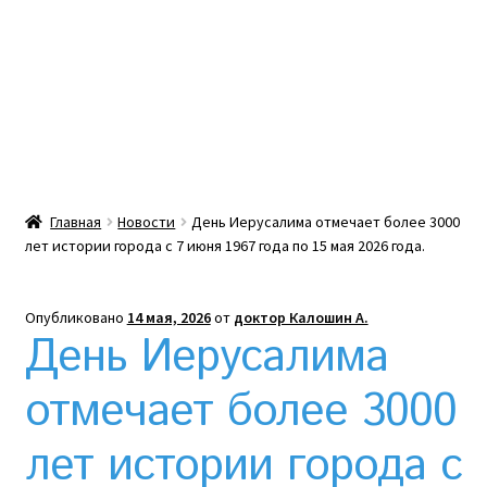
Какой тепловой насос лучше? Сравнение цен в
Украине
Клексан инструкция
Клексан описание
Главная
Новости
День Иерусалима отмечает более 3000
лет истории города с 7 июня 1967 года по 15 мая 2026 года.
Компания
Контакты
Опубликовано
14 мая, 2026
от
доктор Калошин А.
День Иерусалима
Корзина
отмечает более 3000
Мой аккаунт
лет истории города с