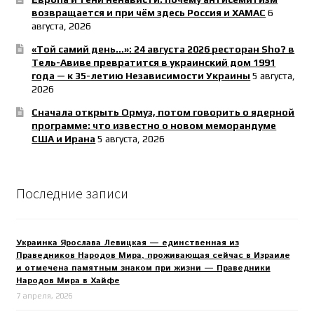
возвращается и при чём здесь Россия и ХАМАС
6
августа, 2026
«Той самий день…»: 24 августа 2026 ресторан Sho? в
Тель-Авиве превратится в украинский дом 1991
года — к 35-летию Независимости Украины
5 августа,
2026
Сначала открыть Ормуз, потом говорить о ядерной
программе: что известно о новом меморандуме
США и Ирана
5 августа, 2026
Последние записи
Украинка Ярослава Левицкая — единственная из
Праведников Народов Мира, проживающая сейчас в Израиле
и отмечена памятным знаком при жизни — Праведники
Народов Мира в Хайфе
7 апреля, 2026