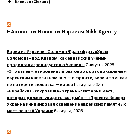
Клексан (Clexane)
НАновости Новости Израиля Nikk.Agency
Евреи из Украины: Соломон Франкфурт. «Храм
Соломона» под Киевом: как еврейский учёный
продвигал агроиндустрию Украины
7 августа, 2026
«Это капец»: откровенный разговор с ортодоксальным
еврейским капелланом ВСУ — о фронте, вере и том, как
не потерять человека — видео
6 августа, 2026
«Еврейские «сокровища» Украины: Истории мест,
которые должен увидеть каждый» — «Проекта Кешер»
Украина инициировал освещение еврейских памятных
мест по всей Украине
6 августа, 2026