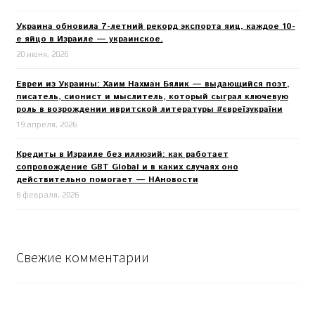
Украина обновила 7-летний рекорд экспорта яиц, каждое 10-
е яйцо в Израиле — украинское.
20 июня, 2026
Евреи из Украины: Хаим Нахман Бялик — выдающийся поэт,
писатель, сионист и мыслитель, который сыграл ключевую
роль в возрождении ивритской литературы #євреїзукраїни
19 апреля, 2026
Кредиты в Израиле без иллюзий: как работает
сопровождение GBT Global и в каких случаях оно
действительно помогает — НАновости
6 февраля, 2026
Свежие комментарии