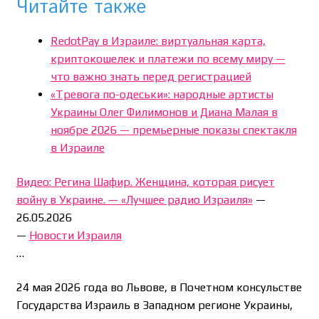
Читайте также
RedotPay в Израиле: виртуальная карта,
криптокошелек и платежи по всему миру —
что важно знать перед регистрацией
«Тревога по-одеськи»: народные артисты
Украины Олег Филимонов и Диана Малая в
ноябре 2026 — премьерные показы спектакля
в Израиле
Видео: Регина Шафир. Женщина, которая рисует
войну в Украине. — «Лучшее радио Израиля»
—
26.05.2026
—
Новости Израиля
…
24 мая 2026 года во Львове, в Почетном консульстве
Государства Израиль в Западном регионе Украины,