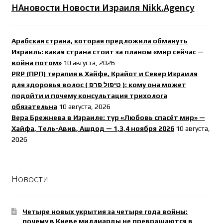
НАновости Новости Израиля Nikk.Agency
Арабская страна, которая предложила обмануть
Израиль: какая страна стоит за планом «мир сейчас —
война потом»
10 августа, 2026
PRP (ПРП) терапия в Хайфе, Крайот и Север Израиля
для здоровья волос ( טיפול פרפ ): кому она может
подойти и почему консультация трихолога
обязательна
10 августа, 2026
Вера Брежнева в Израиле: тур «Любовь спасёт мир» —
Хайфа, Тель-Авив, Ашдод — 1,3,4 ноября 2026
10 августа,
2026
Новости
Четыре новых укрытия за четыре года войны:
почему в Киеве миллиарды не превращаются в