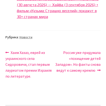
(30 августа 2026) — Хайфа (3 сентября 2026) +
фильм «Кузьма: Страшно веселий» покажут в
30+ странах мира
Рубрика:
Новости
Навигация
Предыдущая
Следующая
Хаим Хазаз, еврей из
Россия уже придумала
запись:
запись:
украинского села
«похищение детей
по
Сидоровичи, стал первым
Западом». Но факты снова
записям
лауреатом премии Израиля
ведут к самому кремлю
по литературе.