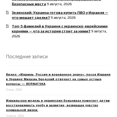
безопасные места
9 августа, 2026
Зеленский: Украина готова купить ПВО у Израиля —
что мешает сделке?
9 августа, 2026
Топ-5 фамилий в Украине с украинско-еврейскими
корнями — что за история стоит за ними?
9 августа,
2026
Последние записи
Видео: «Израиль, Россия и ворованное зерно»: посол Израиля
в Украине Михаэль Бродский отвечает на самые острые
вопросы — BERNATSKA
9 мая, 2026
Израильская модель в украинских больницах помогает детям
восстанавливать учебу и развитие, возвращая чувство
нормальной жизни.
4 июля, 2026