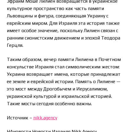
Эфраим Моше Лилиен возвращается в украинское
культурное пространство как часть памяти
Львовщины и фигура, соединяющая Украину с
еврейским миром. Для Израиля эта история также
имеет особое значение, поскольку Лилиен связан с
ранним сионистским движением и эпохой Теодора
Герцля.
Таким образом, вечер памяти Лилиена в Почетном
консульстве Израиля стал символическим жестом:
Украина возвращает имена, которые принадлежат
ее земле и еврейской истории. Память о Лилиене —
это мост между Дрогобычем и Иерусалимом,
украинской культурой и израильской историей.
Такие мосты сегодня особенно важны.
Источник –
nikk.agency
НАновости Новости Израиля Nikk.Agency