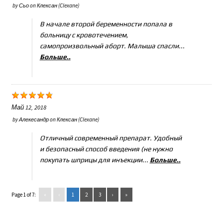
by
Сьо
on
Клексан (Clexane)
В начале второй беременности попала в
больницу с кровотечением,
самопроизвольный аборт. Малыша спасли...
Больше..
Май 12, 2018
by
Алекесандр
on
Клексан (Clexane)
Отличный современный препарат. Удобный
и безопасный способ введения (не нужно
покупать шприцы для инъекции...
Больше..
Page 1 of 7:
«
‹
1
2
3
›
»