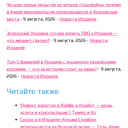
Четыре новых укрытия за четыре года войны: почему
в Киеве миллиарды не превращаются в безопасные
места
-
9 августа, 2026
-
Новости Израиля
Зеленский: Украина готова купить ПВО у Израиля —
что мешает сделке?
-
9 августа, 2026
-
Новости
Израиля
Топ-5 фамилий в Украине с украинско-еврейскими
корнями — что за история стоит за ними?
-
9 августа,
2026
-
Новости Израиля
Читайте также
Ремонт квартир в Хайфе и Крайот — цены,
услуги и консультация | Тимур и Ко
Скоро и в Израиле: Кузьма Скрябин
возвращается на большой экран — Тель-Авив