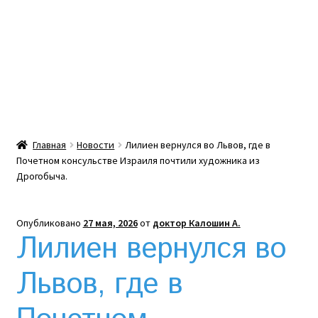
Какой тепловой насос лучше? Сравнение цен в
Украине
Клексан инструкция
Клексан описание
Главная
Новости
Лилиен вернулся во Львов, где в
Почетном консульстве Израиля почтили художника из
Компания
Дрогобыча.
Контакты
Опубликовано
27 мая, 2026
от
доктор Калошин А.
Лилиен вернулся во
Корзина
Львов, где в
Мой аккаунт