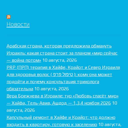
Новости
Арабская страна, которая предложила обмануть
Израиль: какая страна стоит за планом «мир сейчас
— война потом»
10 августа, 2026
PRP (ПРП) терапия в Хайфе, Крайот и Север Израиля
для здоровья волос ( טיפול פרפ ): кому она может
подойти и почему консультация трихолога
обязательна
10 августа, 2026
Вера Брежнева в Израиле: тур «Любовь спасёт мир»
— Хайфа, Тель-Авив, Ашдод — 1,3,4 ноября 2026
10
августа, 2026
Капсульный ремонт в Хайфе и Крайот: что должно
входить в квартиру, готовую к заселению
10 августа,