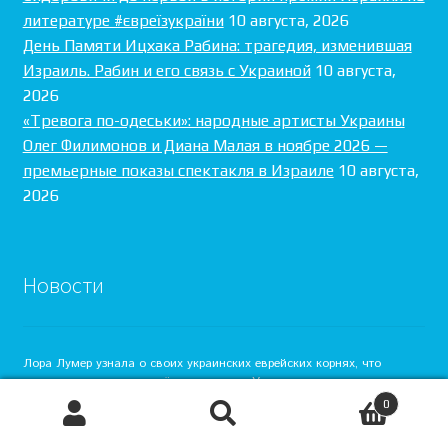
литературе #євреїзукраїни
10 августа, 2026
День Памяти Ицхака Рабина: трагедия, изменившая
Израиль. Рабин и его связь с Украиной
10 августа,
2026
«Тревога по-одеськи»: народные артисты Украины
Олег Филимонов и Диана Малая в ноябре 2026 —
премьерные показы спектакля в Израиле
10 августа,
2026
Новости
Лора Лумер узнала о своих украинских еврейских корнях, что
совпало с изменением её отношения к Украине.
0
26 июля, 2026
Поиск
Искать: