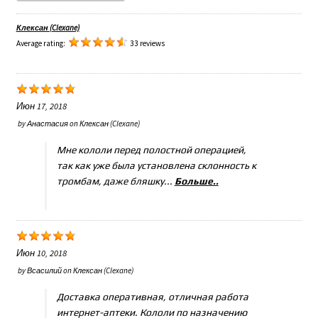
Клексан (Clexane)
Average rating:
33 reviews
Июн 17, 2018
by
Анастасия
on
Клексан (Clexane)
Мне кололи перед полостной операцией,
так как уже была установлена склонность к
тромбам, даже бляшку...
Больше..
Июн 10, 2018
by
Всасилий
on
Клексан (Clexane)
Доставка оперативная, отличная работа
интернет-аптеки. Кололи по назначению