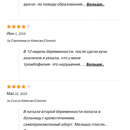
врача- по поводу образования...
Больше..
Июн 1, 2018
by
Светлана
on
Клексан (Clexane)
В 12 недель беременности, после сдачи кучи
анализов я узнала, что у меня
тромбофилия- это нарушения, ...
Больше..
Май 22, 2018
by
Сьо
on
Клексан (Clexane)
В начале второй беременности попала в
больницу с кровотечением,
самопроизвольный аборт. Малыша спасли...