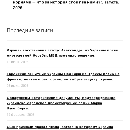
корнями — что за история стоит за ними?
9 августа,
2026
Последние записи
Израиль восстановил статус Александры из Украины после
многолетней борьбы, МВД изменило решение.
12 июня, 2026
Еврейский защитник Украины Цви Гирш из Одессы погиб на
фронте, мечтая о ресторане, но выбрав защиту страны.
23 июля, 2026
Обнаружены исторические документы, подтверждающие
украинско-еврейское происхождение семьи Марка
Цукерберга.
17 февраля, 2026
США признали провал плана, согласно которому Украина