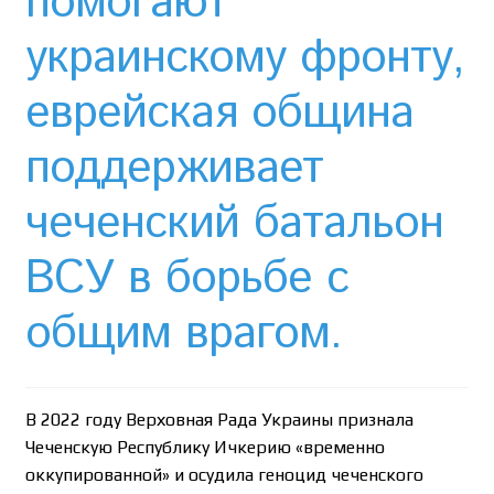
помогают
Необычный союз NAnews и Nikk.Agency
украинскому фронту,
Отзывы про Клексан
еврейская община
Оформление заказа
поддерживает
Политика конфиденциальности
чеченский батальон
Почему интернет-аптеки онлайн плохо приживаются
ВСУ в борьбе с
в Израиле: закон, доверие и особенности рынка
общим врагом.
Рекомендации
Статьи
В 2022 году Верховная Рада Украины признала
Страница-меню-2
Чеченскую Республику Ичкерию «временно
оккупированной» и осудила геноцид чеченского