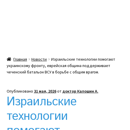
Какой тепловой насос лучше? Сравнение цен в
Украине
Клексан инструкция
Клексан описание
Главная
Новости
Израильские технологии помогают
украинскому фронту, еврейская община поддерживает
Компания
чеченский батальон ВСУ в борьбе с общим врагом.
Контакты
Опубликовано
31 мая, 2026
от
доктор Калошин А.
Израильские
Корзина
технологии
Мой аккаунт