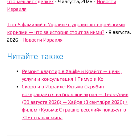
что мешает сделке?
-
9 августа, 2026
-
Новости
Израиля
Топ-5 фамилий в Украине с украинско-еврейскими
корнями — что за история стоит за ними?
-
9 августа,
2026
-
Новости Израиля
Читайте также
Ремонт квартир в Хайфе и Крайот — цены,
услуги и консультация | Тимур и Ко
Скоро и в Израиле: Кузьма Скрябин
возвращается на большой экран — Тель-Авив
(30 августа 2026) — Хайфа (3 сентября 2026) +
фильм «Кузьма: Страшно веселий» покажут в
30+ странах мира