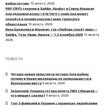
война потом»
10 августа, 2026
PRP (ПРП) терапия в Хайфе, Крайот и Север Израиля
для здоровья волос ( טיפול פרפ ): кому она может
подойти и почему консультация трихолога
обязательна
10 августа, 2026
Вера Брежнева в Израиле: тур «Любовь спасёт мир» —
Хайфа, Тель-Авив, Ашдод — 1,3,4 ноября 2026
10 августа,
2026
Новости
Четыре новых укрытия за четыре года войны:
почему в Киеве миллиарды не превращаются в
безопасные места
9 августа, 2026
Зеленский: Украина готова купить ПВО у Израиля —
что мешает сделке?
9 августа, 2026
Топ-5 фамилий в Украине с украинско-еврейскими