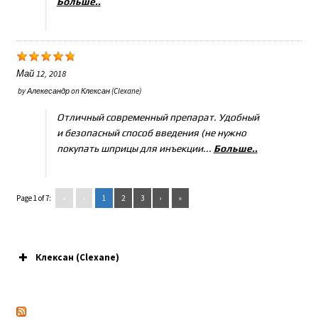
Больше..
Май 12, 2018
by
Алекесандр
on
Клексан (Clexane)
Отличный современный препарат. Удобный
и безопасный способ введения (не нужно
покупать шприцы для инъекции...
Больше..
Page 1 of 7:
«
‹
1
2
3
›
»
Клексан (Clexane)