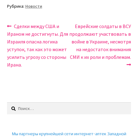
Рубрика:
Новости
Навигация
Предыдущая
Следующая
Сделки между США и
Еврейские солдаты в ВСУ
запись:
запись:
Ираном не достигнуты. Для
продолжают участвовать в
по
Израиля опасна логика
войне в Украине, несмотря
записям
уступок, так как это может
на недостаток внимания
усилить угрозу со стороны
СМИ к их роли и проблемам.
Ирана.
Найти:
Мы партнеры крупнейшей сети интернет-аптек Западной