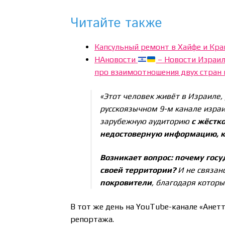
Читайте также
Капсульный ремонт в Хайфе и Кра
НАновости
– Новости Израиля
про взаимоотношения двух стран 
«Этот человек живёт в Израиле, 
русскоязычном 9-м канале израи
зарубежную аудиторию
с жёстк
недостоверную информацию, к
Возникает вопрос: почему госу
своей территории?
И не связано
покровители
, благодаря которы
В тот же день на YouTube-канале «Анет
репортажа.