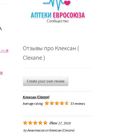
а,
Отзывы про Клексан (
 — к
Clexane )
 и
Create your own review
Клексан (Clexane)
Average rating:
33 reviews
Июн 17, 2018
by
Анастасия
on
Клексан (Clexane)