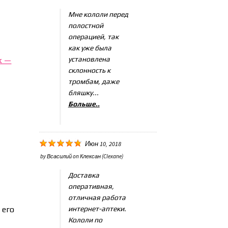
Мне кололи перед
полостной
операцией, так
как уже была
установлена
k —
склонность к
тромбам, даже
бляшку...
Больше..
Июн 10, 2018
by
Всасилий
on
Клексан (Clexane)
Доставка
оперативная,
отличная работа
м
его
интернет-аптеки.
Кололи по