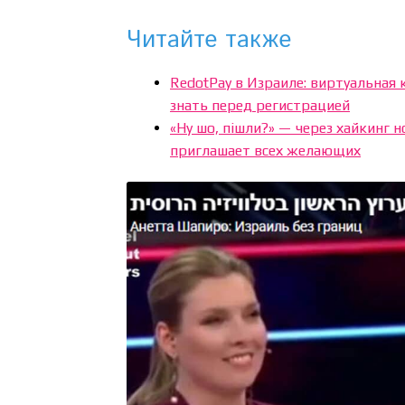
Читайте также
RedotPay в Израиле: виртуальная
знать перед регистрацией
«Ну шо, пішли?» — через хайкинг 
приглашает всех желающих