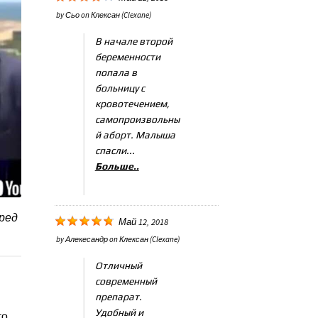
by
Сьо
on
Клексан (Clexane)
В начале второй
беременности
попала в
больницу с
кровотечением,
самопроизвольны
й аборт. Малыша
спасли...
Больше..
еред
Май 12, 2018
by
Алекесандр
on
Клексан (Clexane)
Отличный
современный
препарат.
Удобный и
го