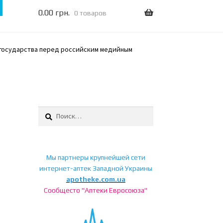
0.00
грн.
0 товаров
и государства перед российским медийным
Найти:
Мы партнеры крупнейшей сети
а
интернет-аптек Западной Украины
apotheke.com.ua
Сообщесто "Аптеки Евросоюза"