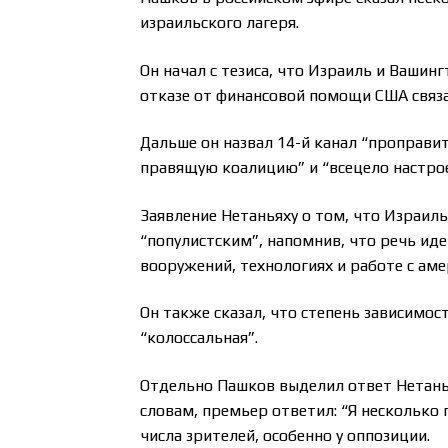
израильского лагеря.
Он начал с тезиса, что Израиль и Вашин
отказе от финансовой помощи США связ
Дальше он назвал 14-й канал “проправ
правящую коалицию” и “всецело настрое
Заявление Нетаньяху о том, что Израил
“популистским”, напомнив, что речь иде
вооружений, технологиях и работе с ам
Он также сказал, что степень зависимо
“колоссальная”.
Отдельно Пашков выделил ответ Нетаньях
словам, премьер ответил: “Я несколько п
числа зрителей, особенно у оппозиции.