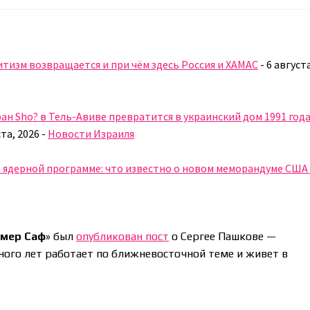
итизм возвращается и при чём здесь Россия и ХАМАС
-
6 август
ран Sho? в Тель-Авиве превратится в украинский дом 1991 года
ста, 2026
-
Новости Израиля
 ядерной программе: что известно о новом меморандуме США
мер Саф
» был
опубликован пост
о Сергее Пашкове —
ого лет работает по ближневосточной теме и живет в