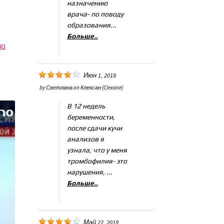
назначению
врача- по поводу
образования...
Больше..
но
Июн 1, 2018
by
Светлана
on
Клексан (Clexane)
В 12 недель
беременности,
после сдачи кучи
анализов я
узнала, что у меня
тромбофилия- это
нарушения, ...
Больше..
Май 22, 2018