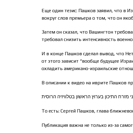
Еще один тезис: Пашков заявил, что в И
вокруг слов премьера о том, что он як
Затем он сказал, что Вашингтон требова
требовал снизить интенсивность военной
И в конце Пашков сделал вывод, что Не
от этого зависит “вообще будущее Изра
охладить американо-израильские отнош
В описании к видео на иврите Пашков пр
י מזרח התיכון בערוץ הראשון בטלוויזיה הרוסית
То есть: Сергей Пашков, глава ближнев
Публикация важна не только из-за самог