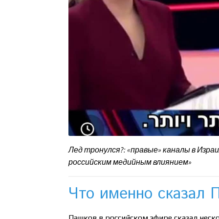
Лед тронулся?: «правые» каналы в Изра
российским медийным влиянием»
Что именно сказал 
Пашков в российском эфире сказал неск