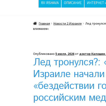
RX IRSHAVA
ОПИСАНИЕ
ИНТЕРНЕТ-
Главная
ppc
Wishlist
Вопросы / Ответы
Главная
Новости 2 Израиля
Лед тронулся
Жара бьёт рекорды, стриптизерши в Изр
влиянием»
Интернет-аптека
Какой тепловой насос 
Клексан описание
Компания
Контакты
Ко
Опубликовано
5 июля, 2026
от
доктор Калошин 
Лед тронулся?: 
Отзывы про Клексан
Оформление заказа
Израиле начали
Почему интернет-аптеки онлайн плохо п
«бездействии г
Рекомендации
Статьи
Страница-меню-2
российским ме