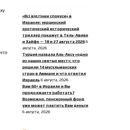
ху
«Всі відтінки спокуси» в
Израиле: украинский
эротический исторический
триллер покажут в Тель-Авиве
и Хайфе — 18 и 27 августа 2026
6
августа, 2026
 что
Турция назвала Аль-Аксу «одно
е
из наших святых мест»: что
решили 14 мусульманских
стран в Аммане и что ответил
Израиль
6 августа, 2026
Вам 60+ в Израиле и Вы
продолжаете работать?
Возможно, пенсионный фонд
уже может платить Вам деньги
6 августа, 2026