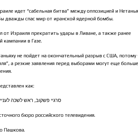
зраиле идет “сабельная битва” между оппозицией и Нетанья
обы дважды спас мир от иранской ядерной бомбы.
л от Израиля прекратить удары в Ливане, а также ранее
 кампании в Газе.
таньяху не пойдет на окончательный разрыв с США, потому
иля”, а резкие заявления перед выборами могут еще больш
ения.
едставлен как:
סרגיי פשקוב, ראש לשכה לעניינ
осточного бюро российского телевидения.
о Пашкова.