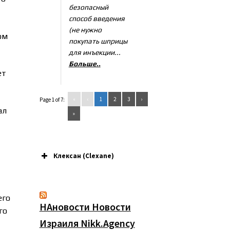
безопасный
способ введения
(не нужно
ом
покупать шприцы
для инъекции...
Больше..
ет
«
‹
1
2
3
›
Page 1 of 7:
ал
»
Клексан (Clexane)
его
НАновости Новости
го
Израиля Nikk.Agency