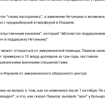
гтон “снова поссорились”, а заявления Нетаньяху о возможн
ал с предвыборной атмосферой в Израиле.
ительственным каналом”, который “абсолютно поддержива
н в поддержку Нетаньяху”.
ь может отказаться от американской помощи, Пашков назв
т примерно о 12 млрд долларов за три года, поставках
ериканскими военными специалистами.
сти Израиля от американского оборонного центра
у на вопрос о том, как он изменился после 7 октября. По 
охудел”, и это, как сказал Пашков, вызвало “шок” у большо