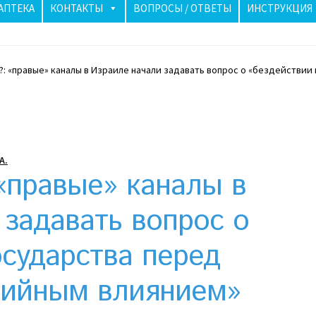
АПТЕКА
КОНТАКТЫ
ВОПРОСЫ / ОТВЕТЫ
ИНСТРУКЦИЯ
?: «правые» каналы в Израиле начали задавать вопрос о «бездействи
аиле бьют тревогу: как солнечные панели спасли ночь
лучше? Сравнение цен в Украине
Клексан инструкция
рзина
Мой аккаунт
Необычный союз NAnews и Nikk.Agency
А.
«правые» каналы в
Политика конфиденциальности
 задавать вопрос о
риживаются в Израиле: закон, доверие и особенности рынк
осударства перед
дийным влиянием»