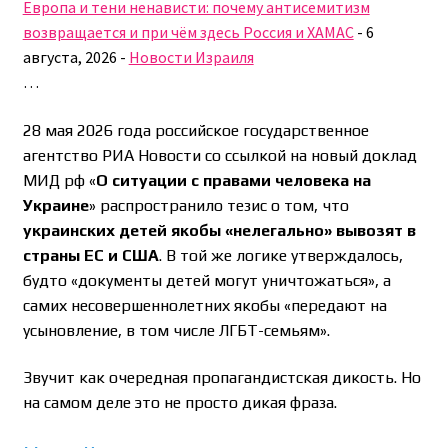
Европа и тени ненависти: почему антисемитизм
возвращается и при чём здесь Россия и ХАМАС
-
6
августа, 2026
-
Новости Израиля
…
28 мая 2026 года российское государственное
агентство РИА Новости со ссылкой на новый доклад
МИД рф «
О ситуации с правами человека на
Украине
» распространило тезис о том, что
украинских детей якобы «нелегально» вывозят в
страны ЕС и США
. В той же логике утверждалось,
будто «документы детей могут уничтожаться», а
самих несовершеннолетних якобы «передают на
усыновление, в том числе ЛГБТ-семьям».
Звучит как очередная пропагандистская дикость. Но
на самом деле это не просто дикая фраза.