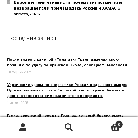
Европа и тени ненависти: почему антисемитизм
возвращается и при чём здесь Россия и ХАМАС
6
августа, 2026
Последние записи
После видео с ракетой «Томагавк» Трамп изменил свою
позицию по удару по иранской школе, сообщает НАновости.
10 марта, 2026
Украинские удары по энергетике России подрывают имидж
Путина, вызывая страх и беспокойство в стране. Бензин и
дроны становятся символами этого конфликта.
1 июля, 2026
Гамла: еврейский город на Голанах, который бросил вызов
Риму
0
15 июня, 2026
Поиск
Искать: