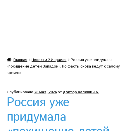
Какой тепловой насос лучше? Сравнение цен в
Украине
Клексан инструкция
Клексан описание
Главная
Новости 2 Израиля
Россия уже придумала
«похищение детей Западом». Но факты снова ведут к самому
Компания
кремлю
Контакты
Опубликовано
28 мая, 2026
от
доктор Калошин А.
Россия уже
Корзина
придумала
Мой аккаунт