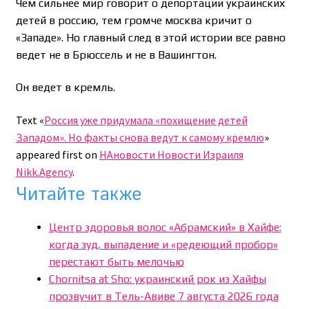
Чем сильнее мир говорит о депортации украинских
детей в россию, тем громче москва кричит о
«Западе». Но главный след в этой истории все равно
ведет не в Брюссель и не в Вашингтон.
Он ведет в кремль.
Text «
Россия уже придумала «похищение детей
Западом». Но факты снова ведут к самому кремлю
»
appeared first on
НАновости Новости Израиля
Nikk.Agency
.
Читайте также
Центр здоровья волос «Абрaмский» в Хайфе:
когда зуд, выпадение и «редеющий пробор»
перестают быть мелочью
Chornitsa at Sho: украинский рок из Хайфы
прозвучит в Тель-Авиве 7 августа 2026 года