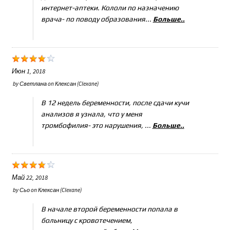
интернет-аптеки. Кололи по назначению
врача- по поводу образования...
Больше..
Июн 1, 2018
by
Светлана
on
Клексан (Clexane)
В 12 недель беременности, после сдачи кучи
анализов я узнала, что у меня
тромбофилия- это нарушения, ...
Больше..
Май 22, 2018
by
Сьо
on
Клексан (Clexane)
В начале второй беременности попала в
больницу с кровотечением,