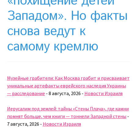
«похищение детей
Необычный союз NAnews и Nikk.Agency
Западом». Но факты
Отзывы про Клексан
снова ведут к
Оформление заказа
самому кремлю
Политика конфиденциальности
Почему интернет-аптеки онлайн плохо приживаются
в Израиле: закон, доверие и особенности рынка
Музейные грабители: Как Москва грабит и присваивает
уникальные артефакты еврейского наследия Украины
Рекомендации
— расследование
-
8 августа, 2026
-
Новости Израиля
Статьи
Иерусалим под землей: тайны «Стены Плача», где камни
помнят больше, чем книги — тоннели Западной стены
-
Страница-меню-2
7 августа, 2026
-
Новости Израиля