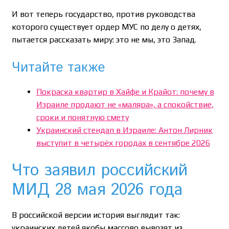
И вот теперь государство, против руководства
которого существует ордер МУС по делу о детях,
пытается рассказать миру: это не мы, это Запад.
Читайте также
Покраска квартир в Хайфе и Крайот: почему в
Израиле продают не «маляра», а спокойствие,
сроки и понятную смету
Украинский стендап в Израиле: Антон Лирник
выступит в четырёх городах в сентябре 2026
Что заявил российский
МИД 28 мая 2026 года
В российской версии история выглядит так:
украинских детей якобы массово вывозят из