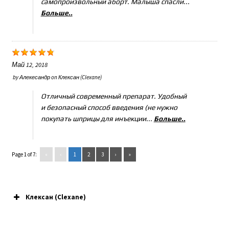
самопроизвольный аборт. Малыша спасли...
Больше..
Май 12, 2018
by
Алекесандр
on
Клексан (Clexane)
Отличный современный препарат. Удобный
и безопасный способ введения (не нужно
покупать шприцы для инъекции...
Больше..
Page 1 of 7:
«
‹
1
2
3
›
»
Клексан (Clexane)