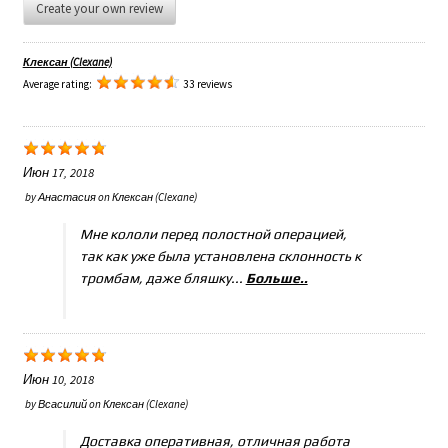
Create your own review
Клексан (Clexane)
Average rating:
33 reviews
Июн 17, 2018
by
Анастасия
on
Клексан (Clexane)
Мне кололи перед полостной операцией,
так как уже была установлена склонность к
тромбам, даже бляшку...
Больше..
Июн 10, 2018
by
Всасилий
on
Клексан (Clexane)
Доставка оперативная, отличная работа