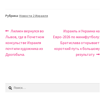
Рубрика:
Новости 2 Израиля
Навигация
Предыдущая
Следующая
Лилиен вернулся во
Израиль и Украина на
запись:
запись:
Львов, где в Почетном
Евро-2026 по минифутболу:
по
консульстве Израиля
Братислава открывает
записям
почтили художника из
короткий путь к большому
Дрогобыча.
результату
Найти: