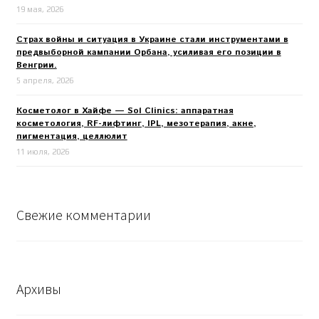
19 мая, 2026
Страх войны и ситуация в Украине стали инструментами в
предвыборной кампании Орбана, усиливая его позиции в
Венгрии.
5 апреля, 2026
Косметолог в Хайфе — Sol Clinics: аппаратная
косметология, RF-лифтинг, IPL, мезотерапия, акне,
пигментация, целлюлит
11 июля, 2026
Свежие комментарии
Архивы