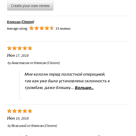
Create your own review
Клексан (Clexane)
Average rating:
33 reviews
Июн 17, 2018
by
Анастасия
on
Клексан (Clexane)
Мне кололи перед полостной операцией,
так как уже была установлена склонность к
тромбам, даже бляшку...
Больше..
Июн 10, 2018
by
Всасилий
on
Клексан (Clexane)