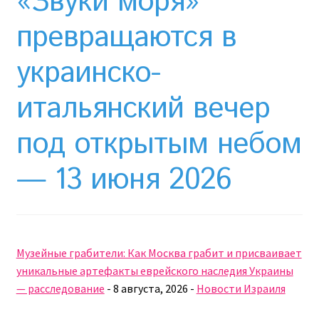
«Звуки моря»
Необычный союз NAnews и Nikk.Agency
превращаются в
Отзывы про Клексан
украинско-
Оформление заказа
итальянский вечер
Политика конфиденциальности
под открытым небом
Почему интернет-аптеки онлайн плохо приживаются
— 13 июня 2026
в Израиле: закон, доверие и особенности рынка
Рекомендации
Статьи
Музейные грабители: Как Москва грабит и присваивает
уникальные артефакты еврейского наследия Украины
Страница-меню-2
— расследование
-
8 августа, 2026
-
Новости Израиля