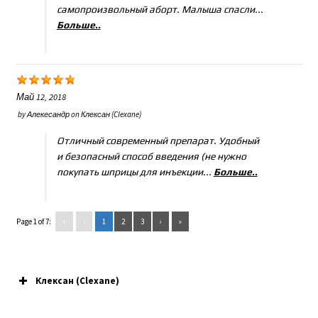
самопроизвольный аборт. Малыша спасли...
Больше..
Май 12, 2018
by
Алекесандр
on
Клексан (Clexane)
Отличный современный препарат. Удобный
и безопасный способ введения (не нужно
покупать шприцы для инъекции...
Больше..
Page 1 of 7:
«
‹
1
2
3
›
»
Клексан (Clexane)