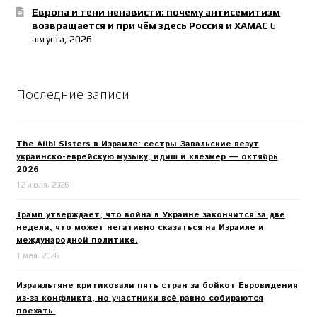
Европа и тени ненависти: почему антисемитизм
возвращается и при чём здесь Россия и ХАМАС
6
августа, 2026
Последние записи
The Alibi Sisters в Израиле: сестры Завальские везут
украинско-еврейскую музыку, идиш и клезмер — октябрь
2026
12 июля, 2026
Трамп утверждает, что война в Украине закончится за две
недели, что может негативно сказаться на Израиле и
международной политике.
1 мая, 2026
Израильтяне критиковали пять стран за бойкот Евровидения
из-за конфликта, но участники всё равно собираются
поехать.