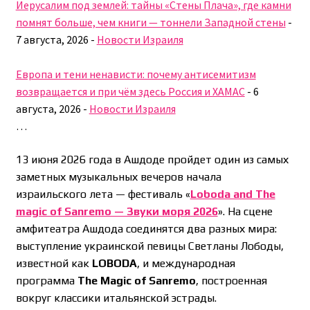
Иерусалим под землей: тайны «Стены Плача», где камни
помнят больше, чем книги — тоннели Западной стены
-
7 августа, 2026
-
Новости Израиля
Европа и тени ненависти: почему антисемитизм
возвращается и при чём здесь Россия и ХАМАС
-
6
августа, 2026
-
Новости Израиля
…
13 июня 2026 года в Ашдоде пройдет один из самых
заметных музыкальных вечеров начала
израильского лета — фестиваль «
Loboda and The
magic of Sanremo — Звуки моря 2026
». На сцене
амфитеатра Ашдода соединятся два разных мира:
выступление украинской певицы Светланы Лободы,
известной как
LOBODA
, и международная
программа
The Magic of Sanremo
, построенная
вокруг классики итальянской эстрады.