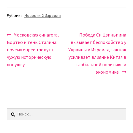
Рубрика:
Новости 2 Израиля
Навигация
Предыдущая
Следующая
Московская синагога,
Победа Си Цзиньпина
запись:
запись:
Бортко и тень Сталина:
вызывает беспокойство у
по
почему евреев зовут в
Украины и Израиля, так как
записям
чужую историческую
усиливает влияние Китая в
ловушку
глобальной политике и
экономике.
Найти: