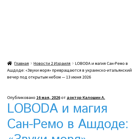
Какой тепловой насос лучше? Сравнение цен в
Украине
Клексан инструкция
Клексан описание
Главная
Новости 2 Израиля
LOBODA и магия Сан-Ремо в
Ашдоде: «Звуки моря» превращаются в украинско-итальянский
Компания
вечер под открытым небом — 13 июня 2026
Контакты
Опубликовано
16 мая, 2026
от
доктор Калошин А.
LOBODA и магия
Корзина
Сан-Ремо в Ашдоде:
Мой аккаунт