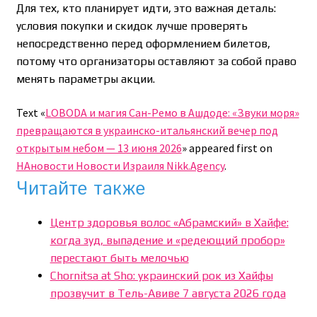
Для тех, кто планирует идти, это важная деталь:
условия покупки и скидок лучше проверять
непосредственно перед оформлением билетов,
потому что организаторы оставляют за собой право
менять параметры акции.
Text «
LOBODA и магия Сан-Ремо в Ашдоде: «Звуки моря»
превращаются в украинско-итальянский вечер под
открытым небом — 13 июня 2026
» appeared first on
НАновости Новости Израиля Nikk.Agency
.
Читайте также
Центр здоровья волос «Абрaмский» в Хайфе:
когда зуд, выпадение и «редеющий пробор»
перестают быть мелочью
Chornitsa at Sho: украинский рок из Хайфы
прозвучит в Тель-Авиве 7 августа 2026 года