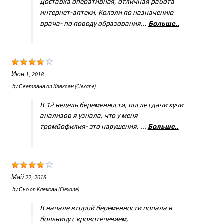
Доставка оперативная, отличная работа
интернет-аптеки. Кололи по назначению
врача- по поводу образования...
Больше..
Июн 1, 2018
by
Светлана
on
Клексан (Clexane)
В 12 недель беременности, после сдачи кучи
анализов я узнала, что у меня
тромбофилия- это нарушения, ...
Больше..
Май 22, 2018
by
Сьо
on
Клексан (Clexane)
В начале второй беременности попала в
больницу с кровотечением,