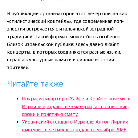
В публикации организаторов этот вечер описан как
«стилистический коктейль», где современная поп-
энергия встречается с итальянской эстрадной
традицией. Такой формат может быть особенно
близок израильской публике: здесь давно любят
концерты, в которых соединяются разные языки,
страны, культурные памяти и личные истории
зрителей.
Читайте также
Покраска квартир в Хайфе и Крайот: почему в
Израиле продают не «маляра», а спокойствие,
сроки и понятную смету
Украинский стендап в Израиле: Антон Лирник
выступит в четырёх городах в сентябре 2026