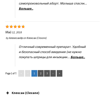
самопроизвольный аборт. Малыша спасли...
Больше..
Май 12, 2018
by
Алекесандр
on
Клексан (Clexane)
Отличный современный препарат. Удобный
и безопасный способ введения (не нужно
покупать шприцы для инъекции...
Больше..
Page 1 of 7:
«
‹
1
2
3
›
»
Клексан (Clexane)