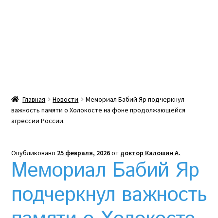
Какой тепловой насос лучше? Сравнение цен в
Украине
Клексан инструкция
Клексан описание
Главная
Новости
Мемориал Бабий Яр подчеркнул
важность памяти о Холокосте на фоне продолжающейся
Компания
агрессии России.
Контакты
Опубликовано
25 февраля, 2026
от
доктор Калошин А.
Мемориал Бабий Яр
Корзина
подчеркнул важность
Мой аккаунт