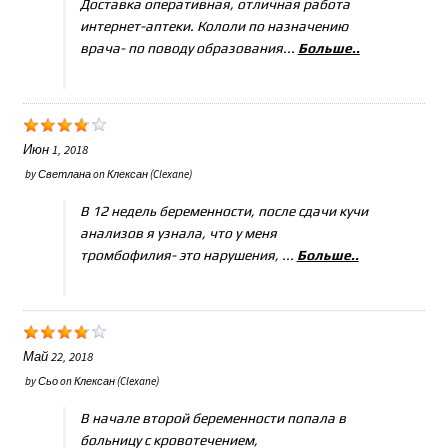
Доставка оперативная, отличная работа
интернет-аптеки. Кололи по назначению
врача- по поводу образования...
Больше..
Июн 1, 2018
by
Светлана
on
Клексан (Clexane)
В 12 недель беременности, после сдачи кучи
анализов я узнала, что у меня
тромбофилия- это нарушения, ...
Больше..
Май 22, 2018
by
Сьо
on
Клексан (Clexane)
В начале второй беременности попала в
больницу с кровотечением,