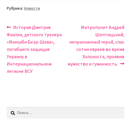
Рубрика:
Новости
Навигация
Предыдущая
Следующая
История Дмитрия
Митрополит Андрей
запись:
запись:
Фиалки, детского тренера
Шептицький,
по
«Маккаби Беэр-Шева»,
непризнанный герой, спас
записям
погибшего защищая
сотни евреев во время
Украину в
Холокоста, проявив
Интернациональном
мужество и гуманность.
легионе ВСУ
Найти: