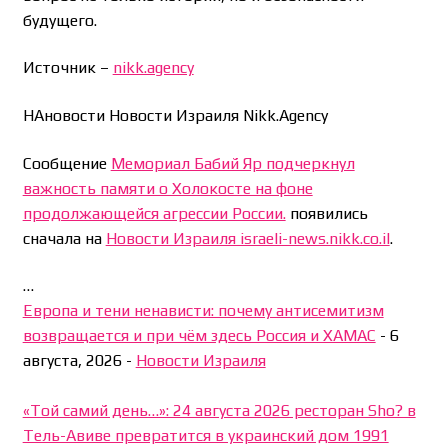
будущего.
Источник –
nikk.agency
НАновости Новости Израиля Nikk.Agency
Сообщение
Мемориал Бабий Яр подчеркнул
важность памяти о Холокосте на фоне
продолжающейся агрессии России.
появились
сначала на
Новости Израиля israeli-news.nikk.co.il
.
…
Европа и тени ненависти: почему антисемитизм
возвращается и при чём здесь Россия и ХАМАС
-
6
августа, 2026
-
Новости Израиля
«Той самий день…»: 24 августа 2026 ресторан Sho? в
Тель-Авиве превратится в украинский дом 1991