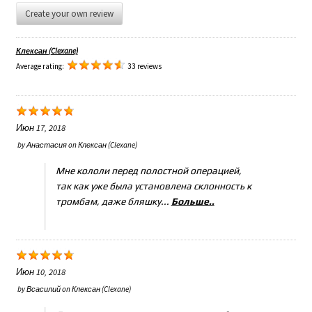
Create your own review
Клексан (Clexane)
Average rating:
33 reviews
Июн 17, 2018
by
Анастасия
on
Клексан (Clexane)
Мне кололи перед полостной операцией,
так как уже была установлена склонность к
тромбам, даже бляшку...
Больше..
Июн 10, 2018
by
Всасилий
on
Клексан (Clexane)