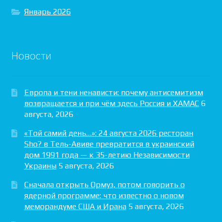
Январь 2026
Новости
Европа и тени ненависти: почему антисемитизм
возвращается и при чём здесь Россия и ХАМАС
6
августа, 2026
«Той самий день…»: 24 августа 2026 ресторан
Sho? в Тель-Авиве превратится в украинский
дом 1991 года — к 35-летию Независимости
Украины
5 августа, 2026
Сначала открыть Ормуз, потом говорить о
ядерной программе: что известно о новом
меморандуме США и Ирана
5 августа, 2026