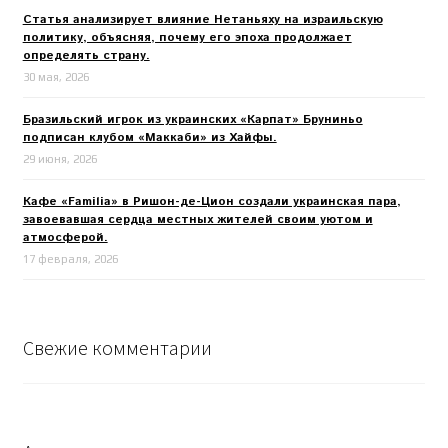
Статья анализирует влияние Нетаньяху на израильскую
политику, объясняя, почему его эпоха продолжает
определять страну.
30 мая, 2026
Бразильский игрок из украинских «Карпат» Бруниньо
подписан клубом «Маккаби» из Хайфы.
29 июня, 2026
Кафе «Familia» в Ришон-де-Цион создали украинская пара,
завоевавшая сердца местных жителей своим уютом и
атмосферой.
17 февраля, 2026
Свежие комментарии