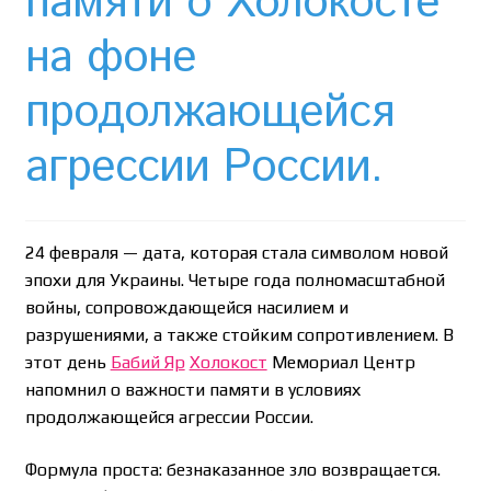
памяти о Холокосте
Необычный союз NAnews и Nikk.Agency
на фоне
Отзывы про Клексан
продолжающейся
Оформление заказа
агрессии России.
Политика конфиденциальности
Почему интернет-аптеки онлайн плохо приживаются
24 февраля — дата, которая стала символом новой
в Израиле: закон, доверие и особенности рынка
эпохи для Украины. Четыре года полномасштабной
войны, сопровождающейся насилием и
Рекомендации
разрушениями, а также стойким сопротивлением. В
этот день
Бабий Яр
Холокост
Мемориал Центр
Статьи
напомнил о важности памяти в условиях
продолжающейся агрессии России.
Страница-меню-2
Формула проста: безнаказанное зло возвращается.