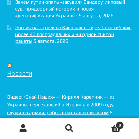
Зачем путин опять «засудил» Бандеру: липовый
суд, придворный историк и новая
«денацификация Украины»
5 августа, 2026
Россия расстреляла Киев как в тире: 17 погибших,
более 40 пострадавших и ни одной сбитой
ракеты
5 августа, 2026
Новости
Видео: «Знай Наших» — Кирилл Каретник — из
Украины, переехавший в Израиль в 2009 году,
служил в армии, работал и стал политиком
5
августа, 2026
0
Место, где звучит «Мир вам!» — откройте для себя
Поиск
Искать:
Музей Шолом-Алейхема в самом сердце Киева: