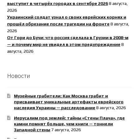
выступит в четырёх городах в сентябре 2026
8 августа,
2026
Украинский солдат узнал о своих еврейских корнях и
прошёл обрезание после трагедии на фронте
8 августа,
2026
От Гори до Бучи: что россия сделала в Грузии в 2008-м
— и почему мир не увидел в этом предупреждение
8
августа, 2026
Новости
Музейные грабители: Как Москва грабит и
присваивает уникальные артефакты еврейского
наследия Украины — расследование
8 августа, 2026
Иерусалим под землей: тайны «Стены Плача», где
камни помнят больше, чем книги — тоннели
Западной стены
7 августа, 2026