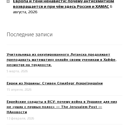
Европа и тени ненависти: почему антисемитизм
возвращается и при чём здесь Россия и ХАМАС
6
августа, 2026
Последние записи
Учительница из оккупированного Луганска продолжает
преподавать математику онлайн своим ученикам в Хайфе,
несмотря на трудности.
5 марта, 2026
Евреи из Украины: Стивен Спилберг #євреїзукраїни
15 апреля, 2026
Еврейские солдаты в ВСУ: почему война в Украине для них
не «ушла с первых полос» — The Jerusalem Post —
НАновости
13 февраля, 2026