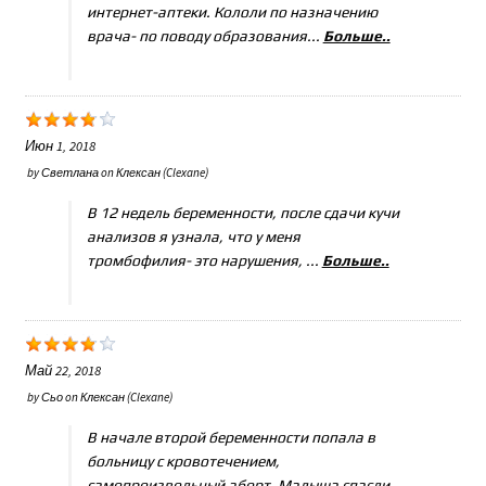
интернет-аптеки. Кололи по назначению
врача- по поводу образования...
Больше..
Июн 1, 2018
by
Светлана
on
Клексан (Clexane)
В 12 недель беременности, после сдачи кучи
анализов я узнала, что у меня
тромбофилия- это нарушения, ...
Больше..
Май 22, 2018
by
Сьо
on
Клексан (Clexane)
В начале второй беременности попала в
больницу с кровотечением,
самопроизвольный аборт. Малыша спасли...