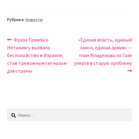
Рубрика:
Новости
Навигация
Предыдущая
Следующая
Фраза Трампа о
«Единая власть, единый
запись:
запись:
Нетаниягу вызвала
закон, единая армия» —
по
беспокойство в Израиле,
план Младенова по Газе
записям
став тревожным сигналом
уперся в старую проблему
для страны.
Найти: