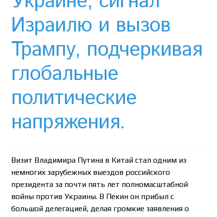
Украине, сигнал
Необычный союз NAnews и Nikk.Agency
Израилю и вызов
Отзывы про Клексан
Трампу, подчеркивая
Оформление заказа
глобальные
Политика конфиденциальности
политические
Почему интернет-аптеки онлайн плохо приживаются
напряжения.
в Израиле: закон, доверие и особенности рынка
Рекомендации
Визит Владимира Путина в Китай стал одним из
Статьи
немногих зарубежных выездов российского
президента за почти пять лет полномасштабной
Страница-меню-2
войны против Украины. В Пекин он прибыл с
большой делегацией, делая громкие заявления о