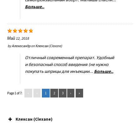
Больше..
Май 12, 2018
by
Алекесандр
on
Клексан (Clexane)
Отличный современный препарат. Удобный
и безопасный способ введения (не нужно
покупать шприцы для инъекции...
Больше..
Page 1 of 7:
«
‹
1
2
3
›
»
Клексан (Clexane)