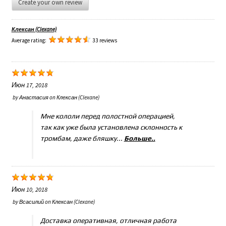
Create your own review
Клексан (Clexane)
Average rating:
33 reviews
Июн 17, 2018
by
Анастасия
on
Клексан (Clexane)
Мне кололи перед полостной операцией,
так как уже была установлена склонность к
тромбам, даже бляшку...
Больше..
Июн 10, 2018
by
Всасилий
on
Клексан (Clexane)
Доставка оперативная, отличная работа