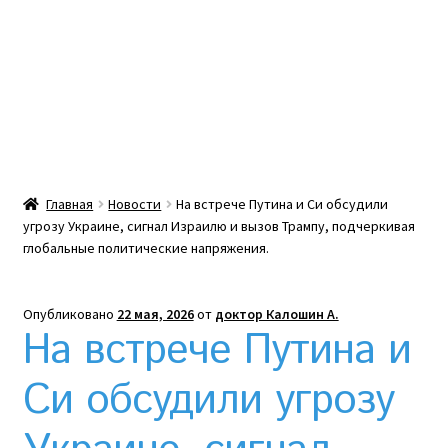
Какой тепловой насос лучше? Сравнение цен в
Украине
Клексан инструкция
Клексан описание
Главная
Новости
На встрече Путина и Си обсудили
угрозу Украине, сигнал Израилю и вызов Трампу, подчеркивая
Компания
глобальные политические напряжения.
Контакты
Опубликовано
22 мая, 2026
от
доктор Калошин А.
На встрече Путина и
Корзина
Си обсудили угрозу
Мой аккаунт