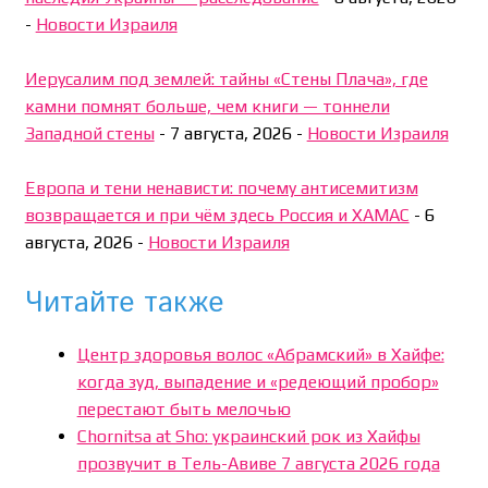
-
Новости Израиля
Иерусалим под землей: тайны «Стены Плача», где
камни помнят больше, чем книги — тоннели
Западной стены
-
7 августа, 2026
-
Новости Израиля
Европа и тени ненависти: почему антисемитизм
возвращается и при чём здесь Россия и ХАМАС
-
6
августа, 2026
-
Новости Израиля
Читайте также
Центр здоровья волос «Абрaмский» в Хайфе:
когда зуд, выпадение и «редеющий пробор»
перестают быть мелочью
Chornitsa at Sho: украинский рок из Хайфы
прозвучит в Тель-Авиве 7 августа 2026 года