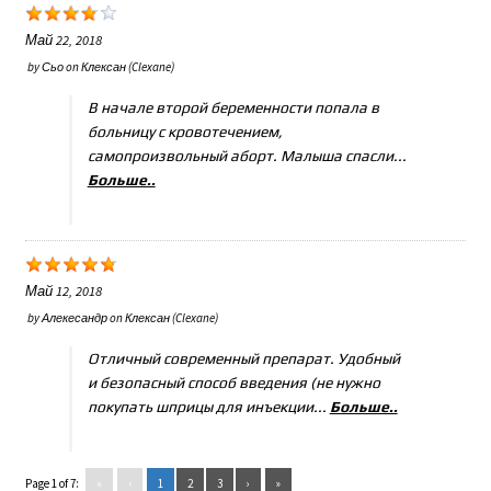
Май 22, 2018
by
Сьо
on
Клексан (Clexane)
В начале второй беременности попала в
больницу с кровотечением,
самопроизвольный аборт. Малыша спасли...
Больше..
Май 12, 2018
by
Алекесандр
on
Клексан (Clexane)
Отличный современный препарат. Удобный
и безопасный способ введения (не нужно
покупать шприцы для инъекции...
Больше..
Page 1 of 7:
«
‹
1
2
3
›
»