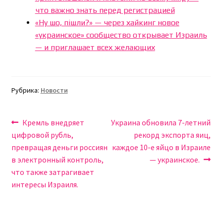
что важно знать перед регистрацией
«Ну шо, пішли?» — через хайкинг новое
«украинское» сообщество открывает Израиль
— и приглашает всех желающих
Рубрика:
Новости
Навигация
Предыдущая
Следующая
Кремль внедряет
Украина обновила 7-летний
запись:
запись:
цифровой рубль,
рекорд экспорта яиц,
по
превращая деньги россиян
каждое 10-е яйцо в Израиле
записям
в электронный контроль,
— украинское.
что также затрагивает
интересы Израиля.