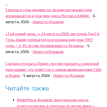
…
Европа и тени ненависти: почему антисемитизм
возвращается и при чём здесь Россия и ХАМАС
-
6
августа, 2026
-
Новости Израиля
«Той самий день…»: 24 августа 2026 ресторан Sho? в
Тель-Авиве превратится в украинский дом 1991
года — к 35-летию Независимости Украины
-
5
августа, 2026
-
Новости Израиля
Сначала открыть Ормуз, потом говорить о ядерной
программе: что известно о новом меморандуме США
и Ирана
-
5 августа, 2026
-
Новости Израиля
Читайте также
RedotPay в Израиле: виртуальная карта,
криптокошелек и платежи по всему миру —