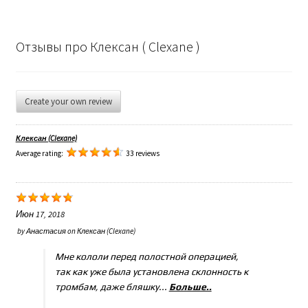
Отзывы про Клексан ( Clexane )
Create your own review
Клексан (Clexane)
Average rating:
33 reviews
Июн 17, 2018
by
Анастасия
on
Клексан (Clexane)
Мне кололи перед полостной операцией,
так как уже была установлена склонность к
тромбам, даже бляшку...
Больше..