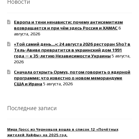
Новости
Европа и тени ненависти: почему антисемитизм
возвращается и при чём здесь Россия и ХАМАС
6
августа, 2026
«Той самий день…»: 24 августа 2026 ресторан Sho? в
Тель-Авиве превратится в украинский дом 1991
года — к 35-летию Независимости Украины
5 августа,
2026
Сначала открыть Ормуз, потом говорить о ядерной
программе: что известно о новом меморандуме
США и Ирана
5 августа, 2026
Последние записи
Мира Гросс из Черновцов вошла в список 12 «Почётных
жителей Хайфы» на 2025 год.