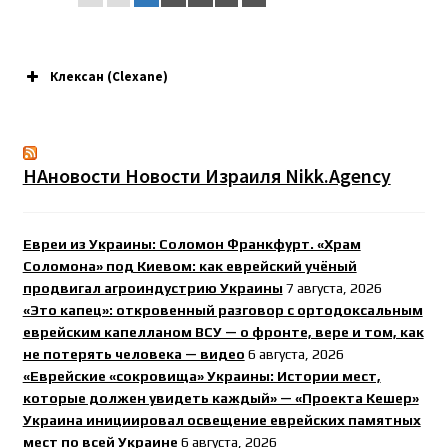
Клексан (Clexane)
НАновости Новости Израиля Nikk.Agency
Евреи из Украины: Соломон Франкфурт. «Храм
Соломона» под Киевом: как еврейский учёный
продвигал агроиндустрию Украины
7 августа, 2026
«Это капец»: откровенный разговор с ортодоксальным
еврейским капелланом ВСУ — о фронте, вере и том, как
не потерять человека — видео
6 августа, 2026
«Еврейские «сокровища» Украины: Истории мест,
которые должен увидеть каждый» — «Проекта Кешер»
Украина инициировал освещение еврейских памятных
мест по всей Украине
6 августа, 2026