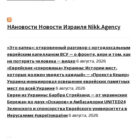
НАновости Новости Израиля Nikk.Agency
«Это капец»: откровенный разговор с ортодоксальным
еврейским капелланом ВСУ — о фронте, вере и том, как
не потерять человека — видео
6 августа, 2026
«Еврейские «сокровища» Украины: Истории мест,
которые должен увидеть каждый» — «Проекта Кешер»
Украина инициировал освещение еврейских памятных
мест по всей Украине
6 августа, 2026
Евреи из Украины: Барбра Стрейзанд — от украинских
Бережан до двух «Оскаров» и Амбасадорки UNITED24
Зеленского и спонсорства Еврейского университета в
Иерусалиме #євреїзукраїни
6 августа, 2026