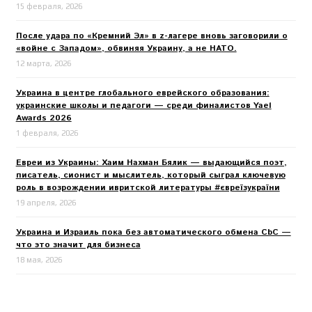
15 февраля, 2026
После удара по «Кремний Эл» в z-лагере вновь заговорили о
«войне с Западом», обвиняя Украину, а не НАТО.
12 марта, 2026
Украина в центре глобального еврейского образования:
украинские школы и педагоги — среди финалистов Yael
Awards 2026
1 февраля, 2026
Евреи из Украины: Хаим Нахман Бялик — выдающийся поэт,
писатель, сионист и мыслитель, который сыграл ключевую
роль в возрождении ивритской литературы #євреїзукраїни
19 апреля, 2026
Украина и Израиль пока без автоматического обмена CbC —
что это значит для бизнеса
18 мая, 2026