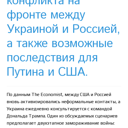
конфликта на
Необычный союз NAnews и Nikk.Agency
фронте между
Отзывы про Клексан
Украиной и Россией,
Оформление заказа
а также возможные
Политика конфиденциальности
последствия для
Почему интернет-аптеки онлайн плохо приживаются
Путина и США.
в Израиле: закон, доверие и особенности рынка
Рекомендации
По данным The Economist, между США и Россией
Статьи
вновь активизировались неформальные контакты, а
Украина ежедневно консультируется с командой
Страница-меню-2
Дональда Трампа. Один из обсуждаемых сценариев
предполагает двухэтапное замораживание войны: