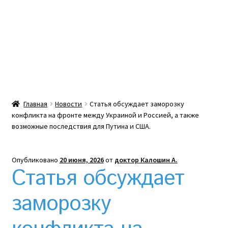
Какой тепловой насос лучше? Сравнение цен в
Украине
Клексан инструкция
Клексан описание
Главная
Новости
Статья обсуждает заморозку
конфликта на фронте между Украиной и Россией, а также
Компания
возможные последствия для Путина и США.
Контакты
Опубликовано
20 июня, 2026
от
доктор Калошин А.
Статья обсуждает
Корзина
заморозку
Мой аккаунт