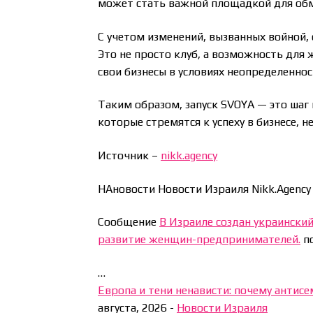
может стать важной площадкой для обм
С учетом изменений, вызванных войной,
Это не просто клуб, а возможность для
свои бизнесы в условиях неопределеннос
Таким образом, запуск SVOYA — это шаг
которые стремятся к успеху в бизнесе, 
Источник –
nikk.agency
НАновости Новости Израиля Nikk.Agency
Сообщение
В Израиле создан украинский
развитие женщин-предпринимателей.
по
…
Европа и тени ненависти: почему антис
августа, 2026
-
Новости Израиля