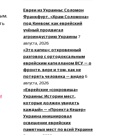
Евреи из Украины: Соломон
ым.
Франкфурт. «Храм Соломона»
ть
под Киевом: как еврейский
учёный продвигал
агроиндустрию Украины
7
августа, 2026
,
«Это капец»: откровенный
разговор с ортодоксальным
еврейским капелланом ВСУ — о
фронте, вере и том, как не
потерять человека — видео
6
августа, 2026
«Еврейские «сокровища»
и
Украины: Истории мест,
которые должен увидеть
каждый» — «Проекта Кешер»
Украина инициировал
освещение еврейских
памятных мест по всей Украине