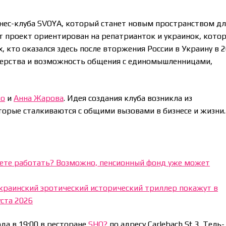
знес-клуба SVOYA, который станет новым пространством дл
т проект ориентирован на репатрианток и украинок, кото
х, кто оказался здесь после вторжения России в Украину в 
тнерства и возможность общения с единомышленницами,
ко
и
Анна Жарова
. Идея создания клуба возникла из
орые сталкиваются с общими вызовами в бизнесе и жизни.
аете работать? Возможно, пенсионный фонд уже может
: украинский эротический исторический триллер покажут в
уста 2026
ода в 19:00 в ресторане
SHO?
по адресу Carlebach St 3, Тель-