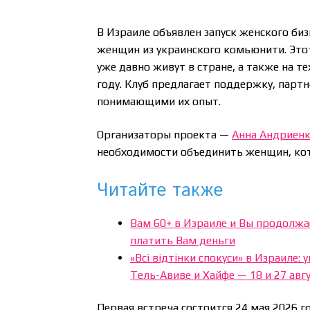
В Израиле объявлен запуск женского би
женщин из украинского комьюнити. Это
уже давно живут в стране, а также на те
году. Клуб предлагает поддержку, пар
понимающими их опыт.
Организаторы проекта —
Анна Андриен
необходимости объединить женщин, кот
Читайте также
Вам 60+ в Израиле и Вы продолж
платить Вам деньги
«Всі відтінки спокуси» в Израиле
Тель-Авиве и Хайфе — 18 и 27 авг
Первая встреча состоится 24 мая 2026 г