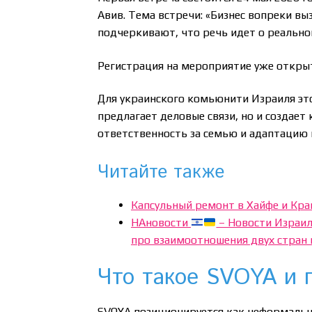
Авив. Тема встречи: «Бизнес вопреки вы
подчеркивают, что речь идет о реально
Регистрация на мероприятие уже откры
Для украинского комьюнити Израиля это
предлагает деловые связи, но и создает
ответственность за семью и адаптацию 
Читайте также
Капсульный ремонт в Хайфе и Кра
НАновости
– Новости Израиля
про взаимоотношения двух стран 
Что такое SVOYA и 
SVOYA позиционируется как неформальн