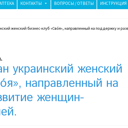
АПТЕКА
КОНТАКТЫ
ВОПРОСЫ / ОТВЕТЫ
ИНСТРУКЦИЯ
нский женский бизнес-клуб «Сво́я», направленный на поддержку и р
аиле бьют тревогу: как солнечные панели спасли ночь
лучше? Сравнение цен в Украине
Клексан инструкция
А.
рзина
Мой аккаунт
Необычный союз NAnews и Nikk.Agency
ан украинский женский
Политика конфиденциальности
о́я», направленный на
звитие женщин-
риживаются в Израиле: закон, доверие и особенности рынк
ей.