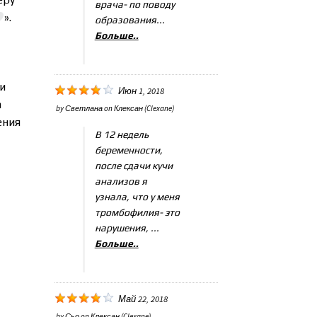
врача- по поводу
».
образования...
Больше..
и
Июн 1, 2018
а
by
Светлана
on
Клексан (Clexane)
ения
В 12 недель
беременности,
после сдачи кучи
анализов я
узнала, что у меня
тромбофилия- это
нарушения, ...
Больше..
Май 22, 2018
by
Сьо
on
Клексан (Clexane)