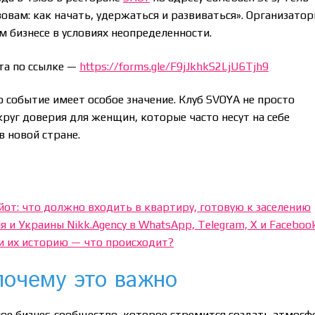
зовам: как начать, удержаться и развиваться». Организато
м бизнесе в условиях неопределенности.
та по ссылке —
https://forms.gle/F9jJkhkS2LjU6Tjh9
 событие имеет особое значение. Клуб SVOYA не просто
 круг доверия для женщин, которые часто несут на себе
в новой стране.
йот: что должно входить в квартиру, готовую к заселению
 и Украины Nikk.Agency в WhatsApp, Telegram, X и Faceboo
и их историю — что происходит?
почему это важно
ое бизнес-сообщество, которое стремится создать атмосф