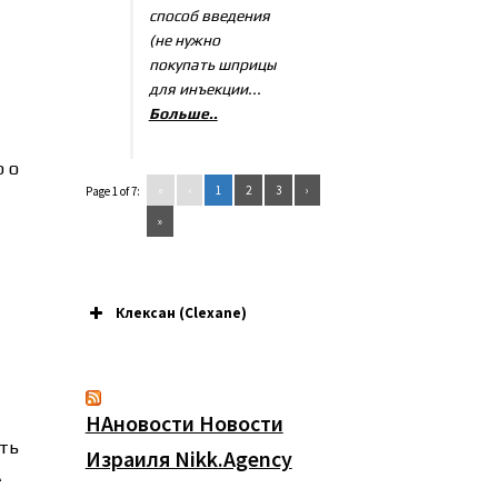
способ введения
(не нужно
покупать шприцы
для инъекции...
Больше..
р о
«
‹
1
2
3
›
Page 1 of 7:
»
Клексан (Clexane)
НАновости Новости
ть
Израиля Nikk.Agency
A