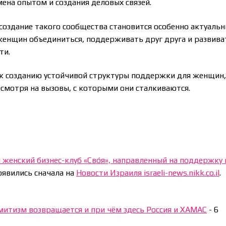
ена опытом и создания деловых связей.
 создание такого сообщества становится особенно актуальн
 женщин объединиться, поддерживать друг друга и развива
ти.
 к созданию устойчивой структуры поддержки для женщин
несмотря на вызовы, с которыми они сталкиваются.
 женский бизнес-клуб «Сво́я», направленный на поддержку 
явились сначала на
Новости Израиля israeli-news.nikk.co.il
.
емитизм возвращается и при чём здесь Россия и ХАМАС
-
6