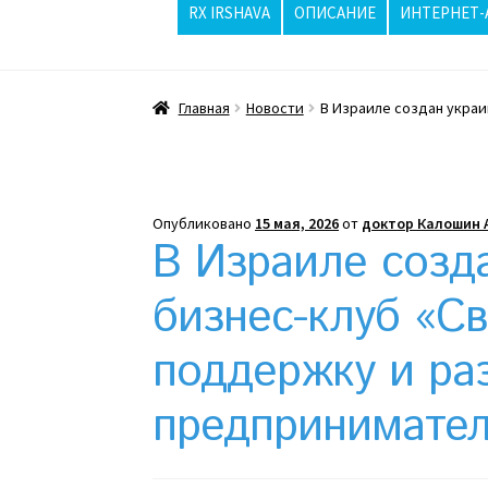
RX IRSHAVA
ОПИСАНИЕ
ИНТЕРНЕТ-
Главная
ppc
Wishlist
Вопросы / Ответы
Главная
Новости
В Израиле создан украи
Жара бьёт рекорды, стриптизерши в Изр
Интернет-аптека
Какой тепловой насос 
Опубликовано
15 мая, 2026
от
доктор Калошин 
Клексан описание
Компания
Контакты
Ко
В Израиле созд
Отзывы про Клексан
Оформление заказа
бизнес-клуб «Св
поддержку и ра
Почему интернет-аптеки онлайн плохо п
предпринимател
Рекомендации
Статьи
Страница-меню-2