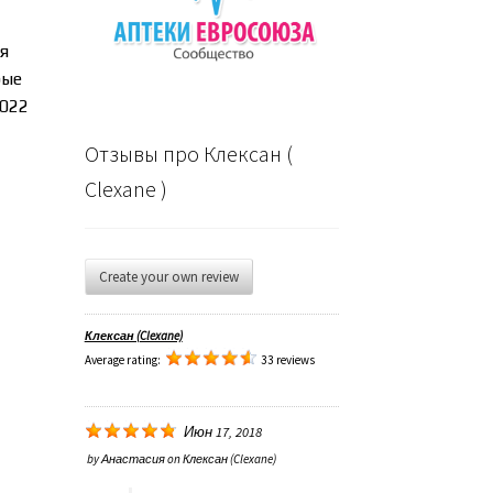
я
рые
2022
Отзывы про Клексан (
Clexane )
Create your own review
Клексан (Clexane)
Average rating:
33 reviews
Июн 17, 2018
by
Анастасия
on
Клексан (Clexane)