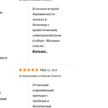
В начале второй
ы.
беременности
попала в
больницу с
кровотечением,
самопроизвольны
й аборт. Малыша
спасли...
Больше..
вого
Май 12, 2018
by
Алекесандр
on
Клексан (Clexane)
Отличный
современный
е
препарат.
дные
Удобный и
безопасный