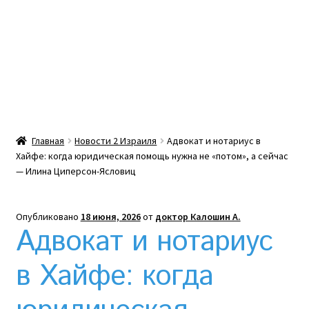
Какой тепловой насос лучше? Сравнение цен в
Украине
Клексан инструкция
Клексан описание
Главная
Новости 2 Израиля
Адвокат и нотариус в
Хайфе: когда юридическая помощь нужна не «потом», а сейчас
Компания
— Илина Циперсон-Ясловиц
Контакты
Опубликовано
18 июня, 2026
от
доктор Калошин А.
Адвокат и нотариус
Корзина
в Хайфе: когда
Мой аккаунт