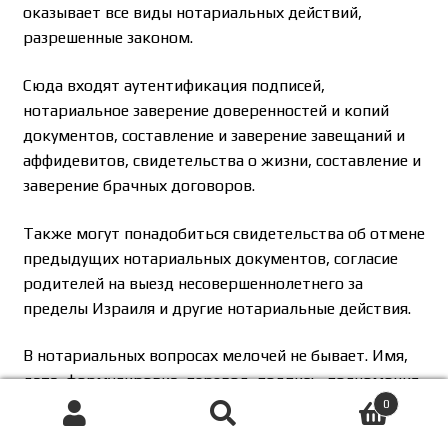
оказывает все виды нотариальных действий,
разрешенные законом.
Сюда входят аутентификация подписей,
нотариальное заверение доверенностей и копий
документов, составление и заверение завещаний и
аффидевитов, свидетельства о жизни, составление и
заверение брачных договоров.
Также могут понадобиться свидетельства об отмене
предыдущих нотариальных документов, согласие
родителей на выезд несовершеннолетнего за
пределы Израиля и другие нотариальные действия.
В нотариальных вопросах мелочей не бывает. Имя,
дата, формулировка, перевод, подпись, полномочия
и статус документа должны быть оформлены
0
Поиск
Искать:
правильно. Иначе документ могут не принять там,