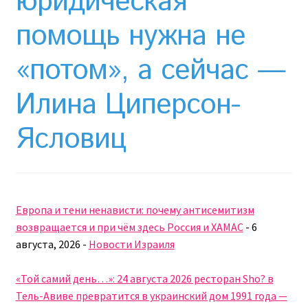
юридическая
Необычный союз NAnews и Nikk.Agency
помощь нужна не
Отзывы про Клексан
«потом», а сейчас —
Оформление заказа
Илина Циперсон-
Политика конфиденциальности
Ясловиц
Почему интернет-аптеки онлайн плохо приживаются
в Израиле: закон, доверие и особенности рынка
Рекомендации
Европа и тени ненависти: почему антисемитизм
возвращается и при чём здесь Россия и ХАМАС
-
6
Статьи
августа, 2026
-
Новости Израиля
Страница-меню-2
«Той самий день…»: 24 августа 2026 ресторан Sho? в
Тель-Авиве превратится в украинский дом 1991 года —