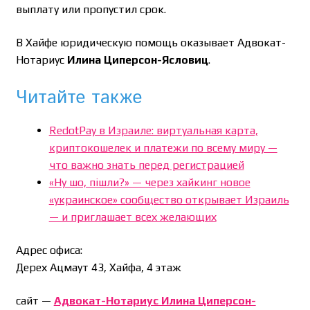
выплату или пропустил срок.
В Хайфе юридическую помощь оказывает Адвокат-
Нотариус
Илина Циперсон-Ясловиц
.
Читайте также
RedotPay в Израиле: виртуальная карта,
криптокошелек и платежи по всему миру —
что важно знать перед регистрацией
«Ну шо, пішли?» — через хайкинг новое
«украинское» сообщество открывает Израиль
— и приглашает всех желающих
Адрес офиса:
Дерех Ацмаут 43, Хайфа, 4 этаж
сайт —
Адвокат-Нотариус Илина Циперсон-