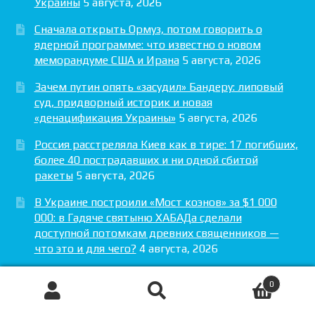
Украины
5 августа, 2026
Сначала открыть Ормуз, потом говорить о
ядерной программе: что известно о новом
меморандуме США и Ирана
5 августа, 2026
Зачем путин опять «засудил» Бандеру: липовый
суд, придворный историк и новая
«денацификация Украины»
5 августа, 2026
Россия расстреляла Киев как в тире: 17 погибших,
более 40 пострадавших и ни одной сбитой
ракеты
5 августа, 2026
В Украине построили «Мост коэнов» за $1 000
000: в Гадяче святыню ХАБАДа сделали
доступной потомкам древних священников —
что это и для чего?
4 августа, 2026
0
Поиск
Искать: