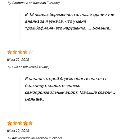
by
Светлана
on
Клексан (Clexane)
В 12 недель беременности, после сдачи кучи
анализов я узнала, что у меня
тромбофилия- это нарушения, ...
Больше..
Май 22, 2018
by
Сьо
on
Клексан (Clexane)
В начале второй беременности попала в
больницу с кровотечением,
самопроизвольный аборт. Малыша спасли...
Больше..
Май 12, 2018
by
Алекесандр
on
Клексан (Clexane)