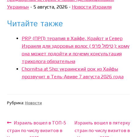
Украины»
-
5 августа, 2026
-
Новости Израиля
Читайте также
PRP (ПРП) терапия в Хайфе, Крайот и Север
Израиля для здоровья волос ( טיפול פרפ ): кому
она может подойти и почему консультация
трихолога обязательна
Chornitsa at Sho: украинский рок из Хайфы
прозвучит в Тель-Авиве 7 августа 2026 года
Рубрика:
Новости
Навигация
Предыдущая
Следующая
Израиль вошел в ТОП-5
Израиль вошел в пятерку
запись:
запись:
стран по числу визитов в
стран по числу визитов в
по