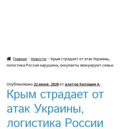
Какой тепловой насос лучше? Сравнение цен в
Украине
Клексан инструкция
Клексан описание
Главная
Новости
Крым страдает от атак Украины,
логистика России нарушена, оккупанты эвакуируют семьи.
Компания
Контакты
Опубликовано
22 июня, 2026
от
доктор Калошин А.
Крым страдает от
Корзина
атак Украины,
Мой аккаунт
логистика России