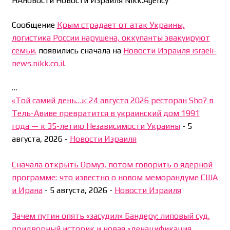
НАновости Новости Израиля Nikk.Agency
Сообщение
Крым страдает от атак Украины,
логистика России нарушена, оккупанты эвакуируют
семьи.
появились сначала на
Новости Израиля israeli-
news.nikk.co.il
.
…
«Той самий день…»: 24 августа 2026 ресторан Sho? в
Тель-Авиве превратится в украинский дом 1991
года — к 35-летию Независимости Украины
-
5
августа, 2026
-
Новости Израиля
Сначала открыть Ормуз, потом говорить о ядерной
программе: что известно о новом меморандуме США
и Ирана
-
5 августа, 2026
-
Новости Израиля
Зачем путин опять «засудил» Бандеру: липовый суд,
придворный историк и новая «денацификация