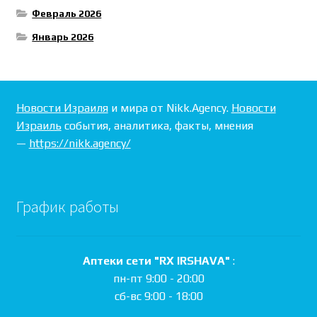
Февраль 2026
Январь 2026
Новости Израиля
и мира от Nikk.Agency.
Новости
Израиль
события, аналитика, факты, мнения
—
https://nikk.agency/
График работы
Аптеки сети "RX IRSHAVA"
:
пн-пт 9:00 - 20:00
сб-вс 9:00 - 18:00