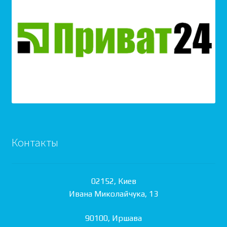
Контакты
02152, Киев
Ивана Миколайчука, 13
90100, Иршава