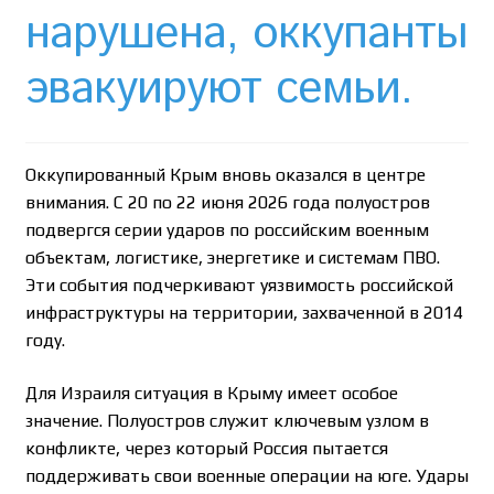
Необычный союз NAnews и Nikk.Agency
нарушена, оккупанты
Отзывы про Клексан
эвакуируют семьи.
Оформление заказа
Оккупированный Крым вновь оказался в центре
Политика конфиденциальности
внимания. С 20 по 22 июня 2026 года полуостров
подвергся серии ударов по российским военным
Почему интернет-аптеки онлайн плохо приживаются
объектам, логистике, энергетике и системам ПВО.
в Израиле: закон, доверие и особенности рынка
Эти события подчеркивают уязвимость российской
инфраструктуры на территории, захваченной в 2014
Рекомендации
году.
Статьи
Для Израиля ситуация в Крыму имеет особое
значение. Полуостров служит ключевым узлом в
Страница-меню-2
конфликте, через который Россия пытается
поддерживать свои военные операции на юге. Удары