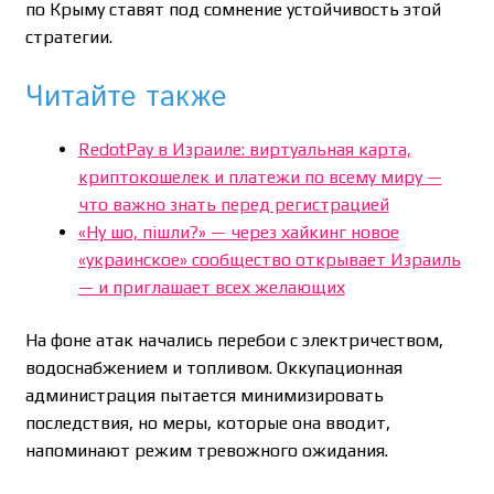
по Крыму ставят под сомнение устойчивость этой
стратегии.
Читайте также
RedotPay в Израиле: виртуальная карта,
криптокошелек и платежи по всему миру —
что важно знать перед регистрацией
«Ну шо, пішли?» — через хайкинг новое
«украинское» сообщество открывает Израиль
— и приглашает всех желающих
На фоне атак начались перебои с электричеством,
водоснабжением и топливом. Оккупационная
администрация пытается минимизировать
последствия, но меры, которые она вводит,
напоминают режим тревожного ожидания.