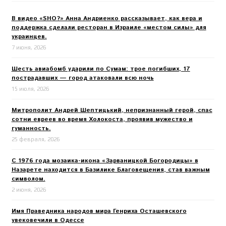
В видео «SHO?» Анна Андриенко рассказывает, как вера и
поддержка сделали ресторан в Израиле «местом силы» для
украинцев.
7 июня, 2026
Шесть авиабомб ударили по Сумам: трое погибших, 17
пострадавших — город атаковали всю ночь
15 июля, 2026
Митрополит Андрей Шептицький, непризнанный герой, спас
сотни евреев во время Холокоста, проявив мужество и
гуманность.
25 февраля, 2026
С 1976 года мозаика-икона «Зарваницкой Богородицы» в
Назарете находится в Базилике Благовещения, став важным
символом.
2 июня, 2026
Имя Праведника народов мира Генриха Осташевского
увековечили в Одессе