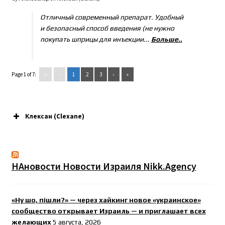
Отличный современный препарат. Удобный
и безопасный способ введения (не нужно
покупать шприцы для инъекции...
Больше..
Page 1 of 7:
«
‹
1
2
3
›
»
Клексан (Clexane)
НАновости Новости Израиля Nikk.Agency
«Ну шо, пішли?» — через хайкинг новое «украинское»
сообщество открывает Израиль — и приглашает всех
желающих
5 августа, 2026