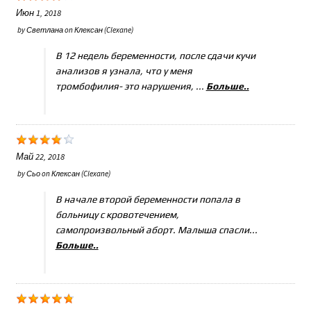
Июн 1, 2018
by
Светлана
on
Клексан (Clexane)
В 12 недель беременности, после сдачи кучи
анализов я узнала, что у меня
тромбофилия- это нарушения, ...
Больше..
Май 22, 2018
by
Сьо
on
Клексан (Clexane)
В начале второй беременности попала в
больницу с кровотечением,
самопроизвольный аборт. Малыша спасли...
Больше..