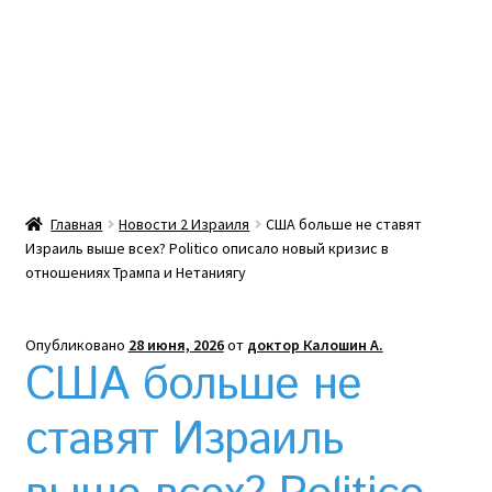
Какой тепловой насос лучше? Сравнение цен в
Украине
Клексан инструкция
Клексан описание
Главная
Новости 2 Израиля
США больше не ставят
Израиль выше всех? Politico описало новый кризис в
Компания
отношениях Трампа и Нетаниягу
Контакты
Опубликовано
28 июня, 2026
от
доктор Калошин А.
США больше не
Корзина
ставят Израиль
Мой аккаунт