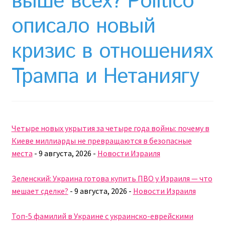
выше всех? Politico
Необычный союз NAnews и Nikk.Agency
описало новый
Отзывы про Клексан
кризис в отношениях
Оформление заказа
Трампа и Нетаниягу
Политика конфиденциальности
Почему интернет-аптеки онлайн плохо приживаются
в Израиле: закон, доверие и особенности рынка
Четыре новых укрытия за четыре года войны: почему в
Киеве миллиарды не превращаются в безопасные
Рекомендации
места
-
9 августа, 2026
-
Новости Израиля
Статьи
Зеленский: Украина готова купить ПВО у Израиля — что
мешает сделке?
-
9 августа, 2026
-
Новости Израиля
Страница-меню-2
Топ-5 фамилий в Украине с украинско-еврейскими