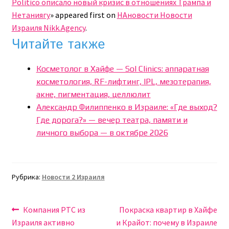
Politico описало новый кризис в отношениях Трампа и
Нетаниягу
» appeared first on
НАновости Новости
Израиля Nikk.Agency
.
Читайте также
Косметолог в Хайфе — Sol Clinics: аппаратная
косметология, RF-лифтинг, IPL, мезотерапия,
акне, пигментация, целлюлит
Александр Филиппенко в Израиле: «Где выход?
Где дорога?» — вечер театра, памяти и
личного выбора — в октябре 2026
Рубрика:
Новости 2 Израиля
Навигация
Предыдущая
Следующая
Компания PTC из
Покраска квартир в Хайфе
запись:
запись:
Израиля активно
и Крайот: почему в Израиле