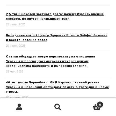
2,5 трлн шекелей частного долга: почему Израиль внешне
спокоен, но внутри накапливает риск
23 июня, 2026
Выпадение волос? Центр Здоровья Волос в Хайфе: Лечение
и восстановление волос
29 июня, 2026
Статья обсуждает новую перспективу на отношения
Украины и России, рассматривая их через призму
«колониализма наоборот» и имперских влияний.
28 мая, 2026
40 лет после Чернобыля: МИД Израиля, главный раввин
Украины и Зеленский обсуждают память о трагедии и новые
угрозы.
26 апреля, 2026
0
Израильский бизнесмен, осужденный в США за авиадетали
Поиск
Искать:
для России, просит перевести его в тюрьму Израиля