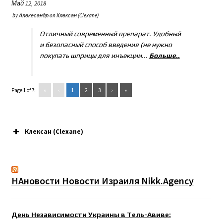
Май 12, 2018
by
Алекесандр
on
Клексан (Clexane)
Отличный современный препарат. Удобный
и безопасный способ введения (не нужно
покупать шприцы для инъекции...
Больше..
Page 1 of 7:
«
‹
1
2
3
›
»
Клексан (Clexane)
НАновости Новости Израиля Nikk.Agency
День Независимости Украины в Тель-Авиве: