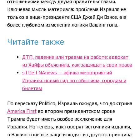
отношениями между двумя правительствами.
Ключевая мысль материала: проблема Израиля не
только в вице-президенте США Джей Ди Вэнсе, а в
более глубоком изменении логики Вашингтона.
Читайте также
ДТП, падение или травма на работе: адвокат
из Хайфы объяснила, как защищать свои права
sTDe | NAnews — афиша мероприятий
Израиля: новый гид по событиям, городам и
билетам
По пересказу Politico, Израиль ожидал, что доктрина
America First
во втором президентском сроке
Трампа будет иметь особое исключение для
Израиля. Но теперь, как говорят источники издания,
в Вашингтоне всё чаще исходят из другого принципа: