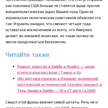
как союзника США больше не ставится выше прочих
внешнеполитических задач Вашингтона. Один из
израильских политических советников объяснил это
так: Израиль ожидал, что сможет четыре года
оставаться исключением из всего, что Америка
делает во внешней политике, но такая логика не
могла продолжаться бесконечно.
Читайте также
Ремонт квартир в Хайфе и Крайот — цены,
услуги и консультация | Тимур и Ко
«Всі відтінки спокуси» в Израиле: украинский
эротический исторический триллер покажут в
Тель-Авиве и Хайфе — 18 и 27 августа 2026
Смысл этой фразы важнее самой цитаты. Речь не о